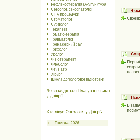
Рефлексотерапія (Акупунктура)
Сексолог, сексопатолог
4 ос
СПА процедури
Своевр
Стоматолог
Сурдолог
Терапевт
Томатіс-терапія
Травматолог
Тренажерний зал
Трихолог
Сов
Уролог
Фізіотерапевт
Первый
Флеболог
соврем
Фтизіатр
полост
Хірург
Школа допологової підготовки
Де знаходиться Планування сім`ї
у Дніпрі?
Пси
В зада
посмот
Хто лікуе Онкологія у Дніпрі?
Реклама 2026: