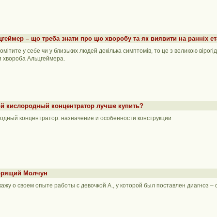
геймер – що треба знати про цю хворобу та як виявити на ранніх е
омітите у себе чи у близьких людей декілька симптомів, то це з великою вірогі
 хвороба Альцгеймера.
ой кислородный концентратор лучше купить?
одный концентратор: назначение и особенности конструкции
орящий Молчун
кажу о своем опыте работы с девочкой А., у которой был поставлен диагноз –