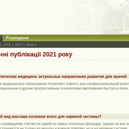
Розміщення
2018
2017
Архів
ні публікації 2021 року
тическая медицина: актуальные направления развития для врачей
е медицинское образование позволяет освоить азы профессиональной работ
екционным и другим прогрессивным технологиям омоложения быстро и легко.
й вид массажа полезнее всего для нервной системы?
 справедливо считается одной из самых полезных процедур, однако не все зн
страняется не только на мышцы и кожные покровы, но и на нервную систему.