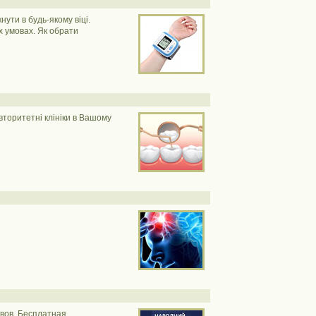
ути в будь-якому віці.
х умовах. Як обрати
вторитетні клініки в Вашому
ывов. Бесплатная