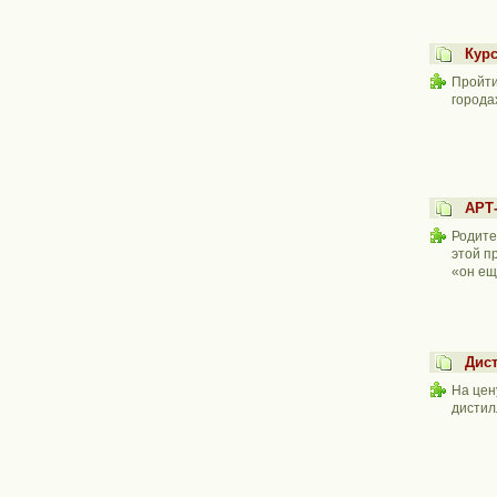
Кур
Пройти
города
АРТ
Родите
этой п
«он ещ
Дист
На цен
дистил