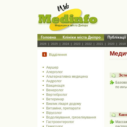
Головна
Клініки міста Дніпро
Публікації
2026
2025
2024
2023
2022
2021
2020
2019
Медич
Відділення
Акушер
Алерголог
Эсте
Альтернативна медицина
Андролог
Базово
Вакцинація
по инъ
Венеролог
Вертебролог
Ветеринар
Виклик лікаря додому
Витаміни, препарати
Вірусолог
Како
Водолікування, грязелікування
Гастроентеролог
Массаж
Гематолог
распро