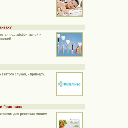
антах?
яется под эффективной и
ущений.
взятого случая, к примеру,
и Грин-виза
оставом для решения многих