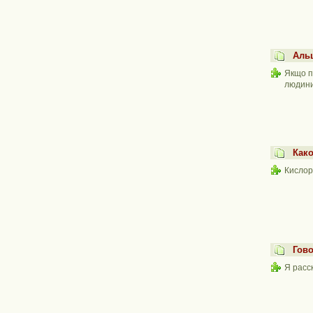
Альц
Якщо п
людини
Как
Кислор
Гов
Я расс