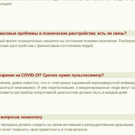
ьтация!
нсовые проблемы и психические расстройства: есть ли связь?
ый кризис отрицательно сказался на состоянии психики населения. Разбирае
еские расстройства с финансовым состоянием людей.
озрение на COVID-19? Срочно нужен пульсоксиметр?
лению, давно известно, что от повторных заражений коронавирусной инфекц
аситься невозможно. И уже переболевшие, и вакцинированные люди могут за
ксиметр как прибор оперативной диагностики должен быть в каждом доме.
 вопросов гинекологу
 женщина должна следить за своим интимным и репродуктивным здоровьем. 
то хочет повысить свою грамотность в этом вопросе.