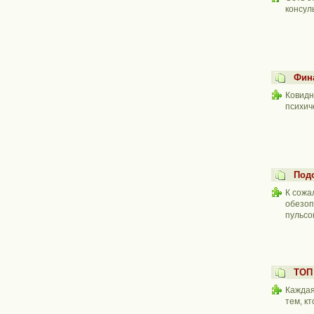
консул
Фина
Ковидн
психич
Под
К сожа
обезоп
пульсо
ТОП
Каждая
тем, к