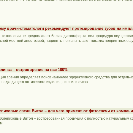
ему врачи-стоматологи рекомендуют протезирование зубов на импл
 технология не предполагает боли и дискомфорта: вся процедура осуществл
сной местной анестезией, пациенты не испытывают никаких неприятных ощ
линза – острое зрение на все 100%
ция зрения определяет поиск наиболее эффективного средства для отдельно 
 подходящего оптического изделия, линз или очков.
епиховые свечи Витол – для чего применяют фитосвечи от компани
облепиховые Витол – востребованная продукция с полностью натуральным с
м.