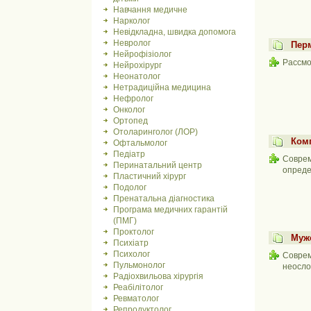
Навчання медичне
Нарколог
Невідкладна, швидка допомога
Невролог
Пер
Нейрофізіолог
Рассмо
Нейрохірург
Неонатолог
Нетрадиційна медицина
Нефролог
Онколог
Ортопед
Отоларинголог (ЛОР)
Ком
Офтальмолог
Педіатр
Соврем
Перинатальний центр
опреде
Пластичний хірург
Подолог
Пренатальна діагностика
Програма медичних гарантій
(ПМГ)
Проктолог
Муж
Психіатр
Психолог
Соврем
Пульмонолог
неосло
Радіохвильова хірургія
Реабілітолог
Ревматолог
Репродуктолог