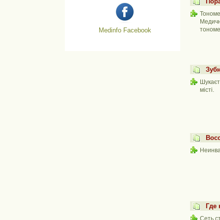
Пор
Тономе
Медичн
тономет
Medinfo Facebook
Зубн
Шукаєт
місті.
Восс
Неинва
Где
Сеть с