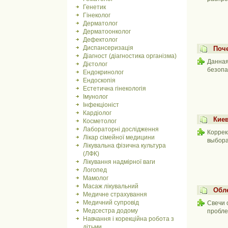
Генетик
Гінеколог
Дерматолог
Дерматоонколог
Дефектолог
Диспансеризація
Поч
Діагност (діагностика організма)
Данная
Дієтолог
безопа
Ендокринолог
Ендоскопія
Естетична гінекологія
Імунолог
Інфекціоніст
Кардіолог
Киев
Косметолог
Лабораторні дослідження
Коррек
Лікар сімейної медицини
выбора
Лікувальна фізична культура
(ЛФК)
Лікування надмірної ваги
Логопед
Мамолог
Масаж лікувальний
Обл
Медичне страхування
Медичний супровід
Свечи 
Медсестра додому
пробле
Навчання і корекційна робота з
дітьми