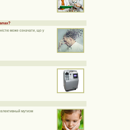
тапах?
дністю може означати, що у
 селективный мутизм