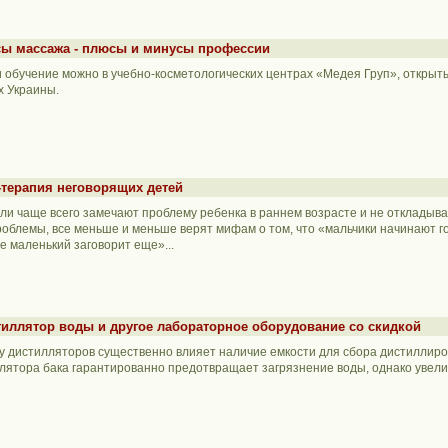
сы массажа - плюсы и минусы профессии
 обучение можно в учебно-косметологических центрах «Медея Груп», открыты
х Украины.
-терапия неговорящих детей
ли чаще всего замечают проблему ребенка в раннем возрасте и не откладыв
роблемы, все меньше и меньше верят мифам о том, что «мальчики начинают го
е маленький заговорит еще»...
иллятор воды и другое лабораторное оборудование со скидкой
у дистилляторов существенно влияет наличие емкости для сбора дистиллиро
лятора бака гарантированно предотвращает загрязнение воды, однако увелич