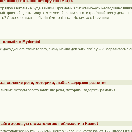
ади експертів щодо вибору тонометра
тр вдома ніколи не буде зайвим. Проблеми з тиском можуть несподівано виникн
ий пристрій дасть змогу вам самостійно вимірювати кров’яний тиск у домашні
р? Адже хочеться, щоби він був не тільки якісним, але і зручним.
і пломби в Mydentist
е досвідченого стоматолога, якому можна довірити свої зуби? Звертайтесь в а
тановление речи, моторики, любых задержек развития
зивные методы восстановление речи, моторики, задержек развития
 найти хорошую стоматологию поблизости в Киеве?
томатологических клиник Люми-Дент в Киеве. 329 фото работ. 177 Видео Отз