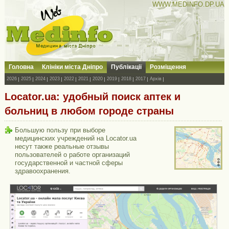
WWW.MEDINFO.DP.UA
Головна
Клініки міста Дніпро
Публікації
Розміщення
2026
2025
2024
2023
2022
2021
2020
2019
2018
2017
Архів
Locator.ua: удобный поиск аптек и
больниц в любом городе страны
Большую пользу при выборе
медицинских учреждений на Locator.ua
несут также реальные отзывы
пользователей о работе организаций
государственной и частной сферы
здравоохранения.