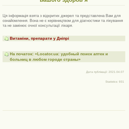
Ця інформація взята з відкритих джерел та представлена ​​Вам для
ознайомлення. Вона не є керівництвом для діагностики та лікування
та не замінює очної консультації лікаря.
Витаміни, препарати у Дніпрі
На початок: «Locator.ua: удобный поиск аптек и
больниц в любом городе страны»
Дата публікації: 2021.04.07
Statistics: 931