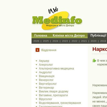
Головна
Клініки міста Дніпро
Публікації
2026
2025
2024
2023
2022
2021
2020
2019
Нарко
Відділення
В чем 
Акушер
нарком
Алерголог
Альтернативна медицина
Андролог
Вакцинація
Венеролог
Вертебролог
Наркомани
Ветеринар
Виклик лікаря додому
Наркомани
Витаміни, препарати
людей. Из
Вірусолог
не менее,
Водолікування, грязелікування
своих паци
Гастроентеролог