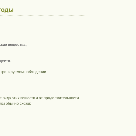
 годы
ские вещества;
ществ.
контролируемом наблюдении.
т вида этих веществ и от продолжительности
ики обычно схожи: