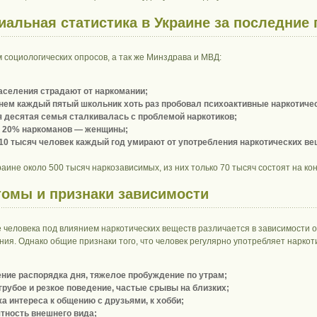
альная статистика в Украине за последние
 социологических опросов, а так же Минздрава и МВД:
аселения страдают от наркомании;
нем каждый пятый школьник хоть раз пробовал психоактивные наркотиче
 десятая семья сталкивалась с проблемой наркотиков;
о 20% наркоманов — женщины;
10 тысяч человек каждый год умирают от употребления наркотических ве
краине около 500 тысяч наркозависимых, из них только 70 тысяч состоят на 
омы и признаки зависимости
 человека под влиянием наркотических веществ различается в зависимости о
ния. Однако общие признаки того, что человек регулярно употребляет наркот
ние распорядка дня, тяжелое пробуждение по утрам;
грубое и резкое поведение, частые срывы на близких;
а интереса к общению с друзьями, к хобби;
тность внешнего вида;