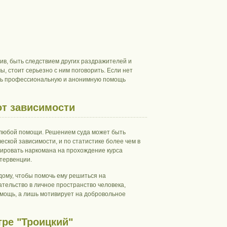
тив, быть следствием других раздражителей и
ы, стоит серьезно с ним поговорить. Если нет
чить профессиональную и анонимную помощь
от зависимости
 любой помощи. Решением суда может быть
ской зависимости, и по статистике более чем в
вировать наркомана на прохождение курса
тервенции.
ому, чтобы помочь ему решиться на
тельство в личное пространство человека,
мощь, а лишь мотивирует на добровольное
тре "Троицкий"