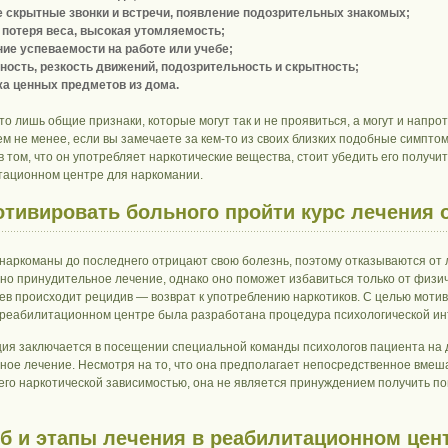
 скрытные звонки и встречи, появление подозрительных знакомых;
 потеря веса, высокая утомляемость;
ие успеваемости на работе или учебе;
ность, резкость движений, подозрительность и скрытность;
а ценных предметов из дома.
то лишь общие признаки, которые могут так и не проявиться, а могут и напро
ем не менее, если вы замечаете за кем-то из своих близких подобные симптом
в том, что он употребляет наркотические вещества, стоит убедить его полу
тационном центре для наркомании.
отивировать больного пройти курс лечения 
 наркоманы до последнего отрицают свою болезнь, поэтому отказываются от
но принудительное лечение, однако оно поможет избавиться только от физиче
ев происходит рецидив — возврат к употреблению наркотиков. С целью моти
 реабилитационном центре была разработана процедура психологической ин
ия заключается в посещении специальной команды психологов пациента на д
ное лечение. Несмотря на то, что она предполагает непосредственное вмеша
го наркотической зависимостью, она не является принуждением получить по
б и этапы лечения в реабилитационном цен