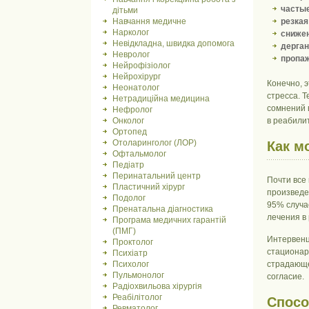
частые
дітьми
Навчання медичне
резкая
Нарколог
снижен
Невідкладна, швидка допомога
дерган
Невролог
пропаж
Нейрофізіолог
Нейрохірург
Конечно, э
Неонатолог
стресса. Т
Нетрадиційна медицина
сомнений 
Нефролог
Онколог
в реабили
Ортопед
Отоларинголог (ЛОР)
Как м
Офтальмолог
Педіатр
Перинатальний центр
Почти все
Пластичний хірург
произведе
Подолог
95% случа
Пренатальна діагностика
лечения в
Програма медичних гарантій
(ПМГ)
Интервенц
Проктолог
стационар
Психіатр
Психолог
страдающе
Пульмонолог
согласие.
Радіохвильова хірургія
Реабілітолог
Спосо
Ревматолог