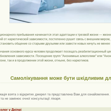
ционарного пребывания начинается этап адаптации к трезвой жизни — жизни 
й от наркотической зависимости, постепенно рушит связь с внешним миром,
сстановить общение со старыми друзьями или завести новых ничуть не менее 
нчания основного курса человек продолжает посещать реабилитационный це
обновления зависимости. Посещение групп "Анонимные алкоголики" или "Анон
зни, так и в продолжении этой жизни, отныне, без наркотиков.
Самолікування може бути шкідливим дл
ація взята з відкритих джерел та представлена ​​Вам для ознайомлення. 
 та не замінює очної консультації лікаря.
олог у Дніпрі