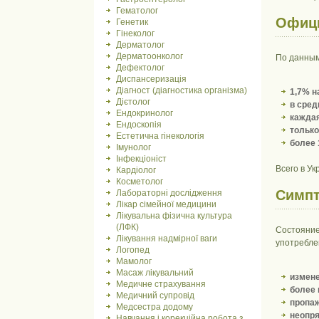
Гематолог
Офици
Генетик
Гінеколог
Дерматолог
Дерматоонколог
По данным
Дефектолог
Диспансеризація
Діагност (діагностика організма)
1,7% н
Дієтолог
в сред
Ендокринолог
каждая
Ендоскопія
тольк
Естетична гінекологія
более 
Імунолог
Інфекціоніст
Всего в У
Кардіолог
Косметолог
Симпт
Лабораторні дослідження
Лікар сімейної медицини
Лікувальна фізична культура
(ЛФК)
Состояние
Лікування надмірної ваги
употребле
Логопед
Мамолог
Масаж лікувальний
измене
Медичне страхування
более 
Медичний супровід
пропаж
Медсестра додому
неопря
Навчання і корекційна робота з