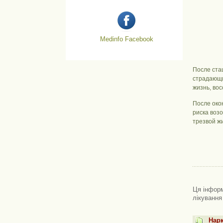
Medinfo Facebook
После ста
страдающи
жизнь, во
После око
риска воз
трезвой жи
Ця інформ
лікування
Нарк