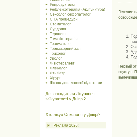
Репродуктолог
Рефлексотерапія (Акупунктура)
Лечение н
Сексолог, сексопатолог
освобожде
СПА процедури
Стоматолог
Сурдолог
Терапевт
Под
Томатіс-терапія
пре
Травматолог
Осн
Тренажерний зал
Ада
Трихолог
Под
Уролог
Фізіотерапевт
Первый эт
Флеболог
впустую. 
Фтизіатр
вылечивши
Хірург
Школа допологової підготовки
Де знаходиться Лікування
заїкуватості у Дніпрі?
Хто лікуе Онкологія у Дніпрі?
Реклама 2026: