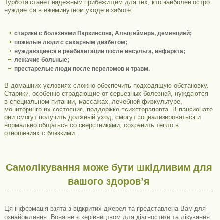
Турбота станет надежным прибежищем для тех, кто наиболее остро
нуждается в ежеминутном уходе и заботе:
старики с болезнями Паркинсона, Альцгеймера, деменцией;
пожилые люди с сахарным диабетом;
нуждающиеся в реабилитации после инсульта, инфаркта;
лежачие больные;
престарелые люди после переломов и травм.
В домашних условиях сложно обеспечить подходящую обстановку.
Старики, особенно страдающие от серьезных болезней, нуждаются
в специальном питании, массажах, лечебной физкультуре,
мониторинге их состояния, поддержке психотерапевта. В пансионате
они смогут получить должный уход, смогут социализироваться и
нормально общаться со сверстниками, сохранить тепло в
отношениях с близкими.
Самолікування може бути шкідливим для
вашого здоров’я
Ця інформація взята з відкритих джерел та представлена ​​Вам для
ознайомлення. Вона не є керівництвом для діагностики та лікування