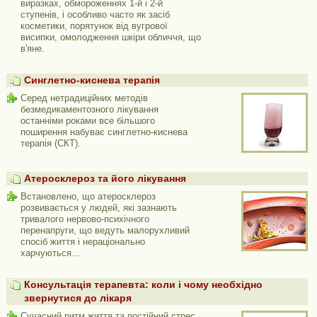
виразках, обмороженнях 1-й і 2-й
ступенів, і особливо часто як засіб
косметики, порятунок від вугрової
висипки, омолодження шкіри обличчя, що
в'яне.
Синглетно-киснева терапія
Серед нетрадиційних методів
безмедикаментозного лікування
останніми роками все більшого
поширення набуває синглетно-киснева
терапія (СКТ).
Атеросклероз та його лікування
Встановлено, що атеросклероз
розвивається у людей, які зазнають
тривалого нервово-психічного
перенапруги, що ведуть малорухливий
спосіб життя і нераціонально
харчуються...
Консультація терапевта: коли і чому необхідно
звернутися до лікаря
Сучасний ритм життя та постійний стрес