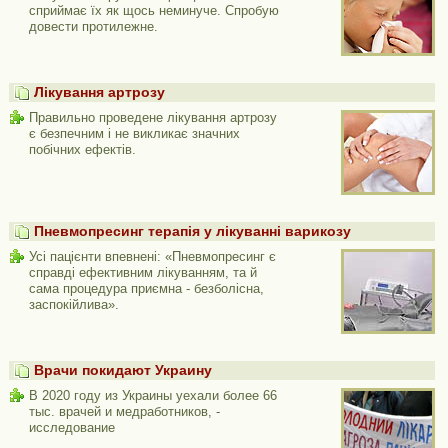
сприймає їх як щось неминуче. Спробую
довести протилежне.
Лікування артрозу
Правильно проведене лікування артрозу
є безпечним і не викликає значних
побічних ефектів.
Пневмопресинг терапія у лікуванні варикозу
Усі пацієнти впевнені: «Пневмопресинг є
справді ефективним лікуванням, та й
сама процедура приємна - безболісна,
заспокійлива».
Врачи покидают Украину
В 2020 году из Украины уехали более 66
тыс. врачей и медработников, -
исследование