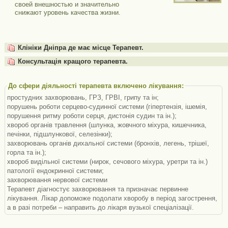
своей внешностью и значительно
снижают уровень качества жизни.
Клініки Дніпра де має місце Терапевт.
Консультація кращого терапевта.
До сфери діяльності терапевта включено лікування:
простудних захворювань, ГРЗ, ГРВІ, грипу та ін;
порушень роботи серцево-судинної системи (гіпертензія, ішемія,
порушення ритму роботи серця, дистонія судин та ін.);
хвороб органів травлення (шлунка, жовчного міхура, кишечника,
печінки, підшлункової, селезінки);
захворювань органів дихальної системи (бронхів, легень, трішеї,
горла та ін.);
хвороб видільної системи (нирок, сечового міхура, уретри та ін.)
патології ендокринної системи;
захворювання нервової системи
Терапевт діагностує захворювання та призначає первинне
лікування. Лікар допоможе подолати хворобу в період загострення,
а в разі потреби – направить до лікаря вузької спеціалізації.