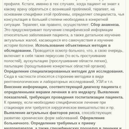
профиля. Кстати, именно в тех случаях, когда пациент не знает к
какому врачу обратиться с возникшей проблемой, терапевт, на
основании специфики этой проблемы, определяет специалиста, чья
консультация в большей степени необходима в конкретной
ситуации. Терапевт, как правило, осуществляет:
Сбор анамнеза.
Это предусматривает получение специфической информации
относительно заболевания пациента, а также детальное изучение
актуальных жалоб, касающихся его самочувствия и изучение
истории болезни.
Использование объективных методик в
обследовании.
Проводится осмотр больного, что, в свою очередь,
включает в себя также перкуссию (то есть простукивание
полостей), аускультацию (прослушивание области легких),
пальпацию (прощупывание конкретных областей органов).
Определение специализированных методик для исследования.
Сюда в частности относятся сторонние методики в виде
рентгенологических и лабораторных исследований, УЗИ и т.п.
Внесение информации, соответствующей диагнозу пациента с
определенными мерами лечения в его медкарту.
Выявление
показателей, требующих проведения госпитализации пациента.
К примеру, если необходимо специфическое лечение при
стационаре или требуется хирургическое вмешательство и пр.
Выявление актуальных факторов риска
, способствующих
развитию хронических форм заболеваний.
Оформление
больничного.
Определение требуемых к приему
медпрепаратов, а также специфических процедур в лечении и