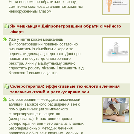
Если вовремя не обратиться к врачу,
симптомы сколиоза становятся заметны
невооруженным глазом.
Як мешканцям Дніпропетровщини обрати сімейного
лікаря
Уже у квітні кожен мешканець
Дніпропетровщини повинен остаточно
визначитись із сімейним лікарем та
підписати декларацію-договір. Дані про
пацієнта внесуть до електронного
реєстра, який у майбутньому значно
спростить роботу лікарям і позбавить від
бюрократії самих пацієнтів.
Склеротерапия: эффективные технологии лечения
телеангиэктазий и ретикулярних вен
Склеротерапия – методика химической
абляции варикозного расширения вен с
помощью инъекции химического
склерозирующего вещества
(склерозанта). В настоящее время
склеротерапия вен - это одна из главных
безоперационных методик лечения
варикоза любых вен: крупных, мелких, а