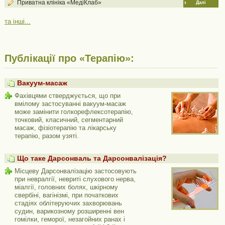
Приватна клініка «МедіКлаб»
Далі
та інші...
Публікації про «Терапію»:
Вакуум-масаж
Фахівцями стверджується, що при
вмілому застосуванні вакуум-масаж
може замінити голкорефлексотерапію,
точковий, класичний, сегментарний
масаж, фізіотерапію та лікарську
терапію, разом узяті.
Що таке Дарсонваль та Дарсонвалізація?
Місцеву Дарсонвалізацію застосовують
при невралгії, невриті слухового нерва,
міалгії, головних болях, шкірному
свербіні, вагінізмі, при початкових
стадіях облітеруючих захворювань
судин, варикозному розширенні вен
гомілки, геморої, незагойних ранах і