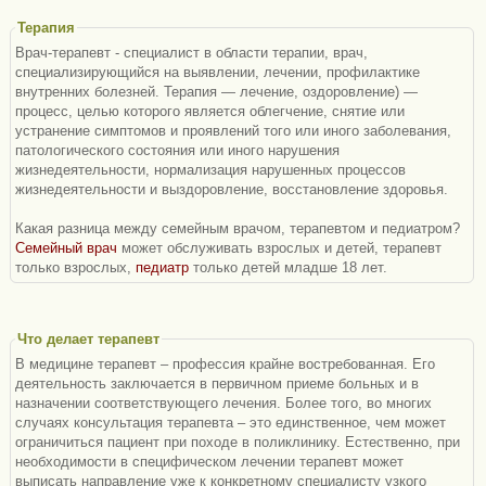
Терапия
Врач-терапевт - специалист в области терапии, врач,
специализирующийся на выявлении, лечении, профилактике
внутренних болезней. Терапия — лечение, оздоровление) —
процесс, целью которого является облегчение, снятие или
устранение симптомов и проявлений того или иного заболевания,
патологического состояния или иного нарушения
жизнедеятельности, нормализация нарушенных процессов
жизнедеятельности и выздоровление, восстановление здоровья.
Какая разница между семейным врачом, терапевтом и педиатром?
Семейный врач
может обслуживать взрослых и детей, терапевт
только взрослых,
педиатр
только детей младше 18 лет.
Что делает терапевт
В медицине терапевт – профессия крайне востребованная. Его
деятельность заключается в первичном приеме больных и в
назначении соответствующего лечения. Более того, во многих
случаях консультация терапевта – это единственное, чем может
ограничиться пациент при походе в поликлинику. Естественно, при
необходимости в специфическом лечении терапевт может
выписать направление уже к конкретному специалисту узкого