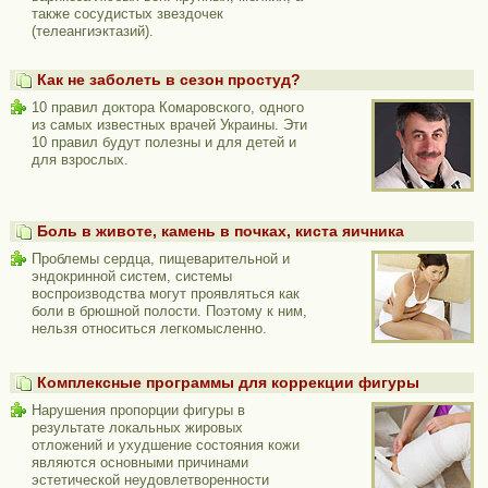
также сосудистых звездочек
(телеангиэктазий).
Как не заболеть в сезон простуд?
10 правил доктора Комаровского, одного
из самых известных врачей Украины. Эти
10 правил будут полезны и для детей и
для взрослых.
Боль в животе, камень в почках, киста яичника
Проблемы сердца, пищеварительной и
эндокринной систем, системы
воспроизводства могут проявляться как
боли в брюшной полости. Поэтому к ним,
нельзя относиться легкомысленно.
Комплексные программы для коррекции фигуры
Нарушения пропорции фигуры в
результате локальных жировых
отложений и ухудшение состояния кожи
являются основными причинами
эстетической неудовлетворенности