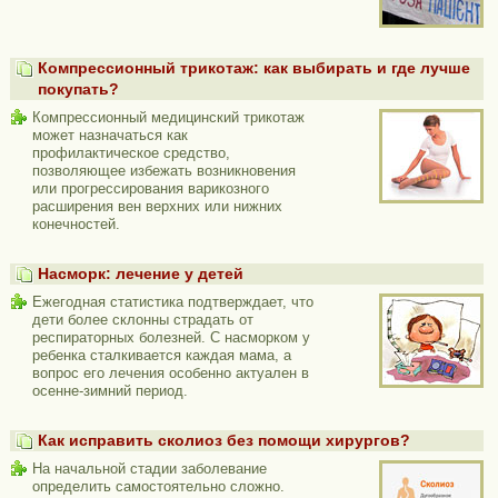
Компрессионный трикотаж: как выбирать и где лучше
покупать?
Компрессионный медицинский трикотаж
может назначаться как
профилактическое средство,
позволяющее избежать возникновения
или прогрессирования варикозного
расширения вен верхних или нижних
конечностей.
Насморк: лечение у детей
Ежегодная статистика подтверждает, что
дети более склонны страдать от
респираторных болезней. С насморком у
ребенка сталкивается каждая мама, а
вопрос его лечения особенно актуален в
осенне-зимний период.
Как исправить сколиоз без помощи хирургов?
На начальной стадии заболевание
определить самостоятельно сложно.