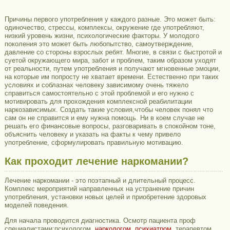
Причины первого употребления у каждого разные. Это может быть:
одиночество, стрессы, комплексы, окружение где употребляют,
низкий уровень жизни, психологические факторы. У молодого
поколения это может быть любопытство, самоутверждение,
давление со стороны взрослых ребят. Многие, в связи с быстротой и
суетой окружающего мира, забот и проблем, таким образом уходят
от реальности, путем употребления и получают мгновенные эмоции,
на которые им попросту не хватает времени. Естественно при таких
условиях и соблазнах человеку зависимому очень тяжело
справиться самостоятельно с этой проблемой и его нужно с
мотивировать для прохождения комплексной реабилитации
наркозависимых. Создать такие условия,чтобы человек понял что
сам он не справится и ему нужна помощь. Ни в коем случае не
решать его финансовые вопросы, разговаривать в спокойном тоне,
объяснить человеку и указать на факты к чему привело
употребление, сформулировать правильную мотивацию.
Как проходит лечение наркомании?
Лечение наркомании - это поэтапный и длительный процесс.
Комплекс мероприятий направленных на устранение причин
употребления, установки новых целей и приобретение здоровых
моделей поведения.
Для начала проводится диагностика. Осмотр пациента проф
специалистами:психологом,
наркологом
,
психиатром
, терапевтом.