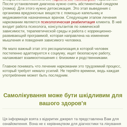
После установления диагноза нужно снять абстинентный синдром
(ломка). Для этого нужно детоксикация. Это этап выведения с
организма вредоносных веществ с помощью капельниц и
медикаментов назначенных врачом. Следующим этапом лечения
наркомании является
психологическая реабилитация
клиента. В неё
входит работа психолога, консультантов по химической
зависимости, терапевтической среды и работа с коррекционно-
развивающей программой, которая направлена на изменение
мышления и поведения зависимого человека.
Не мало важный этап это ресоциализация,в которой человек
постепенно адаптируется к социуму, ищет безопасную работу,
налаживает взаимоотношения с близкими и родственниками.
Главное понимать что лечение наркомании это трудоемкий процесс,
который требует немало усилий. Не теряйте времени, ведь каждая
употребление может быть последним.
Самолікування може бути шкідливим для
вашого здоров’я
Ця інформація взята з відкритих джерел та представлена ​​Вам для
ознайомлення. Вона не є керівництвом для діагностики та лікування