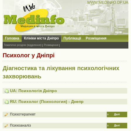
WWW.MEDINFO.DP.UA
Головна
Клініки міста Дніпро
Публікації
Розміщення
Тематичні розділи (відділення)
Розміщення
Психолог у Дніпрі
Діагностика та лікування психологічних
захворювань
UA: Психологія Дніпро
RU: Психолог (Психология) - Днепр
Психотерапевт
Далі
Психоаналіз
Далі