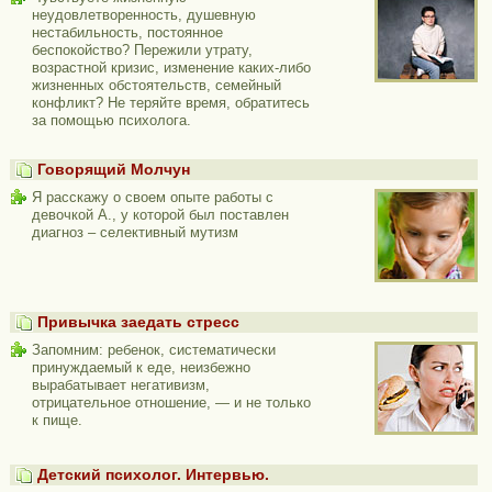
неудовлетворенность, душевную
нестабильность, постоянное
беспокойство? Пережили утрату,
возрастной кризис, изменение каких-либо
жизненных обстоятельств, семейный
конфликт? Не теряйте время, обратитесь
за помощью психолога.
Говорящий Молчун
Я расскажу о своем опыте работы с
девочкой А., у которой был поставлен
диагноз – селективный мутизм
Привычка заедать стресс
Запомним: ребенок, систематически
принуждаемый к еде, неизбежно
вырабатывает негативизм,
отрицательное отношение, — и не только
к пище.
Детский психолог. Интервью.