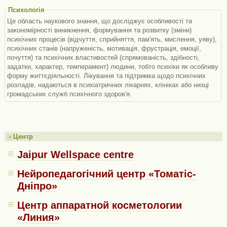
Психологія
Це область наукового знання, що досліджує особливості та
закономірності виникнення, формування та розвитку (зміни)
психічних процесів (відчуття, сприйняття, пам'ять, мислення, уяву),
психічних станів (напруженість, мотивація, фрустрація, емоції,
почуття) та психічних властивостей (спрямованість, здібності,
задатки, характер, темперамент) людини, тобто психіки як особливу
форму життєдіяльності. Лікування та підтримка щодо психічних
розладів, надаються в психіатричних лікарнях, клініках або низці
громадських служб психічного здоров'я.
Центр
Jaipur Wellspace centre
Нейропедагогічний центр «Томатіс-
Дніпро»
Центр аппаратной косметологии
«Линия»