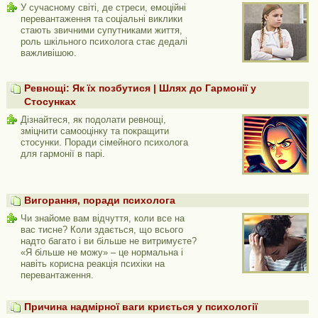
У сучасному світі, де стреси, емоційні
перевантаження та соціальні виклики
стають звичними супутниками життя,
роль шкільного психолога стає дедалі
важливішою.
Ревнощі: Як їх позбутися | Шлях до Гармонії у
Стосунках
Дізнайтеся, як подолати ревнощі,
зміцнити самооцінку та покращити
стосунки. Поради сімейного психолога
для гармонії в парі.
Вигорання, поради психолога
Чи знайоме вам відчуття, коли все на
вас тисне? Коли здається, що всього
надто багато і ви більше не витримуєте?
«Я більше не можу» – це нормальна і
навіть корисна реакція психіки на
перевантаження.
Причина надмірної ваги криється у психології