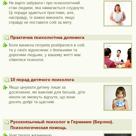
Не варто забувати і про психологічний
стан людини, яка намагається схуднути.
Ці поради здаються простими, але,
насправді, їх важко виконати, якщо
справді не поставити собі за мету.
Практична психологічна допомога
Коли виникла потреба розібратися в собі
та у своїх відносинах з близькими та
дорогими людьми, у вашому житті має
з'явитися психолог.
10 порад дитячого психолога
Якщо цінувати дитину лише за
досягнення, які важливі для батьків, діти
ніколи не зможуть відчути, що вони
досить добрі та щасливі.
Русскоязычный психолог в Германии (Берлин).
Психологическая помощь
Чувствуете жизненную