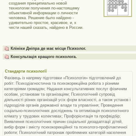
создания принципиально новой
технологии получения по-настоящему
объективной информации о личности
человека. Решение было найдено -
удивительно простое, красивое, и, к
чести нашей сказать, найдено в России.
Клініки Дніпра де має місце Психолог.
Консультація кращого психолога.
Стандарти психології
Фахівець із напряму підготовки «Психологія» підготовлений до
робіт: Психодіагностична та психокорекційна робота з різними
категоріями громадян; Надання консультативних послуг фізичним
особам, установам та організаціям; Психологічний супровід
діяльності різних організацій усіх форм власності, а також установ і
підрозділів органів державної влади та управління; Проведення
соціально-психологічних досліджень та оптимізація психологічного
клімату у трудових колективах; Профорієнтація та профвідбір;
Виявлення психологічних причин соціальної дезадаптації дітей,
вибір форм і змісту психокорекційної та психолого-профілактичної
роботи; Психологічний патронаж проблемних категорій населення