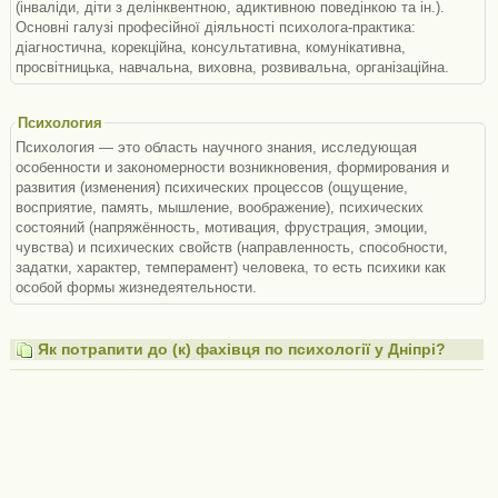
(інваліди, діти з делінквентною, адиктивною поведінкою та ін.).
Основні галузі професійної діяльності психолога-практика:
діагностична, корекційна, консультативна, комунікативна,
просвітницька, навчальна, виховна, розвивальна, організаційна.
Психология
Психология — это область научного знания, исследующая
особенности и закономерности возникновения, формирования и
развития (изменения) психических процессов (ощущение,
восприятие, память, мышление, воображение), психических
состояний (напряжённость, мотивация, фрустрация, эмоции,
чувства) и психических свойств (направленность, способности,
задатки, характер, темперамент) человека, то есть психики как
особой формы жизнедеятельности.
Як потрапити до (к) фахівця по психології у Дніпрі?