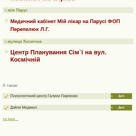
ж/м Парус
Медичний кабінет Мій лікар на Парусі ФОП
Перепелюк Л.Г.
вулиця Космічна
Центр Планування Сім`ї на вул.
Космічній
А також:
Психологічний центр Галини Павленко
Далі
Дэйли Медикал
Далі
та інші...