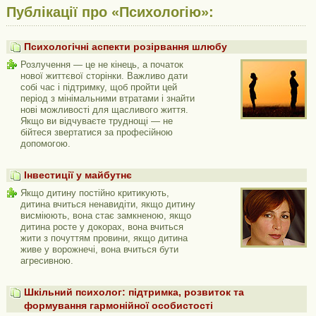
Публікації про «Психологію»:
Психологічні аспекти розірвання шлюбу
Розлучення — це не кінець, а початок
нової життєвої сторінки. Важливо дати
собі час і підтримку, щоб пройти цей
період з мінімальними втратами і знайти
нові можливості для щасливого життя.
Якщо ви відчуваєте труднощі — не
бійтеся звертатися за професійною
допомогою.
Інвестиції у майбутнє
Якщо дитину постійно критикують,
дитина вчиться ненавидіти, якщо дитину
висміюють, вона стає замкненою, якщо
дитина росте у докорах, вона вчиться
жити з почуттям провини, якщо дитина
живе у ворожнечі, вона вчиться бути
агресивною.
Шкільний психолог: підтримка, розвиток та
формування гармонійної особистості