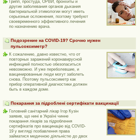
Грипп, простуда, ОРВИ, бронхиты и
другие заболевания органов дыхания
бактериальной этимологии могут иметь
серьезные осложнения, поэтому требуют
своевременного эффективного лечения
по назначению врача.
Подозрение на COVID-19? Срочно нужен
пульсоксиметр?
К сожалению, давно известно, что от
повторных заражений коронавирусной
инфекцией полностью обезопаситься
невозможно. И уже переболевшие, и
вакцинированные люди могут заболеть
снова. Поэтому пульсоксиметр как
прибор оперативной диагностики должен
быть в каждом доме.
Покарання за підроблені сертифікати вакцинації
Головний санітарний лікар Ігор Кузін
заявив, що нині в Україні чинне
покарання лікарів за підроблення
сертифікатів про вакцинацію від COVID-
19 у вигляді позбавлення права
займатися медичною діяльністю до двох