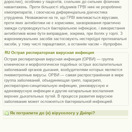
дорослих), особливо у пацієнтів, схильних до сильних фізичних
навантажень. Проти більшості збудників ГРВІ нині не розроблено
хіміопрепаратів, і своєчасна диференціальна діагностика
утруднена. Незважаючи на те, що ГРВІ викликається вірусами,
проти яких антибіотики не є корисними, захворювання практично
завжди супроводжується бактеріальною інфекцією, і використання
антибіотиків може бути виправдане, зокрема, при болях у горлі. З
жарознижувальних засобів застосовують нестероїдні протизапальні
засоби, у тому числі парацетамол, а останнім часом – ібупрофен.
RU Острая респираторная вирусная инфекция
Острая респираторная вирусная инфекция (ОРВИ) — группа
клинически и морфологически подобных острых воспалительных
заболеваний органов дыхания, возбудителями которых являются
пневмотропные вирусы. ОРВИ — самая распространённая в мире
группа заболеваний, объединяющая грипп, парагрипп,
респираторно-синцитиальную инфекцию, риновирусную и
аденовирусную инфекции и другие катаральные воспаления
верхних дыхательных путей. В процессе развития вирусное
заболевание может осложняться бактериальной инфекцией.
Як потрапити до (к) вірусологу у Дніпрі?