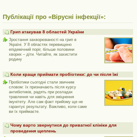
Публікації про «Вірусні інфекції»:
Грип атакував 8 областей України
Зростання захворюваності на грип в
Україні. У 8 областях перевищено
епідемічний поріг, більше половини
хворих – діти. Читайте, як захистити
родину
Коли краще приймати пробіотики: до чи після їжі
Пробіотики сьогодні стали звичним
словом: їх призначають після курсу
антибіотиків, радять при розладах
травлення чи навіть для зміцнення
імунітету. Але сам факт прийому ще не
гарантує результату. Важливо, коли саме
ви їх приймаєте.
Чому варто звернутися до приватної клініки для
проведення щеплень