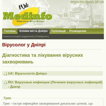
WWW.MEDINFO.DP.UA
Головна
Клініки міста Дніпро
Публікації
Розміщення
Тематичні розділи (відділення)
Розміщення
Вірусолог у Дніпрі
Діагностика та лікування вірусних
захворювань
UA: Вірусологія Дніпро
RU: Вирусные инфекции (Лечение вирусных инфекций)
- Днепр
Грип
Грип - гостре інфекційне захворювання дихальних шляхів, що