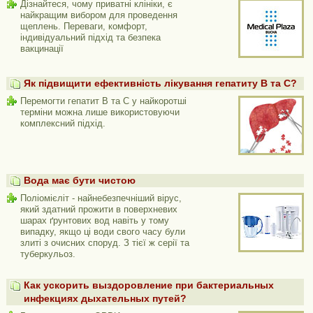
Дізнайтеся, чому приватні клініки, є
найкращим вибором для проведення
щеплень. Переваги, комфорт,
індивідуальний підхід та безпека
вакцинації
Як підвищити ефективність лікування гепатиту В та С?
Перемогти гепатит В та С у найкоротші
терміни можна лише використовуючи
комплексний підхід.
Вода має бути чистою
Поліомієліт - найнебезпечніший вірус,
який здатний прожити в поверхневих
шарах ґрунтових вод навіть у тому
випадку, якщо ці води свого часу були
злиті з очисних споруд. З тієї ж серії та
туберкульоз.
Как ускорить выздоровление при бактериальных
инфекциях дыхательных путей?