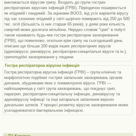
викликається вірусом грипу. Входить до групи гострих
респіраторних вірусних інфекцій (ГРВІ). Періодично поширюється
як епідемій і пандемій. За оцінками ВООЗ, від усіх варіантів вірусу
під час сезонних епідемій у світі щорічно помирають від 250 до 500
тис. осіб (більшість із них старше 65 років), у деякі роки кількість
смертей може досягати мільйона. Нерідко словом "грип" в побуті
також називають будь-яке гостре респіраторне захворювання
(ГРВІ), що помилково, оскільки крім грипу на сьогоднішній день
описано ще більше 200 видів інших респіраторних вірусів
(аденовіруси, риновіруси, респіраторно-синцитіальні віруси та ін.),
грипоподібні захворювання у людини.
Гостра респіраторна вірусна інфекція
Гостра респіраторна вірусна інфекція (ГРВІ) – група клінічно та
морфологічно подібних гострих запальних захворювань органів
дихання, збудниками яких є пневмотропні віруси. ГРВІ —
найпоширеніша у світі група захворювань, що поєднує грип,
парагрип, респіраторно-синцитіальну інфекцію, риновірусну та
аденовірусну інфекції та інші катаральні запалення верхніх
дихальних шляхів. У процесі розвитку вірусне захворювання може
ускладнюватися бактеріальною інфекцією.
ТЦ Караван