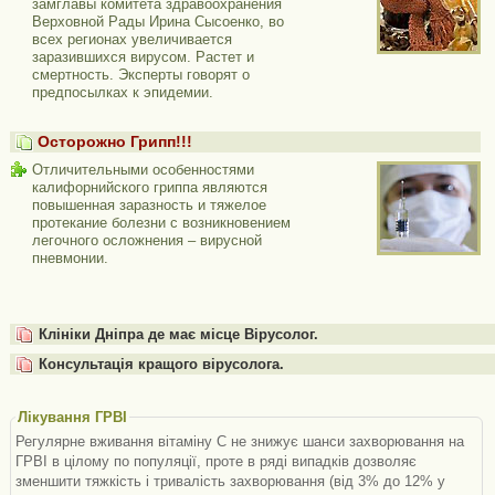
замглавы комитета здравоохранения
Верховной Рады Ирина Сысоенко, во
всех регионах увеличивается
заразившихся вирусом. Растет и
смертность. Эксперты говорят о
предпосылках к эпидемии.
Осторожно Грипп!!!
Отличительными особенностями
калифорнийского гриппа являются
повышенная заразность и тяжелое
протекание болезни с возникновением
легочного осложнения – вирусной
пневмонии.
Клініки Дніпра де має місце Вірусолог.
Консультація кращого вірусолога.
Лікування ГРВІ
Регулярне вживання вітаміну C не знижує шанси захворювання на
ГРВІ в цілому по популяції, проте в ряді випадків дозволяє
зменшити тяжкість і тривалість захворювання (від 3% до 12% у