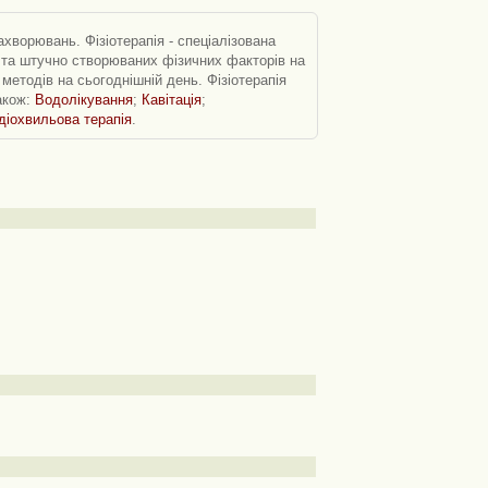
ахворювань. Фізіотерапія - спеціалізована
х та штучно створюваних фізичних факторів на
методів на сьогоднішній день. Фізіотерапія
Також:
Водолікування
;
Кавітація
;
діохвильова терапія
.