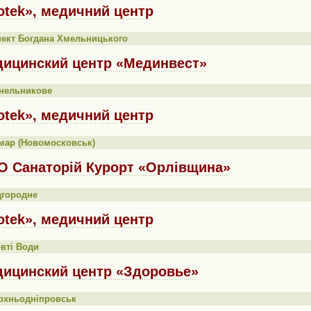
otek», медичний центр
ект Богдана Хмельницького
ицинский центр «Мединвест»
инельникове
otek», медичний центр
мар (Новомосковськ)
 Санаторій Курорт «Орлівщина»
дгородне
otek», медичний центр
вті Води
ицинский центр «Здоровье»
рхньодніпровськ