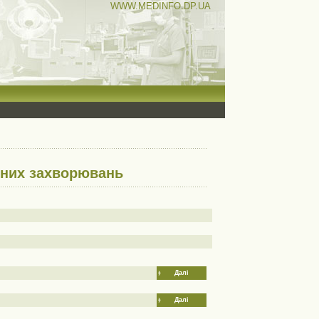
WWW.MEDINFO.DP.UA
ітних захворювань
Далі
Далі