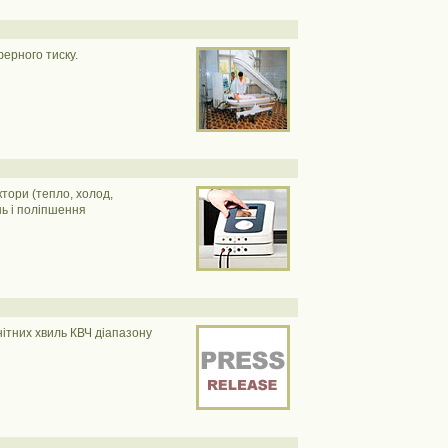
ерного тиску.
тори (тепло, холод,
нь і поліпшення
ітних хвиль КВЧ діапазону