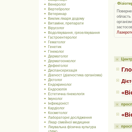
Фізіоте
Венеролог
Вертебролог
Повернен
Ветеринар
область 
Виклик лікаря додому
організм
Витаміни, препарати
застосов
Вірусолог
Лазерот
Водолікування, грязелікування
Гастроентеролог
Гематолог
Генетик
Гінеколог
Дерматолог
Цент
Дерматоонколог
Дефектолог
Гло
Диспансеризація
Діагност (діагностика організма)
Дієтолог
Дієт
Ендокринолог
Ендоскопія
«Bi
Естетична гінекологія
Імунолог
Інфекціоніст
прос
Кардіолог
Косметолог
«Bi
Лабораторні дослідження
Лікар сімейної медицини
просп
Лікувальна фізична культура
(ЛФК)