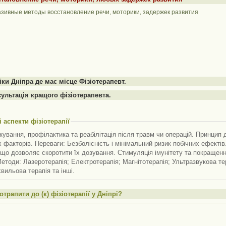
зивные методы восстановление речи, моторики, задержек развития
іки Дніпра де має місце Фізіотерапевт.
ультація кращого фізіотерапевта.
 аспекти фізіотерапії
кування, профілактика та реабілітація після травм чи операцій. Принцип 
 факторів. Переваги: Безболісність і мінімальний ризик побічних ефекті
 що дозволяє скоротити їх дозування. Стимуляція імунітету та покраще
етоди: Лазеротерапія; Електротерапія; Магнітотерапія; Ультразвукова тер
вильова терапія та інші.
отрапити до (к) фізіотерапії у Дніпрі?