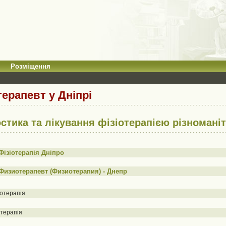
Розміщення
терапевт у Дніпрі
остика та лікування фізіотерапією різноман
Фізіотерапія Дніпро
Физиотерапевт (Физиотерапия) - Днепр
отерапія
терапія