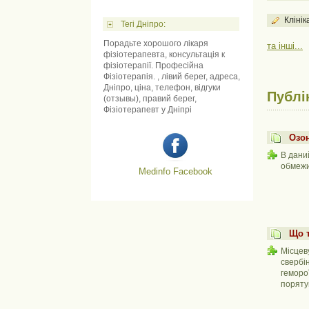
Клінік
Тегі Дніпро:
Порадьте хорошого лікаря
та інші...
фізіотерапевта, консультація к
фізіотерапії. Професійна
Фізіотерапія. , лівий берег, адреса,
Дніпро, ціна, телефон, відгуки
Публі
(отзывы), правий берег,
Фізіотерапевт у Дніпрі
Озон
В дани
обмежи
Medinfo Facebook
Що т
Місцеву
свербі
геморої
поряту