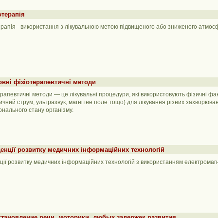
отерапія
рапія - використання з лікувальною метою підвищеного або зниженого атмосф
вні фізіотерапевтичні методи
ерапевтичні методи — це лікувальні процедури, які використовують фізичні фак
ичний струм, ультразвук, магнітне поле тощо) для лікування різних захворюва
онального стану організму.
енції розвитку медичних інформаційних технологій
ції розвитку медичних інформаційних технологій з використанням електромагн
тановление речи, моторики, любых задержек развития