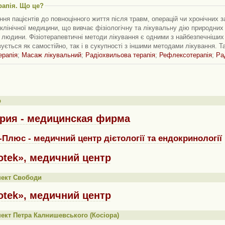
рапія. Що це?
ня пацієнтів до повноцінного життя після травм, операцій чи хронічних з
клінічної медицини, що вивчає фізіологічну та лікувальну дію природни
 людини. Фізіотерапевтичні методи лікування є одними з найбезпечніших 
ується як самостійно, так і в сукупності з іншими методами лікування. 
ерапія
;
Масаж лікувальний
;
Радіохвильова терапія
;
Рефлексотерапія
;
Ра
р
рия - медицинская фирма
-Плюс - медичний центр дієтології та ендокринології
otek», медичний центр
пект Свободи
otek», медичний центр
ект Петра Калнишевського (Косіора)