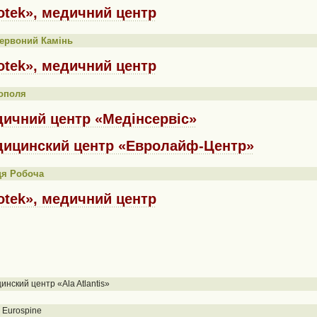
otek», медичний центр
ервоний Камінь
otek», медичний центр
ополя
ичний центр «Медінсервіс»
ицинский центр «Евролайф-Центр»
ця Робоча
otek», медичний центр
нский центр «Ala Atlantis»
 Eurospine