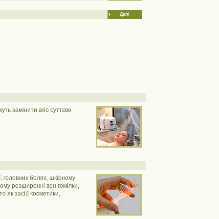
Далі
жуть замінити або суттєво
ї, головних болях, шкірному
ному розширенні вен гомілки,
то як засіб косметики,