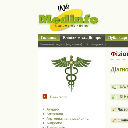
Головна
Клініки міста Дніпро
Публікації
Тематичні розділи (відділення)
Розміщення
Фізіо
Діагн
UA: 
Відділення
RU: 
Акушер
Лазер
Алерголог
Альтернативна медицина
Озоно
Андролог
Вакцинація