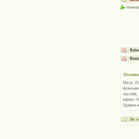
Неинва
Клін
Конс
Основні
Мета: Лі
фізичних
засобів,
ефект. М
Ударно-х
Як п