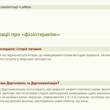
а реабілітації «LaMed»
кації про «фізіотерапію»:
отерапія: історія питання
й час відзначається інтерес до немедикаментозним методам лікування, які мо
ти потребу в лікарських препаратах.
аке Дарсонваль та Дарсонвалізація?
 Дарсонвалізацію застосовують при невралгії, невриті слухового нерва, міалгі
ні, вагінізмі, при початкових стадіях облітеруючих захворювань судин, варикоз
, незагойних ранах і виразках, обмороженнях 1-й і 2-й ступенів, і особливо час
нок від вугрової висипки, омолодження шкіри обличчя, що в'яне.