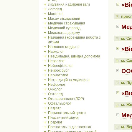
«Bi
Лікування надмірної ваги
Логопед
Мамолог
просп
Масаж лікувальний
Медичне страхування
Мед
Медичний супровід
Медсестра додому
Навчання і корекційна робота з
м. С
дітьми
Навчання медичне
«Bi
Нарколог
Невідкладна, швидка допомога
м. Са
Невролог
Нейрофізіолог
ООО
Нейрохірург
Неонатолог
Нетрадиційна медицина
м. Пі
Нефролог
Онколог
«Bi
Ортопед
Отоларинголог (ЛОР)
Офтальмолог
м. Жо
Педіатр
Перинатальний центр
Мед
Пластичний хірург
Подолог
м. Ве
Пренатальна діагностика
Програма медичних гарантій