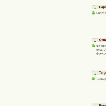
Бар
Бароте
Осно
Фізіот
електр
функці
Тенд
Тенден
Восс