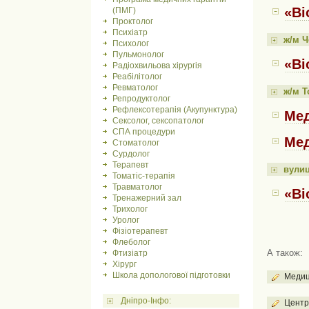
«Bi
(ПМГ)
Проктолог
Психіатр
ж/м Ч
Психолог
Пульмонолог
«Bi
Радіохвильова хірургія
Реабілітолог
Ревматолог
ж/м Т
Репродуктолог
Рефлексотерапія (Акупунктура)
Мед
Сексолог, сексопатолог
СПА процедури
Мед
Стоматолог
Сурдолог
Терапевт
вули
Томатіс-терапія
Травматолог
«Bi
Тренажерний зал
Трихолог
Уролог
Фізіотерапевт
Флеболог
А також:
Фтизіатр
Хірург
Школа допологової підготовки
Медици
Дніпро-Інфо:
Центр