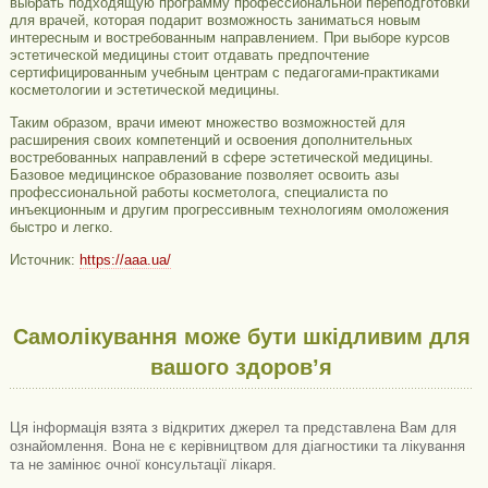
выбрать подходящую программу профессиональной переподготовки
для врачей, которая подарит возможность заниматься новым
интересным и востребованным направлением. При выборе курсов
эстетической медицины стоит отдавать предпочтение
сертифицированным учебным центрам с педагогами-практиками
косметологии и эстетической медицины.
Таким образом, врачи имеют множество возможностей для
расширения своих компетенций и освоения дополнительных
востребованных направлений в сфере эстетической медицины.
Базовое медицинское образование позволяет освоить азы
профессиональной работы косметолога, специалиста по
инъекционным и другим прогрессивным технологиям омоложения
быстро и легко.
Источник:
https://aaa.ua/
Самолікування може бути шкідливим для
вашого здоров’я
Ця інформація взята з відкритих джерел та представлена ​​Вам для
ознайомлення. Вона не є керівництвом для діагностики та лікування
та не замінює очної консультації лікаря.