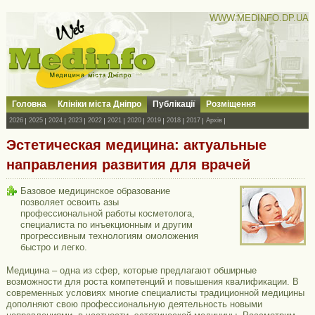
WWW.MEDINFO.DP.UA
Головна
Клініки міста Дніпро
Публікації
Розміщення
2026
2025
2024
2023
2022
2021
2020
2019
2018
2017
Архів
Эстетическая медицина: актуальные
направления развития для врачей
Базовое медицинское образование
позволяет освоить азы
профессиональной работы косметолога,
специалиста по инъекционным и другим
прогрессивным технологиям омоложения
быстро и легко.
Медицина – одна из сфер, которые предлагают обширные
возможности для роста компетенций и повышения квалификации. В
современных условиях многие специалисты традиционной медицины
дополняют свою профессиональную деятельность новыми