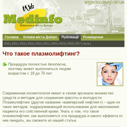
WWW.MEDINFO.DP.UA
Головна
Клініки міста Дніпро
Публікації
Розміщення
2026
2025
2024
2023
2022
2021
2020
2019
2018
2017
Архів
Что такое плазмолифтинг?
Процедура полностью безопасна,
поэтому может выполняться людям
возрастом с 18 до 70 лет.
Современная косметология имеет в своем арсенале множество
средств и методик для сохранения красоты и молодости.
Плазмолифтинг (другое название «вампирский лифтинг») – один из
таких методов, подразумевающий использование для омоложения
пациента его собственной крови. Унать о том, что такое
плазмолифтинг, как выполняется эта процедура и какого эффекта от
нее ожидать, вы сможете из нашей статьи.