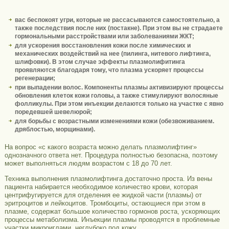
вас беспокоят угри, которые не рассасываются самостоятельно, а
также последствия после них (постакне). При этом вы не страдаете
гормональными расстройствами или заболеваниями ЖКТ;
для ускорения восстановления кожи после химических и
механических воздействий на нее (пилинга, нитевого лифтинга,
шлифовки). В этом случае эффекты плазмолифитинга
проявляются благодаря тому, что плазма ускоряет процессы
регенерации;
при выпадении волос. Компоненты плазмы активизируют процессы
обновления клеток кожи головы, а также стимулируют волосяные
фолликулы. При этом инъекции делаются только на участке с явно
поредевшей шевелюрой;
для борьбы с возрастными изменениями кожи (обезвоживанием.
дряблостью, морщинами).
На вопрос «с какого возраста можно делать плазмолифтинг»
однозначного ответа нет. Процедура полностью безопасна, поэтому
может выполняться людям возрастом с 18 до 70 лет.
Техника выполнения плазмолифтинга достаточно проста. Из вены
пациента набирается необходимое количество крови, которая
центрифугируется для отделения ее жидкой части (плазмы) от
эритроцитов и лейкоцитов. Тромбоциты, остающиеся при этом в
плазме, содержат большое количество гормонов роста, ускоряющих
процессы метаболизма. Инъекции плазмы проводятся в проблемные
участки микроиглами, неглубоко под кожу.