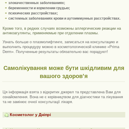
злокачественных заболеваниях;
беременности и кормлении грудью;
психических расстройствах;
системных заболеваниях крови и аутоиммунных расстройствах.
Кроме того, в редких случаях возможны аллергические реакции на
антикоагулянты, применяемые при отделении плазмы.
Узнать больше о плазмолифтинге, записаться на консультацию и
выполнить процедуру можно в косметологической клинике «Prima
Derm». Полученные результаты обязательно вас порадуют!
Самолікування може бути шкідливим для
вашого здоров’я
Ця інформація взята з відкритих джерел та представлена ​​Вам для
ознайомлення. Вона не є керівництвом для діагностики та лікування
та не замінює очної консультації лікаря.
Косметолог у Дніпрі