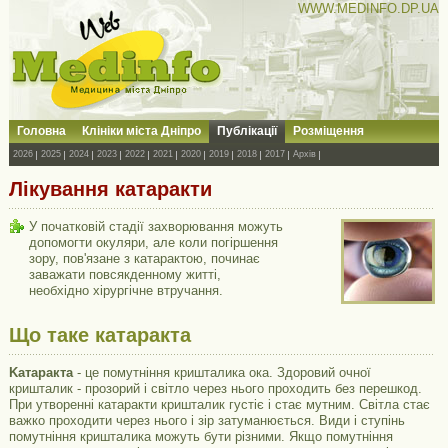
WWW.MEDINFO.DP.UA
Головна
Клініки міста Дніпро
Публікації
Розміщення
2026
2025
2024
2023
2022
2021
2020
2019
2018
2017
Архів
Лікування катаракти
У початковій стадії захворювання можуть
допомогти окуляри, але коли погіршення
зору, пов'язане з катарактою, починає
заважати повсякденному житті,
необхідно хірургічне втручання.
Що таке катаракта
Kатаракта
- це помутніння кришталика ока. Здоровий очної
кришталик - прозорий і світло через нього проходить без перешкод.
При утворенні катаракти кришталик густіє і стає мутним. Світла стає
важко проходити через нього і зір затуманюється. Види і ступінь
помутніння кришталика можуть бути різними. Якщо помутніння