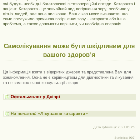
очі будуть необхідні багаторазові післяопераційні огляди. Катаракта і
пацієнт. Катаракта - це звичайний вид погіршення зору, особливо у
літніх людей, але вона виліковна. Ваш лікар може визначити, що
саме послужило причиною погіршення зору - катаракта або інша
проблема, а також допомогти вирішити, чи необхідна операція.
Самолікування може бути шкідливим для
вашого здоров’я
Ця інформація взята з відкритих джерел та представлена ​​Вам для
ознайомлення. Вона не є керівництвом для діагностики та лікування
та не замінює очної консультації лікаря.
Офтальмолог у Дніпрі
На початок: «Лікування катаракти»
Дата публікації: 2021.01.25
Statistics: 907