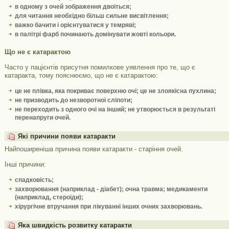
в одному з очей зображення двоїться;
для читання необхідно більш сильне висвітлення;
важко бачити і орієнтуватися у темряві;
в палітрі фарб починають домінувати жовті кольори.
Що не є катарактою
Часто у пацієнтів присутня помилкове уявлення про те, що є
катаракта, тому пояснюємо, що не є катарактою:
це не плівка, яка покриває поверхню очі; це не злоякісна пухлина;
не призводить до незворотної сліпоти;
не переходить з одного очі на інший; не утворюється в результаті
перенапруги очей.
Які причини появи катаракти
Найпоширеніша причина появи катаракти - старіння очей.
Інші причини:
спадковість;
захворювання (наприклад - діабет); очна травма; медикаменти
(наприклад, стероїди);
хірургічне втручання при лікуванні інших очних захворювань.
Яка швидкість розвитку катаракти