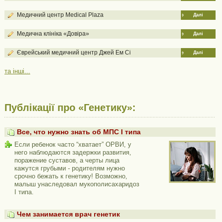
Медичний центр Medical Plaza
Далі
Медична клініка «Довіра»
Далі
Єврейський медичний центр Джей Ем Сі
Далі
та інші...
Публікації про «Генетику»:
Все, что нужно знать об МПС I типа
Если ребенок часто “хватает” ОРВИ, у
него наблюдаются задержки развития,
поражение суставов, а черты лица
кажутся грубыми - родителям нужно
срочно бежать к генетику! Возможно,
малыш унаследовал мукополисахаридоз
I типа.
Чем занимается врач генетик