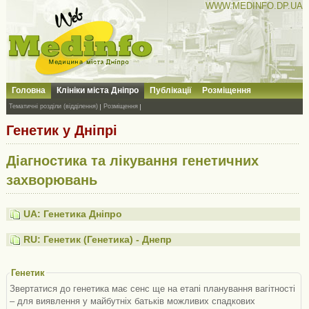
WWW.MEDINFO.DP.UA
Головна
Клініки міста Дніпро
Публікації
Розміщення
Тематичні розділи (відділення)
Розміщення
Генетик у Дніпрі
Діагностика та лікування генетичних
захворювань
UA: Генетика Дніпро
RU: Генетик (Генетика) - Днепр
Генетик
Звертатися до генетика має сенс ще на етапі планування вагітності
– для виявлення у майбутніх батьків можливих спадкових