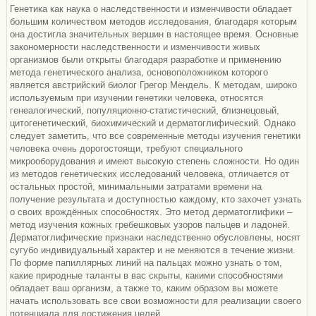
Генетика как наука о наследственности и изменчивости обладает
большим количеством методов исследования, благодаря которым
она достигла значительных вершин в настоящее время. Основные
закономерности наследственности и изменчивости живых
организмов были открыты благодаря разработке и применению
метода генетического анализа, основоположником которого
является австрийский биолог Грегор Мендель. К методам, широко
используемым при изучении генетики человека, относятся
генеалогический, популяционно-статистический, близнецовый,
цитогенетический, биохимический и дерматоглифический. Однако
следует заметить, что все современные методы изучения генетики
человека очень дорогостоящи, требуют специального
микрооборудования и имеют высокую степень сложности. Но один
из методов генетических исследований человека, отличается от
остальных простой, минимальными затратами времени на
получение результата и доступностью каждому, кто захочет узнать
о своих врождённых способностях. Это метод дерматоглифики –
метод изучения кожных гребешковых узоров пальцев и ладоней.
Дерматоглифические признаки наследственно обусловлены, носят
сугубо индивидуальный характер и не меняются в течение жизни.
По форме папиллярных линий на пальцах можно узнать о том,
какие природные таланты в вас скрыты, какими способностями
обладает ваш организм, а также то, каким образом вы можете
начать использовать все свои возможности для реализации своего
потенциала для достижения целей.