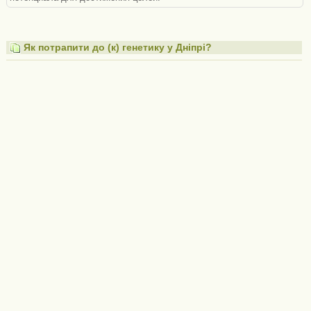
Як потрапити до (к) генетику у Дніпрі?