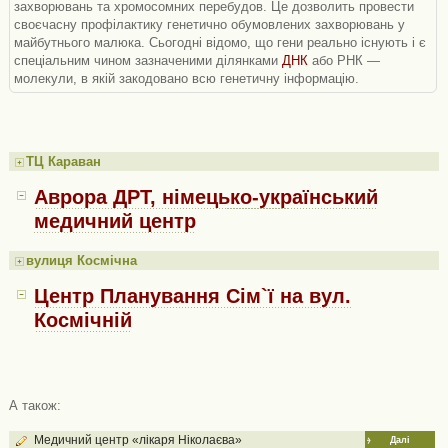
захворювань та хромосомних перебудов. Це дозволить провести
своєчасну профілактику генетично обумовлених захворювань у
майбутнього малюка. Сьогодні відомо, що гени реально існують і є
спеціальним чином зазначеними ділянками
ДНК
або РНК —
молекули, в якій закодовано всю генетичну інформацію.
ТЦ Караван
Аврора ДРТ, німецько-український
медичний центр
вулиця Космічна
Центр Планування Сім`ї на вул.
Космічній
А також:
Медичний центр «лікаря Ніколаєва»
Далі