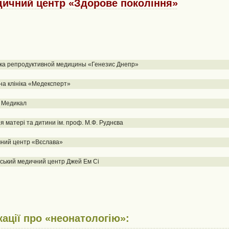
ичний центр «Здорове покоління»
ка репродуктивной медицины «Генезис Днепр»
на клініка «Медексперт»
 Медикал
я матері та дитини ім. проф. М.Ф. Руднєва
ний центр «Вєслава»
ський медичний центр Джей Ем Сі
кації про «неонатологію»: