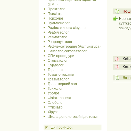
(ПМГ)
Проктолог
Пош
Психіатр
Психолог
Неонат
Пульмонолог
суттєв
Радіохвильова хірургія
заклад
Реабілітолог
Ревматолог
Репродуктолог
Рефлексотерапія (Акупунктура)
Сексолог, сексопатолог
СПА процедури
Клін
Стоматолог
Сурдолог
Конс
Терапевт
Томатіс-терапія
Як п
Травматолог
Тренажерний зал
Трихолог
Уролог
Фізіотерапевт
Флеболог
Фтизіатр
Хірург
Школа допологової підготовки
Дніпро-Інфо: