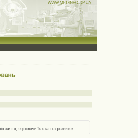
WWW.MEDINFO.DP.UA
ювань
ів життя, оцінюючи їх стан та розвиток