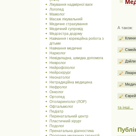
Мед
Лікування надмірної ваги
Логопед
Мамолог
Масаж лікувальний
Медичне страхування
А також:
Медичний супровід
Медсестра додому
Клини
Навчання і корекційна робота з
дітьми
Навчання медичне
Сімей
Нарколог
Невідкладна, швидка допомога
Дэйли
Невролог
Нейрофізіолог
Нейрохірург
Лікарн
Неонатолог
Нетрадиційна медицина
Медич
Нефролог
Онколог
Єврей
Ортопед
Отоларинголог (ЛОР)
Офтальмолог
та інші...
Педіатр
Перинатальний центр
Пластичний хірург
Подолог
Публі
Пренатальна діагностика
Програма медичних гарантій