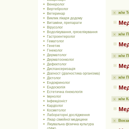
Венеролог
Вертебролог
ж/м Т
Ветеринар
Виклик лікаря додому
Мед
Витаміни, препарати
Вірусолог
Водолікування, грязелікування
ж/м 
Гастроентеролог
Гематолог
Мед
Генетик
Гінеколог
Дерматолог
ж/м П
Дерматоонколог
Дефектолог
Мед
Диспансеризація
Діагност (діагностика організма)
ж/м П
Дієтолог
Ендокринолог
Мед
Ендоскопія
Естетична гінекологія
Імунолог
ж/м К
Інфекціоніст
Кардіолог
Мед
Косметолог
Лабораторні дослідження
Лікар сімейної медицини
Вокза
Лікувальна фізична культура
(ЛФК)