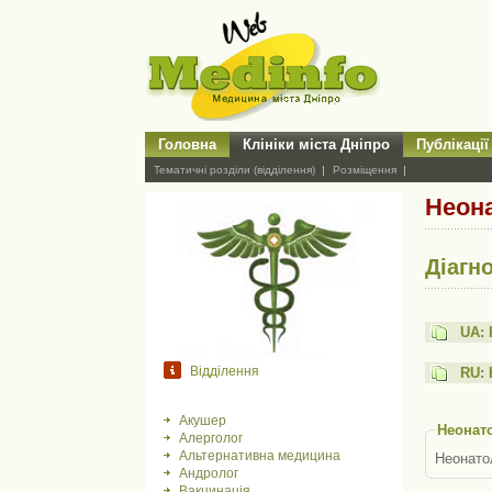
Головна
Клініки міста Дніпро
Публікації
Тематичні розділи (відділення)
Розміщення
Неона
Діагн
UA: 
Відділення
RU: 
Акушер
Неонат
Алерголог
Альтернативна медицина
Неонатол
Андролог
Вакцинація