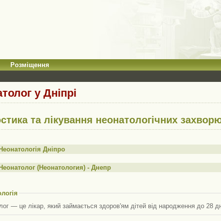
Розміщення
толог у Дніпрі
остика та лікування неонатологічних захвор
Неонатологія Дніпро
Неонатолог (Неонатология) - Днепр
ологія
ог — це лікар, який займається здоров'ям дітей від народження до 28 дн