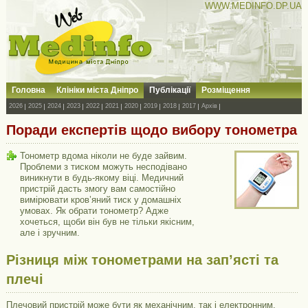
WWW.MEDINFO.DP.UA
Головна
Клініки міста Дніпро
Публікації
Розміщення
2026
2025
2024
2023
2022
2021
2020
2019
2018
2017
Архів
Поради експертів щодо вибору тонометра
Тонометр вдома ніколи не буде зайвим.
Проблеми з тиском можуть несподівано
виникнути в будь-якому віці. Медичний
пристрій дасть змогу вам самостійно
вимірювати кров’яний тиск у домашніх
умовах. Як обрати тонометр? Адже
хочеться, щоби він був не тільки якісним,
але і зручним.
Різниця між тонометрами на зап’ясті та
плечі
Плечовий пристрій може бути як механічним, так і електронним.