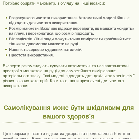
Потрібно обирати манометр, з огляду на інші нюанси:
Розрахункова частота використання. Автоматичні моделі більше
підходять для частого використання.
Розмір манжети. Важливо відразу перевірити, як манжета «сидить»
на плечі, і переконатися, що розмір підходить.
Вік пацієнтів. Літні люди можуть точно вимірювати кров’яний тиск
тільки за допомогою манжети на руці.
Наявність серцево-судинних патологій.
Простота використання.
Експерти рекомендують купувати автоматичні та напівавтоматичні
пристрої з манжетою на руці для самостійного вимірювання
артеріального тиску. Такі моделі підходять для декількох членів сім’ї
різних вікових категорій. Крім того, вони призначені для частого
використання.
Самолікування може бути шкідливим для
вашого здоров’я
Ця інформація взята з відкритих джерел та представлена ​​Вам для
ознайомлення. Вона не є керівництвом для діагностики та лікування