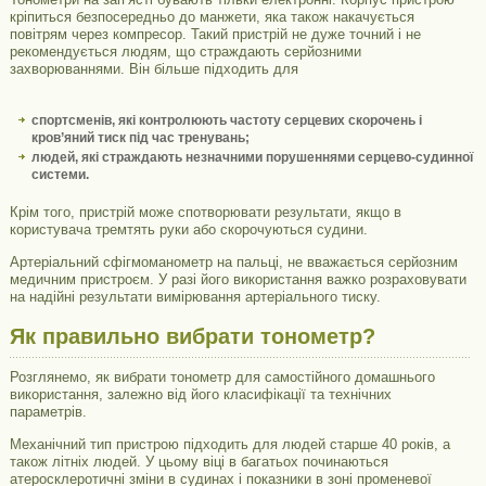
кріпиться безпосередньо до манжети, яка також накачується
повітрям через компресор. Такий пристрій не дуже точний і не
рекомендується людям, що страждають серйозними
захворюваннями. Він більше підходить для
спортсменів, які контролюють частоту серцевих скорочень і
кров’яний тиск під час тренувань;
людей, які страждають незначними порушеннями серцево-судинної
системи.
Крім того, пристрій може спотворювати результати, якщо в
користувача тремтять руки або скорочуються судини.
Артеріальний сфігмоманометр на пальці, не вважається серйозним
медичним пристроєм. У разі його використання важко розраховувати
на надійні результати вимірювання артеріального тиску.
Як правильно вибрати тонометр?
Розглянемо, як вибрати тонометр для самостійного домашнього
використання, залежно від його класифікації та технічних
параметрів.
Механічний тип пристрою підходить для людей старше 40 років, а
також літніх людей. У цьому віці в багатьох починаються
атеросклеротичні зміни в судинах і показники в зоні променевої