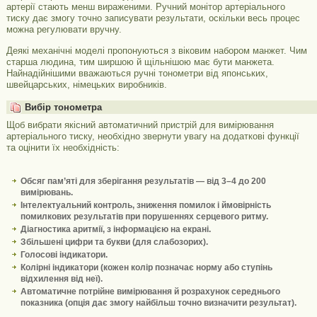
артерії стають менш вираженими. Ручний монітор артеріального
тиску дає змогу точно записувати результати, оскільки весь процес
можна регулювати вручну.
Деякі механічні моделі пропонуються з віковим набором манжет. Чим
старша людина, тим ширшою й щільнішою має бути манжета.
Найнадійнішими вважаються ручні тонометри від японських,
швейцарських, німецьких виробників.
Вибір тонометра
Щоб вибрати якісний автоматичний пристрій для вимірювання
артеріального тиску, необхідно звернути увагу на додаткові функції
та оцінити їх необхідність:
Обсяг пам’яті для зберігання результатів — від 3–4 до 200
вимірювань.
Інтелектуальний контроль, зниження помилок і ймовірність
помилкових результатів при порушеннях серцевого ритму.
Діагностика аритмії, з інформацією на екрані.
Збільшені цифри та букви (для слабозорих).
Голосові індикатори.
Колірні індикатори (кожен колір позначає норму або ступінь
відхилення від неї).
Автоматичне потрійне вимірювання й розрахунок середнього
показника (опція дає змогу найбільш точно визначити результат).