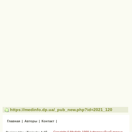
https://medinfo.dp.ua/_pub_new.php?id=2021_120
Главная
|
Авторы
|
Контакт
|
o
Copyright © Medinfo 1999 Інформаційний портал