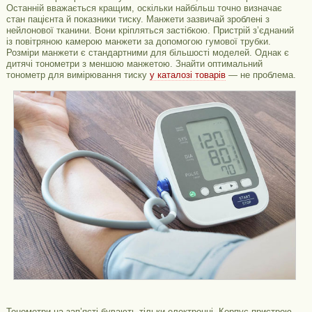
Останній вважається кращим, оскільки найбільш точно визначає
стан пацієнта й показники тиску. Манжети зазвичай зроблені з
нейлонової тканини. Вони кріпляться застібкою. Пристрій з’єднаний
із повітряною камерою манжети за допомогою гумової трубки.
Розміри манжети є стандартними для більшості моделей. Однак є
дитячі тонометри з меншою манжетою. Знайти оптимальний
тонометр для вимірювання тиску
у каталозі товарів
— не проблема.
Тонометри на зап’ясті бувають тільки електронні. Корпус пристрою