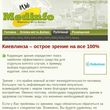
WWW.MEDINFO.DP.UA
Головна
Клініки міста Дніпро
Публікації
Розміщення
2026
2025
2024
2023
2022
2021
2020
2019
2018
2017
Архів
Киевлинза – острое зрение на все 100%
Коррекция зрения определяет поиск
наиболее эффективного средства для
отдельно взятого случая, к примеру,
выбора подходящего оптического
изделия, линз или очков.
Зрение – это крайне важный аспект жизнедеятельности человека.
Большую часть информации мы получаем визуально,
взаимодействуем с миром также благодаря визуальному
восприятию. Именно поэтому, необходимо поддерживать зрение в
здоровом состоянии, ведь это жизненно необходимый орган.
Если у Вас проблемы со зрением, надо обязательно обратиться за
помощью к специалистам. Возможно, Вы будете удивлены, но