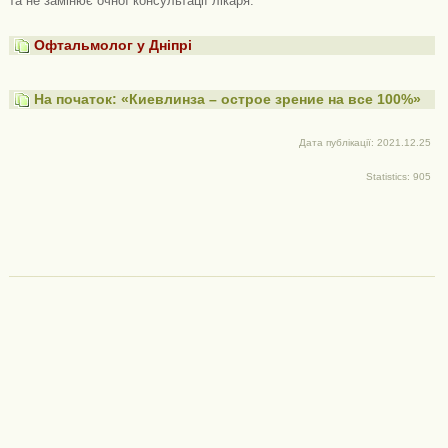
та не замінює очної консультації лікаря.
Офтальмолог у Дніпрі
На початок: «Киевлинза – острое зрение на все 100%»
Дата публікації: 2021.12.25
Statistics: 905