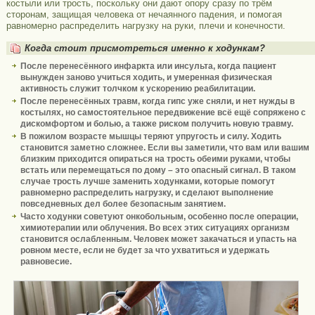
костыли или трость, поскольку они дают опору сразу по трём
сторонам, защищая человека от нечаянного падения, и помогая
равномерно распределить нагрузку на руки, плечи и конечности.
Когда стоит присмотреться именно к ходункам?
После перенесённого инфаркта или инсульта, когда пациент
вынужден заново учиться ходить, и умеренная физическая
активность служит толчком к ускорению реабилитации.
После перенесённых травм, когда гипс уже сняли, и нет нужды в
костылях, но самостоятельное передвижение всё ещё сопряжено с
дискомфортом и болью, а также риском получить новую травму.
В пожилом возрасте мышцы теряют упругость и силу. Ходить
становится заметно сложнее. Если вы заметили, что вам или вашим
близким приходится опираться на трость обеими руками, чтобы
встать или перемещаться по дому – это опасный сигнал. В таком
случае трость лучше заменить ходунками, которые помогут
равномерно распределить нагрузку, и сделают выполнение
повседневных дел более безопасным занятием.
Часто ходунки советуют онкобольным, особенно после операции,
химиотерапии или облучения. Во всех этих ситуациях организм
становится ослабленным. Человек может закачаться и упасть на
ровном месте, если не будет за что ухватиться и удержать
равновесие.