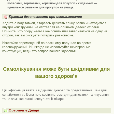
колёсами, тормозами, корзиной для покупок и сиденьем —
идеальное решение для прогулок на улице.
Правила безопасности при использовании
Ходите с подставкой, стараясь держать спину ровно и находиться
внутри конструкции, не отставляя её слишком далеко от себя.
Помните, что опору нельзя наклонять или заваливаться на одну из
сторон, так вы рискуете потерять равновесие.
Избегайте перемещений по влажному полу или во время
головокружений. И никогда не используйте неисправные
конструкции, ведь это вопрос вашего здоровья.
Самолікування може бути шкідливим для
вашого здоров’я
Ця інформація взята з відкритих джерел та представлена ​​Вам для
ознайомлення. Вона не є керівництвом для діагностики та лікування
та не замінює очної консультації лікаря.
Ортопед у Дніпрі