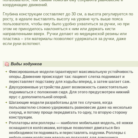
координацию движений.
Глубина конструкции составляет до 30 см, а высота регулируется по
росту, в идеале выставлять высоту на уровне чуть выше пояса
пользователя, чтобы ему было удобно ухватиться за ручки, но при
этом не приходилось наклоняться к ним или держать кисти
направленными вверх. Ручки делают из медицинской резины или
пластика – эти материалы позволяют удержаться за ручки, даже
если руки вспотеют.
Виды ходунков
Фиксированные модели гарантируют максимальную устойчивость
опоры. Движение происходит так: пациент слегка поднимает и
переставляет подставку для ходьбы вперед, а затем шагает сам.
Двухуровневые устройства дают возможность самостоятельно
подниматься с положения сидя. Для этого предусмотрен нижний
ярус с дополнительной опорой.
Шагающие модели разработаны для тех случаев, когда
пользователю сложно удерживать равновесие даже на несколько
секунд, и потому проще передвигать то одну, то вторую сторону
конструкции.
Роллаторы или роллеры — наиболее мобильная модель, её ножки
оснащаются колёсиками, которые позволяют двигаться без
необходимости поднимать и переставлять ходунки. Роллеры с
небольшими колёсами идеально подходят для домашнего