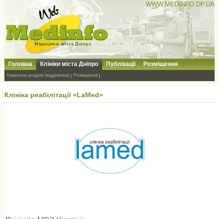
WWW.MEDINFO.DP.UA
Головна
Клініки міста Дніпро
Публікації
Розміщення
Тематичні розділи (відділення)
Розміщення
Клініка реабілітації «LaMed»