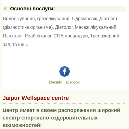
Основні послуги:
Водолікування, грязелікування
,
Гідромасаж
,
Діагност
(діагностика організма)
,
Дієтолог
,
Масаж лікувальний
,
Психолог
,
Реабілітолог
,
СПА процедури
,
Тренажерний
зал
, та інші.
Medinfo Facebook
Jaipur Wellspace centre
Центр имеет в своем распоряжении широкий
спектр спортивно-оздоровительных
возможностей: