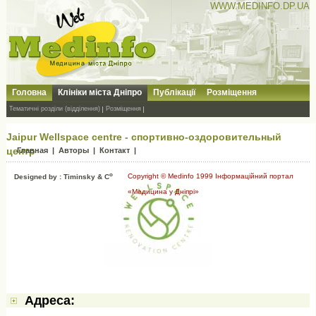
WWW.MEDINFO.DP.UA
Головна
Клініки міста Дніпро
Публікації
Розміщення
Тематичні розділи (відділення)
Розміщення
Jaipur Wellspace centre - спортивно-оздоровительный
центр
Главная
|
Авторы
|
Контакт
|
o
Copyright © Medinfo 1999 Інформаційний портал
Designed by : Timinsky & C
«Медицина у Дніпрі»
Адресa: