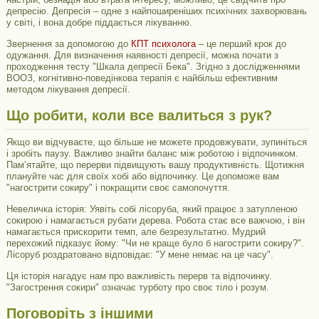
депресію. Депресія – одне з найпоширеніших психічних захворювань
у світі, і вона добре піддається лікуванню.
Звернення за допомогою до
КПТ психолога
– це перший крок до
одужання. Для визначення наявності депресії, можна почати з
проходження тесту "Шкала депресії Бека". Згідно з дослідженнями
ВООЗ, когнітивно-поведінкова терапія є найбільш ефективним
методом лікування депресії.
Що робити, коли все валиться з рук?
Якщо ви відчуваєте, що більше не можете продовжувати, зупиніться
і зробіть паузу. Важливо знайти баланс між роботою і відпочинком.
Пам’ятайте, що перерви підвищують вашу продуктивність. Щотижня
плануйте час для своїх хобі або відпочинку. Це допоможе вам
"нагострити сокиру" і покращити своє самопочуття.
Невеличка історія: Уявіть собі лісоруба, який працює з затупленою
сокирою і намагається рубати дерева. Робота стає все важчою, і він
намагається прискорити темп, але безрезультатно. Мудрий
перехожий підказує йому: "Чи не краще було б нагострити сокиру?".
Лісоруб роздратовано відповідає: "У мене немає на це часу".
Ця історія нагадує нам про важливість перерв та відпочинку.
"Загострення сокири" означає турботу про своє тіло і розум.
Поговоріть з іншими