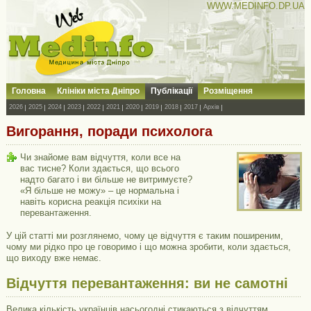
WWW.MEDINFO.DP.UA
Головна
Клініки міста Дніпро
Публікації
Розміщення
2026
2025
2024
2023
2022
2021
2020
2019
2018
2017
Архів
Вигорання, поради психолога
Чи знайоме вам відчуття, коли все на
вас тисне? Коли здається, що всього
надто багато і ви більше не витримуєте?
«Я більше не можу» – це нормальна і
навіть корисна реакція психіки на
перевантаження.
У цій статті ми розглянемо, чому це відчуття є таким поширеним,
чому ми рідко про це говоримо і що можна зробити, коли здається,
що виходу вже немає.
Відчуття перевантаження: ви не самотні
Велика кількість українців насьогодні стикаються з відчуттям