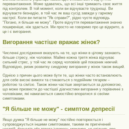
перевантаження. Може здаватись, що всі інші тримають своє життя
під контролем. В той момент, коли ви відчуваєте труднощі. Ви
відчуваєте безнадію, в той час як ваш сусід завжди у гарному
настрої. Коли ви питаєте "Як справи?", рідко чуєте відповідь
"Погано, я більше не можу". Проте відчуття перевантаження значно
поширеніше, ніж здається. Ми просто не говоримо про це відкрито, а
це і є вигорання.
Вигорання частіше вражає жінок?
Численні дослідження вказують на те, що жінки в цілому зазнають
більше стресу, ніж чоловіки. Майже кожна третя жінка відчуває
сильний стрес, у той час як серед чоловіків цей показник нижчий.
Відповідно, ризик розвитку синдрому вигорання у жінок також вищий.
Однією з причин цього може бути те, що жінки часто встановлюють
для себе високі вимоги та стикаються з подвійним тягарем –
роботою та сім'єю. Також жінки частіше звертаються за допомогою,
що може призвести до частішої діагностики вигорання у порівнянні з
чоловіками, які намагаються самостійно впоратися зі своїми
симптомами.
"Я більше не можу" - симптом депресії
Якщо думка "Я більше не можу" постійно повторюється і
супроводжується іншими симптомами, такими як пригнічений
настрій, безнадія або втрата інтересу, можливо, це свідчить про