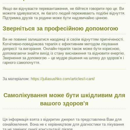
Якщо ви відчуваєте перевантаження, не бійтеся говорити про це. Ви
можете здивуватися, як багато людей переживають подібні відчуття.
Підтримка друзів та родини може бути надзвичайно цінною.
Зверніться за професійною допомогою
Ви не повинні залишатися наодинці зі своїм відчуттям пригніченості.
Когнітивно-поведінкова терапія є ефективним методом лікування
депресії та вигорання. Онлайн-терапія також може бути корисною,
допомагаючи знайти вихід із стану виснаження та відновити енергію.
Звернення за допомогою – це мудре рішення на шляху до здоров’я і
гарного самопочуття.
За матеріалом:
https://juliasushko.com/articles/i-cant/
Самолікування може бути шкідливим для
вашого здоров’я
Ця інформація взята з відкритих джерел та представлена ​​Вам для
ознайомлення. Вона не є керівництвом для діагностики та лікування
та не замінює очної консультації лікаря.