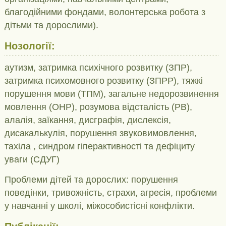
благодійними фондами, волонтерська робота з
дітьми та дорослими).
Нозології:
аутизм, затримка психічного розвитку (ЗПР),
затримка психомовного розвитку (ЗПРР), тяжкі
порушення мови (ТПМ), загальне недорозвинення
мовлення (ОНР), розумова відсталість (РВ),
алалія, заїкання, дисграфія, дислексія,
дисакалькулія, порушення звуковимовлення,
тахіла , синдром гіперактивності та дефіциту
уваги (СДУГ)
Проблеми дітей та дорослих: порушення
поведінки, тривожність, страхи, агресія, проблеми
у навчанні у школі, міжособистісні конфлікти.