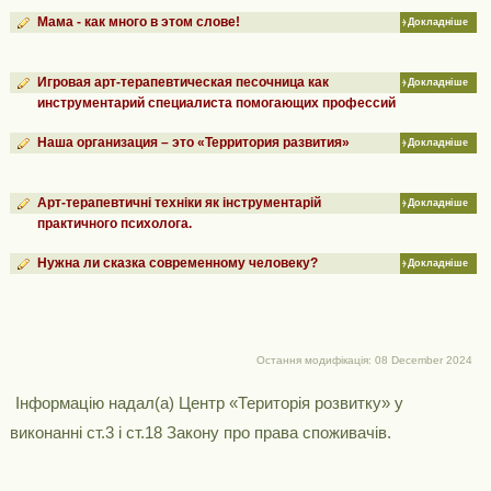
Мама - как много в этом слове!
Докладніше
Игровая арт-терапевтическая песочница как
Докладніше
инструментарий специалиста помогающих профессий
Наша организация – это «Территория развития»
Докладніше
Арт-терапевтичні техніки як інструментарій
Докладніше
практичного психолога.
Нужна ли сказка современному человеку?
Докладніше
Остання модифікація: 08 December 2024
Інформацію надал(а) Центр «Територія розвитку» у
виконанні ст.3 і ст.18 Закону про права споживачів.