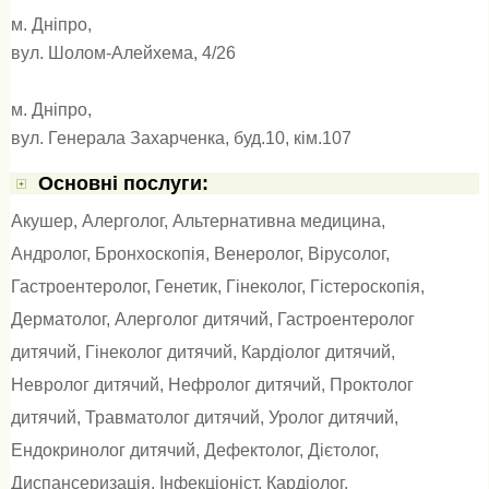
м. Дніпро,
вул. Шолом-Алейхема, 4/26
м. Дніпро,
вул. Генерала Захарченка, буд.10, кім.107
Основні послуги:
Акушер
,
Алерголог
,
Альтернативна медицина
,
Андролог
,
Бронхоскопія
,
Венеролог
,
Вірусолог
,
Гастроентеролог
,
Генетик
,
Гінеколог
,
Гістероскопія
,
Дерматолог
,
Алерголог дитячий
,
Гастроентеролог
дитячий
,
Гінеколог дитячий
,
Кардіолог дитячий
,
Невролог дитячий
,
Нефролог дитячий
,
Проктолог
дитячий
,
Травматолог дитячий
,
Уролог дитячий
,
Ендокринолог дитячий
,
Дефектолог
,
Дієтолог
,
Диспансеризація
,
Інфекціоніст
,
Кардіолог
,