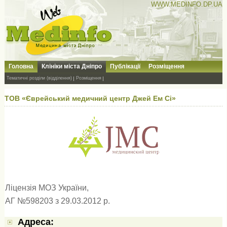
WWW.MEDINFO.DP.UA
Головна
Клініки міста Дніпро
Публікації
Розміщення
Тематичні розділи (відділення)
Розміщення
ТОВ «Єврейський медичний центр Джей Ем Сі»
Ліцензія МОЗ України,
АГ №598203 з 29.03.2012 р.
Адресa: