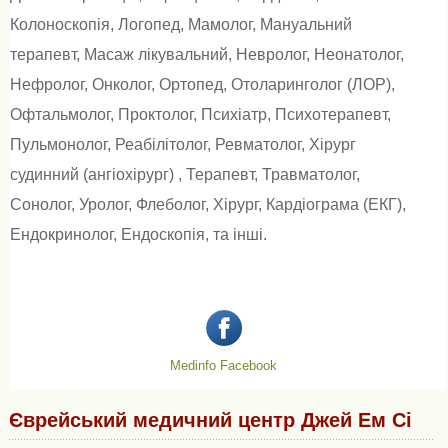
Колоноскопія
,
Логопед
,
Мамолог
,
Мануальний
терапевт
,
Масаж лікувальний
,
Невролог
,
Неонатолог
,
Нефролог
,
Онколог
,
Ортопед
,
Отоларинголог (ЛОР)
,
Офтальмолог
,
Проктолог
,
Психіатр
,
Психотерапевт
,
Пульмонолог
,
Реабілітолог
,
Ревматолог
,
Хірург
судинний (ангіохірург)
,
Терапевт
,
Травматолог
,
Сонолог
,
Уролог
,
Флеболог
,
Хірург
,
Кардіограма (ЕКГ)
,
Ендокринолог
,
Ендоскопія
, та інші.
Medinfo Facebook
Єврейський медичний центр Джей Ем Сі