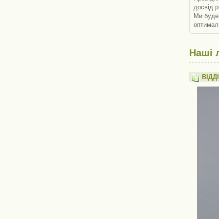
досвід р
Ми буде
оптималь
Наші л
ВІДД