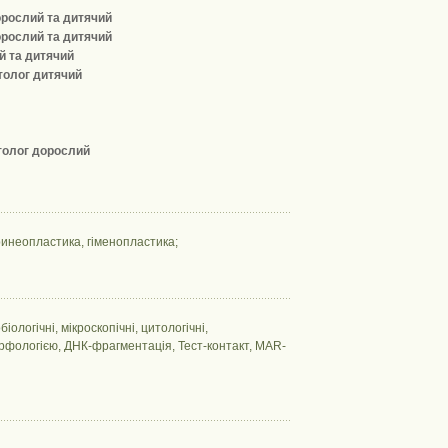
рослий та дитячий
рослий та дитячий
й та дитячий
толог дитячий
толог дорослий
еринеопластика, гіменопластика;
біологічні, мікроскопічні, цитологічні,
орфологією, ДНК-фрагментація, Тест-контакт, MAR-