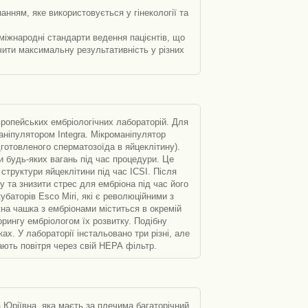
нням, яке використовується у гінекології та
міжнародні стандарти ведення пацієнтів, що
чити максимальну результативність у різних
ропейських ембріологічних лабораторій. Для
аніпулятором Integra. Мікроманіпулятор
готовленого сперматозоїда в яйцеклітину).
 будь-яких вагань під час процедури. Це
труктури яйцеклітини під час ICSI. Після
 та знизити стрес для ембріона під час його
баторів Esco Mirі, які є революційними з
жна чашка з ембріонами міститься в окремій
орингу ембріологом їх розвитку. Подібну
ах. У лабораторії інстальовано три різні, але
ють повітря через свій НЕРА фільтр.
 Юріївна, яка маєть за плечима багаторічний