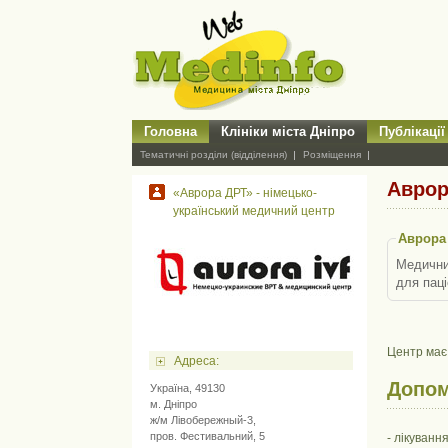
Головна
Клініки міста Дніпро
Публікації
Тематичні розділи (відділення)
Розміщення
Аврор
«Аврора ДРТ» - німецько-
український медичний центр
Аврора
Медичний
для паці
Центр має
Адресa:
Допом
Україна, 49130
м. Дніпро
ж/м Лівобережный-3,
пров. Фестивальний, 5
- лікуванн