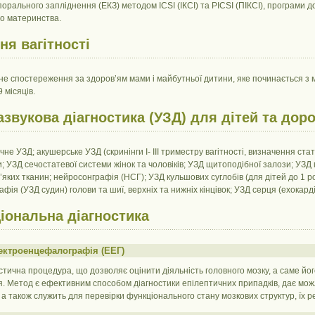
орального запліднення (ЕКЗ) методом ICSI (ІКСІ) та PICSI (ПІКСІ), програми д
го материнства.
ня вагітності
не спостереження за здоров’ям мами і майбутньої дитини, яке починається з 
 місяців.
азвукова діагностика (УЗД) для дітей та дор
гічне УЗД; акушерське УЗД (скринінги І- ІІІ триместру вагітності, визначення ст
 УЗД сечостатевої системи жінок та чоловіків; УЗД щитоподібної залози; УЗД 
м’яких тканин; нейросонграфія (НСГ); УЗД кульшових суглобів (для дітей до 1 ро
фія (УЗД судин) голови та шиї, верхніх та нижніх кінцівок; УЗД серця (ехокард
іональна діагностика
лектроенцефалографія (ЕЕГ)
остична процедура, що дозволяє оцінити діяльність головного мозку, а саме його
 Метод є ефективним способом діагностики епілептичних припадків, дає можли
 а також служить для перевірки функціонального стану мозкових структур, їх реак