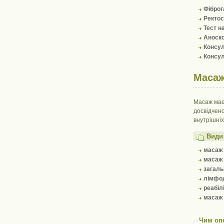
Фіброг
Ректос
Тест на
Аноско
Консул
Консул
Маса
Масаж має
досвідчено
внутрішніх
Види
масаж 
масаж 
загаль
лімфо
реабіл
масаж 
Чим оп