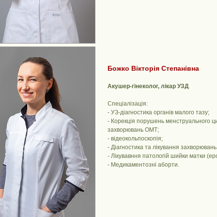
Божко Вікторія Степанівна
Акушер-гінеколог, лікар УЗД
Спеціалізація:
- УЗ-діагностика органів малого тазу;
- Корекція порушень менструального ци
захворювань ОМТ;
- відеокольпоскопія;
- Діагностика та лікування захворювань
- Лікувавння патологій шийки матки (еро
- Медикаментозні аборти.