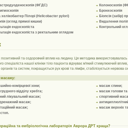
астродуоденоскопія (ФГДС)
Колоноскопія (Ф
игмоскопія
Бронхоскопія
 хелікобактер Пілорі (Helicobacter pylori)
Біопсія (забір) 
пія (огляд прямої кишки)
Видалення полі
ьтація ендоскопіста
Контрольний огля
ьтація ендоскопіста з ректальним оглядом
ж
 позитивний та оздоровчий вплив на людину. Ця методика використовувалась 
го спеціаліста нашої клініки тіло пацієнта відчуває м'який стимулюючий вплив,
 органів та систем, покращується рух крові та лімфи, стабілізується нервова с
 масажу:
шийно-комірцевої зони;
масаж спини;
грудного відділу хребта;
масаж голови та 
ний лікувальний масаж;
спортивний мас
дренажний масаж;
антициллюлітни
ітаційний масаж;
масаж верхніх та
стоп.
ераційна та ембріологічна лабораторія Аврора ДРТ краща?