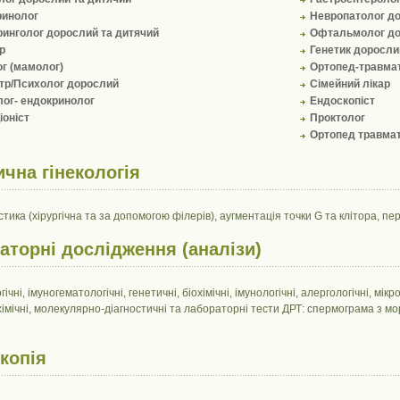
ринолог
Невропатолог до
инголог дорослий та дитячий
Офтальмолог до
р
Генетик доросли
г (мамолог)
Ортопед-травма
тр/Психолог дорослий
Сімейний лікар
лог- ендокринолог
Ендоскопіст
іоніст
Проктолог
Ортопед травма
ична гінекологія
стика (хірургічна та за допомогою філерів), аугментація точки G та клітора, п
аторні дослідження (аналізи)
ічні, імуногематологічні, генетичні, біохімічні, імунологічні, алергологічні, мікро
хімічні, молекулярно-діагностичні та лабораторні тести ДРТ: спермограма з м
копія