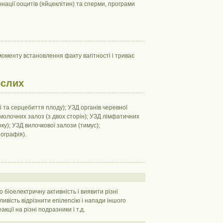
онації ооцитів (яйцеклітин) та сперми, програми
моменту встановлення факту вагітності і триває
ослих
аті та серцебиття плоду); УЗД органів черевної
молочних залоз (з двох сторін); УЗД лімфатичних
ку); УЗД вилочкової залози (тимус);
іографія).
 біоелектричну активність і виявити різні
вість відрізнити епілепсію і напади іншого
ції на різні подразники і т.д.