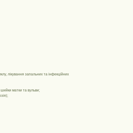
клу, лікування запальних та інфекційних
 шийки матки та вульви;
зія);