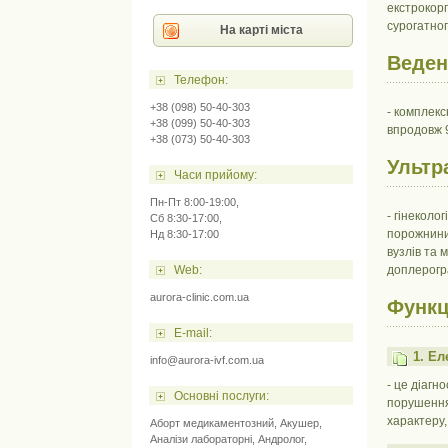
екстрокорп
сурогатно
На карті міста
Веден
Телефон:
+38 (098) 50-40-303
- комплекс
+38 (099) 50-40-303
впродовж 9
+38 (073) 50-40-303
Ультр
Часи прийому:
Пн-Пт 8:00-19:00,
- гінеколо
Сб 8:30-17:00,
порожнини;
Нд 8:30-17:00
вузлів та 
доплерогра
Web:
aurora-clinic.com.ua
Функц
E-mail:
1. Е
info@aurora-ivf.com.ua
- це діагн
Основні послуги:
порушення.
характеру,
Аборт медикаментозний
,
Акушер
,
Аналізи лабораторні
,
Андролог
,