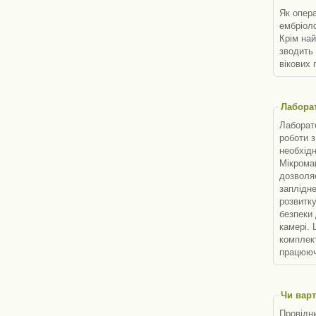
Як опера
ембріоло
Крім на
зводить 
вікових 
Лабора
Лаборат
роботи з
необхідн
Мікроман
дозволя
заплідне
розвитку
безпеки 
камері. 
комплект
працююч
Чи варт
Провідн