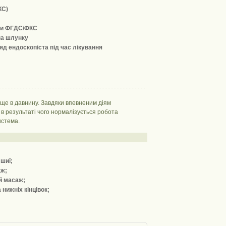
КС)
при ФГДС/ФКС
па шлунку
д ендоскопіста під час лікування
ще в давнину. Завдяки впевненим діям
 в результаті чого нормалізується робота
истема.
шиї;
аж;
й масаж;
 нижніх кінцівок;