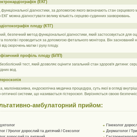
ектрокардіографія (ЕКГ)
 функціональної діагностики, за допомогою якого визначають стан серцевого м’я
ЕКГ можна діагностувати велику кількість серцево-судинних захворювань.
рдіотокографія плоду (КТГ)
ний, безпечний метод функціональної діагностики, який застосовується для оц
 та пологів і проводиться за допомогою фетального монітора. Він заснований на
 від скорочень матки і руху плоду.
офізичний профіль плоду (БПП)
 безболісний тест, який дозволяє оцінити загальний стан здоров'я дитини: серц
ідних вод.
стероскопія
на, малоінвазивна, ендоскопічна медична процедура, суть якої в огляді внутр
оптичної системи, що називається гістероскоп. Вирізняється своєю безпечні
льтативно-амбулаторний прийом:
дуктолог
Гінеколог дорос
ог / Уролог дорослий та дитячий / Сексолог
Дерматолог / Тр
лог дорослий та дитячий
Гастроентероло