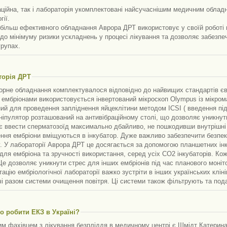
ційна, так і лабораторія укомплектовані найсучаснішим медичним обладна
гії.
йбільш ефективного обладнання Аврора ДРТ використовує у своїй роботі 
до мінімуму ризики ускладнень у процесі лікування та дозволяє забезпе
групах.
торія ДРТ
орне обладнання комплектувалося відповідно до найвищих стандартів єв
 ембріонами використовується інвертований мікроскоп Olympus із мікром
ий для проведення запліднення яйцеклітини методом ICSI ( введення під
іпулятор розташований на антивібраційному столі, що дозволяє уникнути
є ввести сперматозоїд максимально дбайливо, не пошкодивши внутрішні с
ння ембріони вміщуються в інкубатор. Дуже важливо забезпечити безпеку
. У лабораторії Аврора ДРТ це досягається за допомогою планшетних інку
для ембріона та зручності використання, серед усіх СО2 інкубаторів. Ко
Це дозволяє уникнути стрес для інших ембріонів під час планового моніт
ацію ембріологічної лабораторії важко зустріти в інших українських клінік
і разом системи очищення повітря. Ці системи також фільтрують та пода
о робити ЕКЗ в Україні?
им фахівцем з лікування безпліддя в медичному центрі є Шмідт Катерина