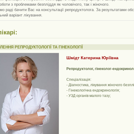
оботи з проблемами безпліддя як чоловічого, так і жіночого.
мо раді бачити Вас на консультації репродуктолога. За результатами о
ний варіант лікування.
ікарі:
ІЛЕННЯ РЕПРОДУКТОЛОГІЇ ТА ГІНЕКОЛОГІЇ
Шмідт Катерина Юріївна
Репродуктолог, гінеколог-ендокриноло
Спеціалізація:
- Діагностика, лікування жіночого без
- Гінекологічна ендокринологія;
- УЗД органів малого тазу;