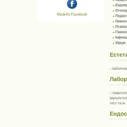
Ендок
Отолар
Medinfo Facebook
Педіат
Онколо
Психіа
Гінеко
Інфекц
Хірург
Естет
- лабіопла
Лабор
– гематолог
імуногісто
тест та ін.
Ендос