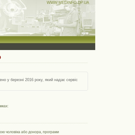
WWW.MEDINFO.DP.UA
р
о у березні 2016 року, який надає сервіс
мках:
рмою чоловіка або донора, програми