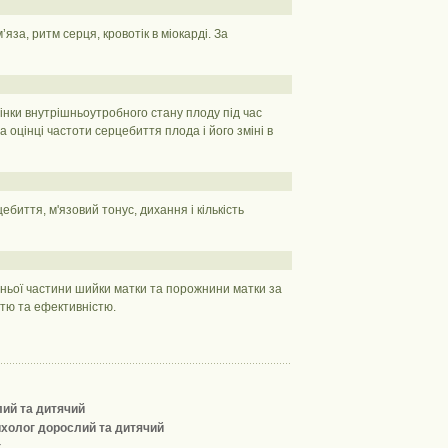
за, ритм серця, кровотік в міокарді. За
інки внутрішньоутробного стану плоду під час
 оцінці частоти серцебиття плода і його зміні в
ебиття, м'язовий тонус, дихання і кількість
ішньої частини шийки матки та порожнини матки за
стю та ефективністю.
лий та дитячий
ихолог дорослий та дитячий
г