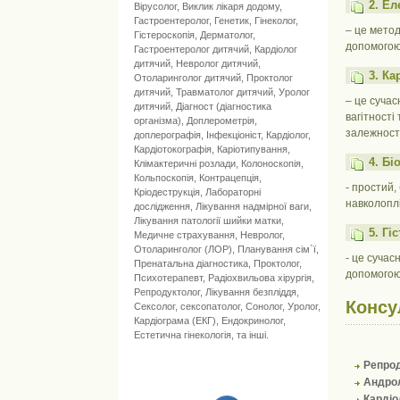
2. Ел
Вірусолог
,
Виклик лікаря додому
,
Гастроентеролог
,
Генетик
,
Гінеколог
,
– це метод
Гістероскопія
,
Дерматолог
,
допомогою 
Гастроентеролог дитячий
,
Кардіолог
дитячий
,
Невролог дитячий
,
3. Ка
Отоларинголог дитячий
,
Проктолог
дитячий
,
Травматолог дитячий
,
Уролог
– це сучас
дитячий
,
Діагност (діагностика
вагітності
організма)
,
Доплерометрія,
залежності
доплерографія
,
Інфекціоніст
,
Кардіолог
,
Кардіотокографія
,
Каріотипування
,
4. Бі
Клімактеричні розлади
,
Колоноскопія
,
Кольпоскопія
,
Контрацепція
,
- простий,
Кріодеструкція
,
Лабораторні
навколопл
дослідження
,
Лікування надмірної ваги
,
Лікування патології шийки матки
,
5. Гі
Медичне страхування
,
Невролог
,
Отоларинголог (ЛОР)
,
Планування сім`ї
,
- це сучас
Пренатальна діагностика
,
Проктолог
,
допомогою 
Психотерапевт
,
Радіохвильова хірургія
,
Репродуктолог
,
Лікування безпліддя
,
Консу
Сексолог, сексопатолог
,
Сонолог
,
Уролог
,
Кардіограма (ЕКГ)
,
Ендокринолог
,
Естетична гінекологія
, та інші.
Репро
Андрол
Кардіо