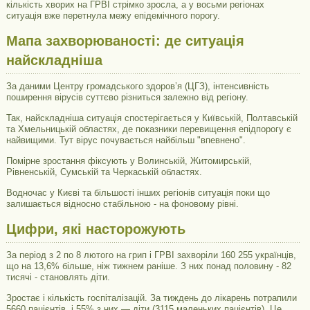
кількість хворих на ГРВІ стрімко зросла, а у восьми регіонах
ситуація вже перетнула межу епідемічного порогу.
Мапа захворюваності: де ситуація
найскладніша
За даними Центру громадського здоров’я (ЦГЗ), інтенсивність
поширення вірусів суттєво різниться залежно від регіону.
Так, найскладніша ситуація спостерігається у Київській, Полтавській
та Хмельницькій областях, де показники перевищення епідпорогу є
найвищими. Тут вірус почувається найбільш "впевнено".
Помірне зростання фіксують у Волинській, Житомирській,
Рівненській, Сумській та Черкаській областях.
Водночас у Києві та більшості інших регіонів ситуація поки що
залишається відносно стабільною - на фоновому рівні.
Цифри, які насторожують
За період з 2 по 8 лютого на грип і ГРВІ захворіли 160 255 українців,
що на 13,6% більше, ніж тижнем раніше. З них понад половину - 82
тисячі - становлять діти.
Зростає і кількість госпіталізацій. За тиждень до лікарень потрапили
5660 пацієнтів, і 55% з них — діти (3115 маленьких пацієнтів). Це