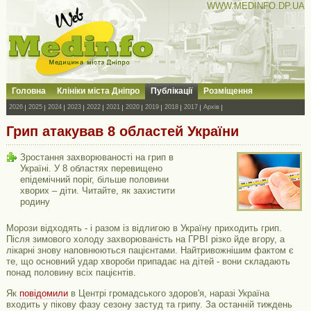
WWW.MEDINFO.DP.UA
Головна
Клініки міста Дніпро
Публікації
Розміщення
2026
2025
2024
2023
2022
2021
2020
2019
2018
2017
Архів
Грип атакував 8 областей України
Зростання захворюваності на грип в
Україні. У 8 областях перевищено
епідемічний поріг, більше половини
хворих – діти. Читайте, як захистити
родину
Морози відходять - і разом із відлигою в Україну приходить грип.
Після зимового холоду захворюваність на ГРВІ різко йде вгору, а
лікарні знову наповнюються пацієнтами. Найтривожнішим фактом є
те, що основний удар хвороби припадає на дітей - вони складають
понад половину всіх пацієнтів.
Як
повідомили
в Центрі громадського здоров'я, наразі Україна
входить у пікову фазу сезону застуд та грипу. За останній тиждень