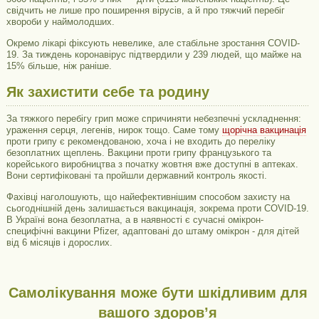
свідчить не лише про поширення вірусів, а й про тяжчий перебіг
хвороби у наймолодших.
Окремо лікарі фіксують невелике, але стабільне зростання COVID-
19. За тиждень коронавірус підтвердили у 239 людей, що майже на
15% більше, ніж раніше.
Як захистити себе та родину
За тяжкого перебігу грип може спричиняти небезпечні ускладнення:
ураження серця, легенів, нирок тощо. Саме тому
щорічна вакцинація
проти грипу є рекомендованою, хоча і не входить до переліку
безоплатних щеплень. Вакцини проти грипу французького та
корейського виробництва з початку жовтня вже доступні в аптеках.
Вони сертифіковані та пройшли державний контроль якості.
Фахівці наголошують, що найефективнішим способом захисту на
сьогоднішній день залишається вакцинація, зокрема проти COVID-19.
В Україні вона безоплатна, а в наявності є сучасні омікрон-
специфічні вакцини Pfizer, адаптовані до штаму омікрон - для дітей
від 6 місяців і дорослих.
Самолікування може бути шкідливим для
вашого здоров’я