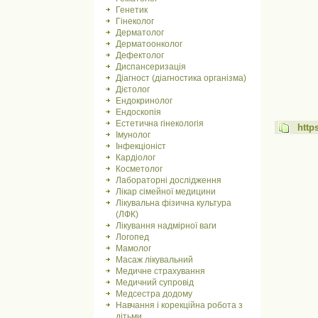
Генетик
Гінеколог
Дерматолог
Дерматоонколог
Дефектолог
Диспансеризація
Діагност (діагностика організма)
Дієтолог
Ендокринолог
Ендоскопія
Естетична гінекологія
http
Імунолог
Інфекціоніст
Кардіолог
Косметолог
Лабораторні дослідження
Лікар сімейної медицини
Лікувальна фізична культура
(ЛФК)
Лікування надмірної ваги
Логопед
Мамолог
Масаж лікувальний
Медичне страхування
Медичний супровід
Медсестра додому
Навчання і корекційна робота з
дітьми