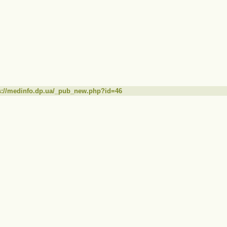
s://medinfo.dp.ua/_pub_new.php?id=46