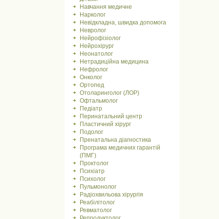
Навчання медичне
Нарколог
Невідкладна, швидка допомога
Невролог
Нейрофізіолог
Нейрохірург
Неонатолог
Нетрадиційна медицина
Нефролог
Онколог
Ортопед
Отоларинголог (ЛОР)
Офтальмолог
Педіатр
Перинатальний центр
Пластичний хірург
Подолог
Пренатальна діагностика
Програма медичних гарантій
(ПМГ)
Проктолог
Психіатр
Психолог
Пульмонолог
Радіохвильова хірургія
Реабілітолог
Ревматолог
Репродуктолог