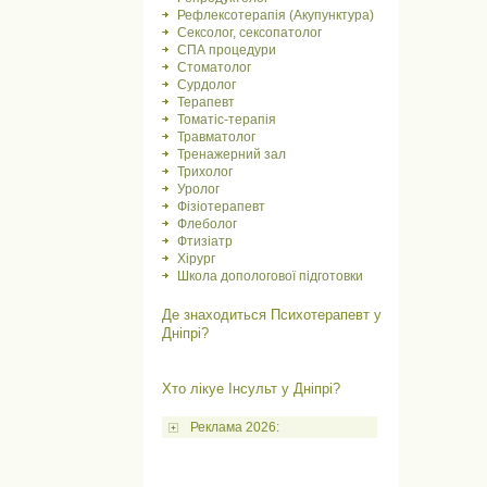
Рефлексотерапія (Акупунктура)
Сексолог, сексопатолог
СПА процедури
Стоматолог
Сурдолог
Терапевт
Томатіс-терапія
Травматолог
Тренажерний зал
Трихолог
Уролог
Фізіотерапевт
Флеболог
Фтизіатр
Хірург
Школа допологової підготовки
Де знаходиться Психотерапевт у
Дніпрі?
Хто лікуе Інсульт у Дніпрі?
Реклама 2026: