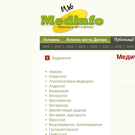
Головна
Клініки міста Дніпро
Публікації
2026
2025
2024
2023
2022
2021
2020
2019
Медич
Відділення
Акушер
Алерголог
Альтернативна медицина
Андролог
Вакцинація
Венеролог
Вертебролог
Ветеринар
Виклик лікаря додому
Витаміни, препарати
Вірусолог
Водолікування, грязелікування
Гастроентеролог
Гематолог