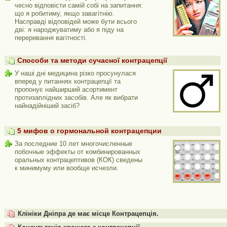
чесно відповісти самій собі на запитання:
що я робитиму, якщо завагітнію.
Насправді відповідей може бути всього
дві: я народжуватиму або я піду на
переривання вагітності.
Способи та методи сучасної контрацепції
У наші дні медицина різко просунулася
вперед у питаннях контрацепції та
пропонує найширший асортимент
протизаплідних засобів. Але як вибрати
найнадійніший засіб?
5 мифов о гормональной контрацепции
За последние 10 лет многочисленные
побочные эффекты от комбинированных
оральных контрацептивов (КОК) сведены
к минимуму или вообще исчезли.
Клініки Дніпра де має місце Контрацепція.