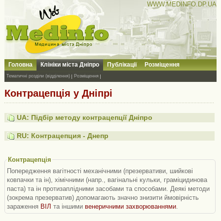
WWW.MEDINFO.DP.UA
Головна
Клініки міста Дніпро
Публікації
Розміщення
Тематичні розділи (відділення)
Розміщення
Контрацепція у Дніпрі
UA: Підбір методу контрацепції Дніпро
RU: Контрацепция - Днепр
Контрацепція
Попередження вагітності механічними (презервативи, шийкові
ковпачки та ін), хімічними (напр., вагінальні кульки, граміцидинова
паста) та ін протизаплідними засобами та способами. Деякі методи
(зокрема презерватив) допомагають значно знизити ймовірність
зараження
ВІЛ
та іншими
венеричними захворюваннями
.