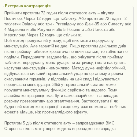
Екстрена контрацепція
Прийняти протягом 72 годин після статевого акту – пігулку
Постинор. Через 12 годин ще таблетку. Або протягом 72 годин - 2
таблетки Овідону або три - Ригевідону або Діані-35 або Силесту або
4 Марвелони або Регулони або 5 Новинета або Логеста або
Мерсилону. Через 12 годин ще стільки ж.
Цей метод придуманий у тому, щоб викликати передчасну
менструацію. Але гарантій не дає. Якщо протягом декількох днів
після прийому таблеток кровотеча не починається, то таблетки не
подіяли. Передбачити заздалегідь, що очікувати після прийому
таблеток: передчасну менструацію чи затримку, і коли наступить
наступна менструація - неможливо. Метод дуже нефізіологічний,
відбувається сильний гормональний удар по організму з різким
скасуванням гормонів, у відповідь на цей спад і відбувається
передчасна менструація. Збій у гормональній системі може
порушити менструальну функцію серйозно та надовго. Тому
аварійна контрацепція має бути саме аварійною - на випадок
розриву презервативу або зґвалтування. Застосовувати її як
буденний метод контрацепції в жодному разі не можна - побічних
ефектів більше, ніж протизаплідного ефекту.
Протягом 5 діб після статевого акту – запровадження ВМС.
Стороннє тіло в матці перешкоджає впровадженню зародка.