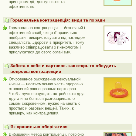
принципом дії, доступністю та
ефективністю.
Гормональна контрацепція: види та поради
Гормональна контрацепція — безпечний і
ефективний засіб, якщо її правильно
підібрати і використовувати під наглядом
спеціаліста. Здоров'я в пріоритеті, і тому
важливо співпрацювати з гінекологом і
прислухатися до свого організму.
Забота о себе и партнере: как открыто обсудить
вопросы контрацепции
Откровенное обсуждение сексуальной
жизни — неотъемлемая часть здоровых
отношений равноправных партнеров.
Чтобы лучше ощущать потребности друг
друга и не бояться разговаривать о
самом сокровенном, нужно начинать с
простых и базовых вещей. Таких, к
примеру, как контрацепция.
Як правильно оберігатися
Вибираючи метод контрацепції, потрібно