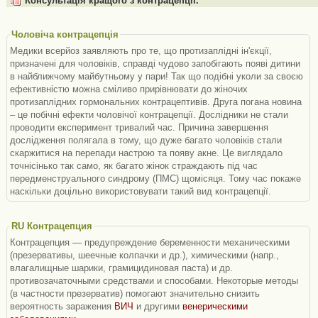
Консультація кращого з контрацепції.
Чоловіча контрацепція
Медики всерйоз заявляють про те, що протизаплідні ін'єкції,
призначені для чоловіків, справді чудово запобігають появі дитини
в найближчому майбутньому у пари! Так що подібні уколи за своєю
ефективністю можна сміливо прирівнювати до жіночих
протизаплідних гормональних контрацептивів. Друга погана новина
– це побічні ефекти чоловічої контрацепції. Дослідники не стали
проводити експеримент тривалий час. Причина завершення
дослідження полягала в тому, що дуже багато чоловіків стали
скаржитися на перепади настрою та появу акне. Це виглядало
точнісінько так само, як багато жінок страждають під час
передменструального синдрому (ПМС) щомісяця. Тому час покаже
наскільки доцільно використовувати такий вид контрацепції.
RU Контрацепция
Контрацепция — предупреждение беременности механическими
(презервативы, шеечные колпачки и др.), химическими (напр.,
влагалищные шарики, грамицидиновая паста) и др.
противозачаточными средствами и способами. Некоторые методы
(в частности презерватив) помогают значительно снизить
вероятность заражения
ВИЧ
и другими
венерическими