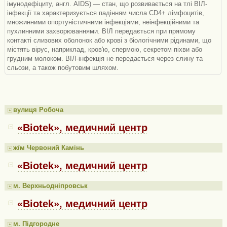
імунодефіциту, англ. AIDS) — стан, що розвивається на тлі ВІЛ-
інфекції та характеризується падінням числа CD4+ лімфоцитів,
множинними опортуністичними інфекціями, неінфекційними та
пухлинними захворюваннями. ВІЛ передається при прямому
контакті слизових оболонок або крові з біологічними рідинами, що
містять вірус, наприклад, кров'ю, спермою, секретом піхви або
грудним молоком. ВІЛ-інфекція не передається через слину та
сльози, а також побутовим шляхом.
вулиця Робоча
«Biotek», медичний центр
ж/м Червоний Камінь
«Biotek», медичний центр
м. Верхньодніпровськ
«Biotek», медичний центр
м. Підгородне