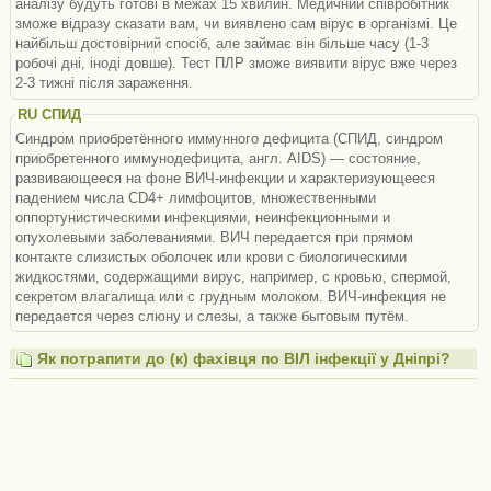
аналізу будуть готові в межах 15 хвилин. Медичний співробітник
зможе відразу сказати вам, чи виявлено сам вірус в організмі. Це
найбільш достовірний спосіб, але займає він більше часу (1-3
робочі дні, іноді довше). Тест ПЛР зможе виявити вірус вже через
2-3 тижні після зараження.
RU СПИД
Синдром приобретённого иммунного дефицита (СПИД, синдром
приобретенного иммунодефицита, англ. AIDS) — состояние,
развивающееся на фоне ВИЧ-инфекции и характеризующееся
падением числа CD4+ лимфоцитов, множественными
оппортунистическими инфекциями, неинфекционными и
опухолевыми заболеваниями. ВИЧ передается при прямом
контакте слизистых оболочек или крови с биологическими
жидкостями, содержащими вирус, например, с кровью, спермой,
секретом влагалища или с грудным молоком. ВИЧ-инфекция не
передается через слюну и слезы, а также бытовым путём.
Як потрапити до (к) фахівця по ВІЛ інфекції у Дніпрі?