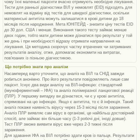
чому їхні маленькі пацієнти вчасно отримують необхідне лікування.
Тести для ранньої діагностики ВІЛ у немовлят (EID) підходять для
немовлят на відміну від тестів для швидкої діагностики, оскільки
материнські антитіла можуть залишатися в крові дитини до 18
місяців після народження. Мета ЮНІТЕЙД - знизити ціну тестів EID
до 30 дол. США і менше. Виконання такого тесту займає менше
двох годин, тобто мати дитини може дізнатися про результат у той
же день і при необхідності відразу отримати направлення на
лікування. Ця методика скорочує частку втрачених чи затриманих
результатів аналізу, отже, допомагає економити на витратах,
пов'язаних із пізньою діагностикою.
Що потрібно знати про аналізи
Насамперед варто уточнити, що аналіз на ВІЛ та СНІД завжди
робиться анонімно. Про його результати повідомляють лише сам
пацієнт. Існує два види аналізу на ВІЛ-інфекцію: стандартний
(імуноферментний – ІФА) та аналіз полімеразної ланцюгової реакції
(ПЛР). У першому випадку ви дізнаєтеся, чи є у крові антитіла,
спрямовані на цю інфекцію. Якщо є антитіла, то є й інфекція. Такий
аналіз покаже наявність вірусу через 15-3 місяці після зараження.
Аналіз ПЛР виявляє сам вірус в організмі, це найбільш достовірний
спосіб, але займає він більше часу (1-3 робочі дні, іноді довше).
Тест ПЛР зможе виявити вірус вже через 2-3 тижні після
зараження.
Для здавання ІФА на ВІЛ потрібно здати кров із пальця. Результати