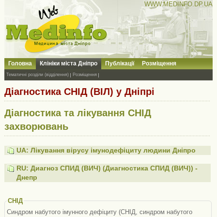
WWW.MEDINFO.DP.UA
Головна
Клініки міста Дніпро
Публікації
Розміщення
Тематичні розділи (відділення)
Розміщення
Діагностика СНІД (ВІЛ) у Дніпрі
Діагностика та лікування СНІД
захворювань
UA: Лікування вірусу імунодефіциту людини Дніпро
RU: Диагноз СПИД (ВИЧ) (Диагностика СПИД (ВИЧ)) -
Днепр
СНІД
Синдром набутого імунного дефіциту (СНІД, синдром набутого