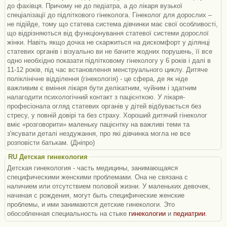
до фахівця. Причому не до педіатра, а до лікаря вузької
спеціалізації до підліткового гінеколога. Гінеколог для дорослих –
не підійде, тому що статева система дівчинки має свої особливості,
що відрізняються від функціонування статевої системи дорослої
жінки. Навіть якщо дочка не скаржиться на дискомфорт у ділянці
статевих органів і візуально ви не бачите жодних порушень, її все
одно необхідно показати підлітковому гінекологу у 6 років і далі в
11-12 років, під час встановлення менструального циклу. Дитяче
поліклінічне відділення (гінекологія) - це сфера, де як ніде
важливим є вміння лікаря бути делікатним, чуйним і здатним
налагодити психологічний контакт з пацієнткою. У лікаря-
професіонала огляд статевих органів у дітей відбувається без
стресу, у повній довірі та без страху. Хороший дитячий гінеколог
вміє «розговорити» маленьку пацієнтку на важливі теми та
з'ясувати деталі нездужання, про які дівчинка могла не все
розповісти батькам. (Дніпро)
RU Детская гинекология
Детская гинекология - часть медицины, занимающаяся
специфическими женскими проблемами. Она не связана с
наличием или отсутствием половой жизни. У маленьких девочек,
начиная с рождения, могут быть специфические женские
проблемы, и ими занимаются детские гинекологи. Это
обособленная специальность на стыке
гинекологии
и
педиатрии
.