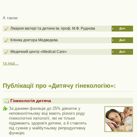
А також:
Лікарня матері та дитини ім. проф. М.Ф. Руднєва
Далі
Клініка доктора Медведева
Далі
Медичний центр «Medical Care»
Далі
та інші...
Публікації про «Дитячу гінекологію»:
Гінекологія дитяча
За даними фахівців до 25% дівчаток у
неповнолітньому віці мають різного роду
гінекологічні патології, які не тільки
підривають здоров'я дитини, а й ставлять
під сумнів у майбутньому репродуктивну
функцію.