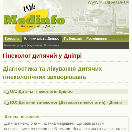
WWW.MEDINFO.DP.UA
Головна
Клініки міста Дніпро
Публікації
Розміщення
Тематичні розділи (відділення)
Розміщення
Гінеколог дитячий у Дніпрі
Діагностика та лікування дитячих
гінекологічних захворювань
UA: Дитяча гінекологія Дніпро
RU: Детский гинеколог (Детская гинекология) - Днепр
Дитяча гінекологія
Дитяча гінекологія – частина медицини, що займається
специфічними жіночими проблемами. Вона пов'язані з наявністю чи