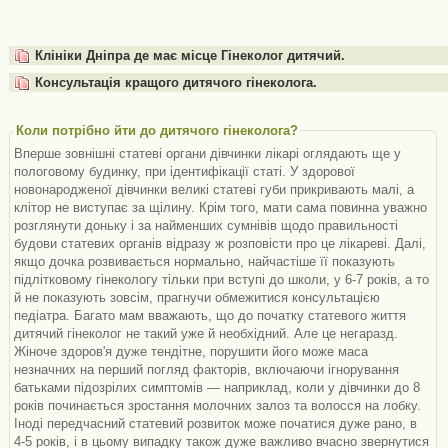
Клініки Дніпра де має місце Гінеколог дитячий.
Консультація кращого дитячого гінеколога.
Коли потрібно йти до дитячого гінеколога?
Вперше зовнішні статеві органи дівчинки лікарі оглядають ще у
пологовому будинку, при ідентифікації статі. У здорової
новонародженої дівчинки великі статеві губи прикривають малі, а
клітор не виступає за щілину. Крім того, мати сама повинна уважно
розглянути доньку і за найменших сумнівів щодо правильності
будови статевих органів відразу ж розповісти про це лікареві. Далі,
якщо дочка розвивається нормально, найчастіше її показують
підлітковому гінекологу тільки при вступі до школи, у 6-7 років, а то
й не показують зовсім, прагнучи обмежитися консультацією
педіатра. Багато мам вважають, що до початку статевого життя
дитячий гінеколог не такий уже й необхідний. Але це негаразд.
Жіноче здоров'я дуже тендітне, порушити його може маса
незначних на перший погляд факторів, включаючи ігнорування
батьками підозрілих симптомів — наприклад, коли у дівчинки до 8
років починається зростання молочних залоз та волосся на лобку.
Іноді передчасний статевий розвиток може початися дуже рано, в
4-5 років, і в цьому випадку також дуже важливо вчасно звернутися