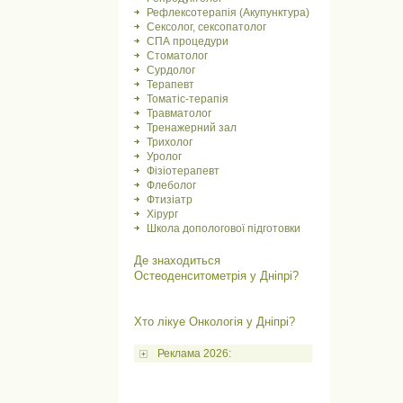
Рефлексотерапія (Акупунктура)
Сексолог, сексопатолог
СПА процедури
Стоматолог
Сурдолог
Терапевт
Томатіс-терапія
Травматолог
Тренажерний зал
Трихолог
Уролог
Фізіотерапевт
Флеболог
Фтизіатр
Хірург
Школа допологової підготовки
Де знаходиться
Остеоденситометрія у Дніпрі?
Хто лікуе Онкологія у Дніпрі?
Реклама 2026: