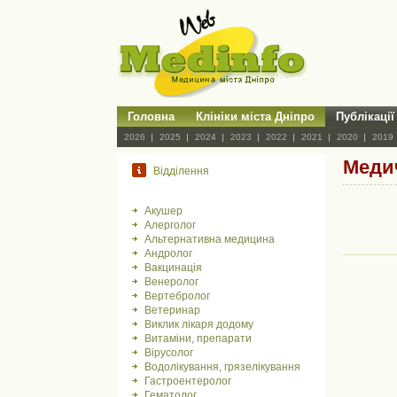
Головна
Клініки міста Дніпро
Публікації
2026
2025
2024
2023
2022
2021
2020
2019
Медич
Відділення
Акушер
Алерголог
Альтернативна медицина
Андролог
Вакцинація
Венеролог
Вертебролог
Ветеринар
Виклик лікаря додому
Витаміни, препарати
Вірусолог
Водолікування, грязелікування
Гастроентеролог
Гематолог