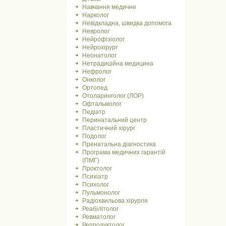
Навчання медичне
Нарколог
Невідкладна, швидка допомога
Невролог
Нейрофізіолог
Нейрохірург
Неонатолог
Нетрадиційна медицина
Нефролог
Онколог
Ортопед
Отоларинголог (ЛОР)
Офтальмолог
Педіатр
Перинатальний центр
Пластичний хірург
Подолог
Пренатальна діагностика
Програма медичних гарантій
(ПМГ)
Проктолог
Психіатр
Психолог
Пульмонолог
Радіохвильова хірургія
Реабілітолог
Ревматолог
Репродуктолог