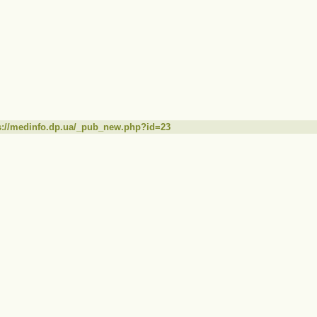
s://medinfo.dp.ua/_pub_new.php?id=23