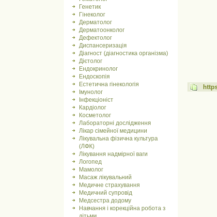
Генетик
Гінеколог
Дерматолог
Дерматоонколог
Дефектолог
Диспансеризація
Діагност (діагностика організма)
Дієтолог
Ендокринолог
Ендоскопія
Естетична гінекологія
http
Імунолог
Інфекціоніст
Кардіолог
Косметолог
Лабораторні дослідження
Лікар сімейної медицини
Лікувальна фізична культура
(ЛФК)
Лікування надмірної ваги
Логопед
Мамолог
Масаж лікувальний
Медичне страхування
Медичний супровід
Медсестра додому
Навчання і корекційна робота з
дітьми