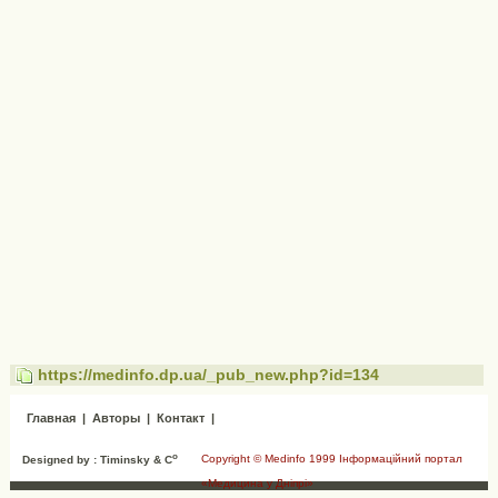
https://medinfo.dp.ua/_pub_new.php?id=134
Главная
|
Авторы
|
Контакт
|
o
Copyright © Medinfo 1999 Інформаційний портал
Designed by : Timinsky & C
«Медицина у Дніпрі»