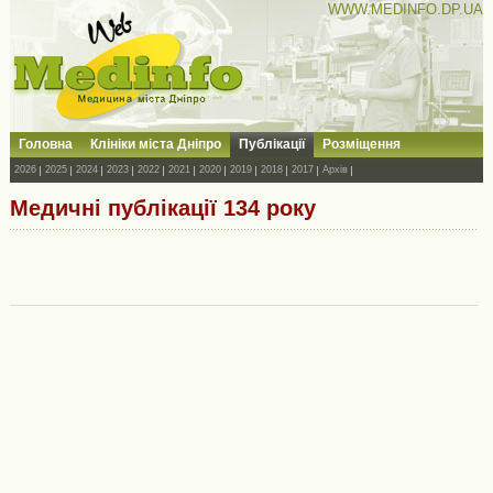
WWW.MEDINFO.DP.UA
Головна
Клініки міста Дніпро
Публікації
Розміщення
2026
2025
2024
2023
2022
2021
2020
2019
2018
2017
Архів
Медичні публікації 134 року