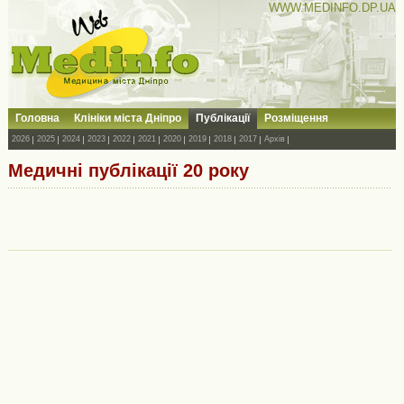
WWW.MEDINFO.DP.UA
Головна
Клініки міста Дніпро
Публікації
Розміщення
2026
2025
2024
2023
2022
2021
2020
2019
2018
2017
Архів
Медичні публікації 20 року