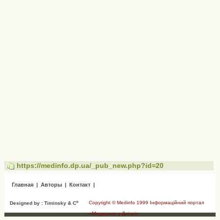
https://medinfo.dp.ua/_pub_new.php?id=20
Главная
|
Авторы
|
Контакт
|
o
Copyright © Medinfo 1999 Інформаційний портал
Designed by : Timinsky & C
«Медицина у Дніпрі»