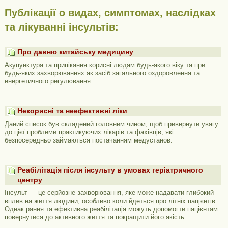
Публікації о видах, симптомах, наслідках
та лікуванні інсультів:
Про давню китайську медицину
Акупунктура та припікання корисні людям будь-якого віку та при
будь-яких захворюваннях як засіб загального оздоровлення та
енергетичного регулювання.
Некорисні та неефективні ліки
Даний список був складений головним чином, щоб привернути увагу
до цієї проблеми практикуючих лікарів та фахівців, які
безпосередньо займаються постачанням медустанов.
Реабілітація після інсульту в умовах геріатричного
центру
Інсульт — це серйозне захворювання, яке може надавати глибокий
вплив на життя людини, особливо коли йдеться про літніх пацієнтів.
Однак рання та ефективна реабілітація можуть допомогти пацієнтам
повернутися до активного життя та покращити його якість.