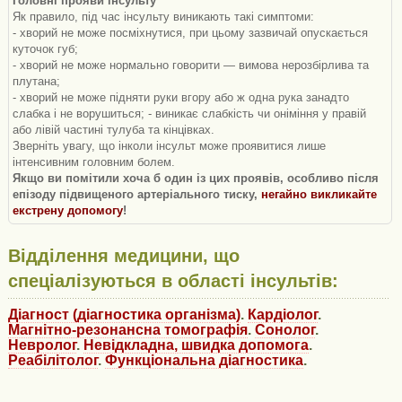
Головні прояви інсульту
Як правило, під час інсульту виникають такі симптоми:
- хворий не може посміхнутися, при цьому зазвичай опускається
куточок губ;
- хворий не може нормально говорити — вимова нерозбірлива та
плутана;
- хворий не може підняти руки вгору або ж одна рука занадто
слабка і не ворушиться; - виникає слабкість чи оніміння у правій
або лівій частині тулуба та кінцівках.
Зверніть увагу, що інколи інсульт може проявитися лише
інтенсивним головним болем.
Якщо ви помітили хоча б один із цих проявів, особливо після
епізоду підвищеного артеріального тиску,
негайно викликайте
екстрену допомогу
!
Відділення медицини, що
спеціалізуються в області інсультів:
Діагност (діагностика організма)
.
Кардіолог
.
Магнітно-резонансна томографія
.
Сонолог
.
Невролог
.
Невідкладна, швидка допомога
.
Реабілітолог
.
Функціональна діагностика
.