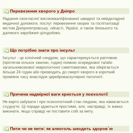
Перевезення хворого у Дніпро
Надання своєчасної висококваліфікованої швидкої та невідкладної
медичної допомоги, послуг перевезення хворих та госпіталізації
містом Дніпропетровську, області, Україні, а також близького та
далекого зарубіжжя цілодобово.
Що потрібно знати про інсульт
Інсульт - це клінічний синдром, що характеризується раптовою
(протягом кількох хвилин, годин) появою осередкової та/або
загальномозкової неврологічної симптоматики, яка зберігається
більше 24 годин або призводить до смерті хворого в короткий
проміжок часу внаслідок цереброваскулярної патології.
Причина надмірної ваги криється у психології
Не варто забувати і про психологічний стан людини, яка намагається
схуднути. Ці поради здаються простими, але, насправді, їх важко
виконати, якщо справді не поставити собі за мету.
Пити чи не пити: як алкоголь шкодить здоров`ю