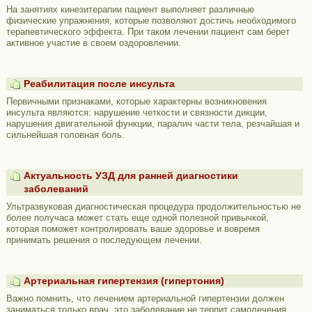
На занятиях кинезитерапии пациент выполняет различные
физические упражнения, которые позволяют достичь необходимого
терапевтического эффекта. При таком лечении пациент сам берет
активное участие в своем оздоровлении.
Реабилитация после инсульта
Первичными признаками, которые характерны возникновения
инсульта являются: нарушение четкости и связности дикции,
нарушения двигательной функции, паралич части тела, резчайшая и
сильнейшая головная боль.
Актуальность УЗД для ранней диагностики
заболеваний
Ультразвуковая диагностическая процедура продолжительностью не
более получаса может стать еще одной полезной привычкой,
которая поможет контролировать ваше здоровье и вовремя
принимать решения о последующем лечении.
Артериальная гипертензия (гипертония)
Важно помнить, что лечением артериальной гипертензии должен
заниматься только врач, это заболевание не терпит самолечения.