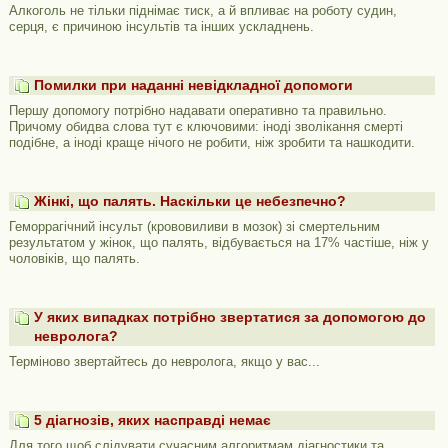
Алкоголь не тільки піднімає тиск, а й впливає на роботу судин,
серця, є причиною інсультів та інших ускладнень.
Помилки при наданні невідкладної допомоги
Першу допомогу потрібно надавати оперативно та правильно.
Причому обидва слова тут є ключовими: іноді зволікання смерті
подібне, а іноді краще нічого не робити, ніж зробити та нашкодити.
Жінкі, що палять. Наскільки це небезпечно?
Геморрагічний інсульт (крововиливи в мозок) зі смертельним
результатом у жінок, що палять, відбувається на 17% частіше, ніж у
чоловіків, що палять.
У яких випадках потрібно звертатися за допомогою до
невролога?
Терміново звертайтесь до невролога, якщо у вас...
5 діагнозів, яких насправді немає
Для того щоб слідувати сучасним алгоритмам діагностики та