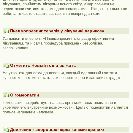
лікування, прийнятим лікарями всього світу, лікар повинен не
перестаючи вчитися та самовдосконалюватись. Якщо ж він цього не
робить, то часто ставить застарілі та невірні діагнози.
Пневмопресинг терапія у лікуванні варикозу
Усі пацієнти впевнені: «Пневмопресинг є справді ефективним
лікуванням, та й сама процедура приємна - безболісна,
заспокійлива».
Отметить Новый год и выжить
На утро, каждая секунда веселья, каждый сделанный глоток и
кусочек мяса может стать вам поперек горла и заставит страдать.
О гомеопатии
Гомеопатия воздействует на весь организм, восстанавливая и
укрепляя его внутренние возможности . Целью гомеопатии является
полное излечение человека.
Движение к здоровью через кинезитерапию