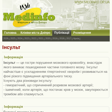
WWW.MEDINFO.DP.UA
Головна
Клініки міста Дніпро
Публікації
Розміщення
2026
2025
2024
2023
2022
2021
2020
2019
2018
2017
Архів
Інсульт
Інформація
Інсульт
— це гостре порушення мозкового кровообігу, внаслідок
якого виникає пошкодження частини головного мозку. Інсульт
найчастіше є ускладненням гіпертонічної хвороби і розвивається на
фоні різкого підвищення артеріального тиску.
Існують два різновиди інсульту:
- геморагічний, що спричинений розривом мозкової артерії;
- ішемічний, коли артерія, що постачає кров у мозок, закупорюється
тромбом або спазмується.
Інформація