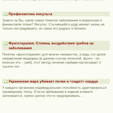
Профилактика инсульта
Знаете ли Вы, какое самое тяжелое заболевание в моральном и
финансовом плане? Инсульт. Случившийся удар меняет жизнь не
только пострадавшего, но также его родных и близких.
Фунготерапия. Степень воздействия грибов на
заболевания
Понятие «фунготерапия» для многих неизвестно, а ведь это целое
направление медицины (в данном случае японской, фунго - по-
японски это – гриб), этот метод лечения грибами насчитывает 2
тысячи лет.
Украинская жара убивает почки и «садит» сердце
У каждого организма индивидуальная способность адаптироваться
чрезмерному теплу. И если пребывание в жарком климате
затягивается, нужно срочно что-то предпринимать...