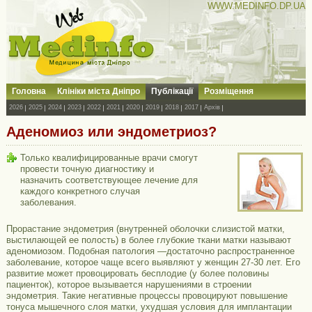
WWW.MEDINFO.DP.UA
Головна
Клініки міста Дніпро
Публікації
Розміщення
2026
2025
2024
2023
2022
2021
2020
2019
2018
2017
Архів
Аденомиоз или эндометриоз?
Только квалифицированные врачи смогут
провести точную диагностику и
назначить соответствующее лечение для
каждого конкретного случая
заболевания.
Прорастание эндометрия (внутренней оболочки слизистой матки,
выстилающей ее полость) в более глубокие ткани матки называют
аденомиозом. Подобная патология —достаточно распространенное
заболевание, которое чаще всего выявляют у женщин 27-30 лет. Его
развитие может провоцировать бесплодие (у более половины
пациенток), которое вызывается нарушениями в строении
эндометрия. Такие негативные процессы провоцируют повышение
тонуса мышечного слоя матки, ухудшая условия для имплантации