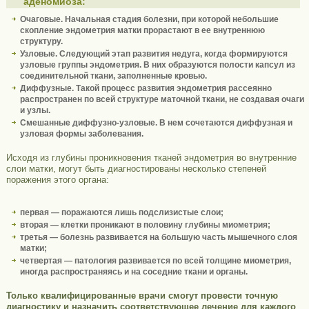
аденомиоза:
Очаговые. Начальная стадия болезни, при которой небольшие
скопление эндометрия матки прорастают в ее внутреннюю
структуру.
Узловые. Следующий этап развития недуга, когда формируются
узловые группы эндометрия. В них образуются полости капсул из
соединительной ткани, заполненные кровью.
Диффузные. Такой процесс развития эндометрия рассеянно
распространен по всей структуре маточной ткани, не создавая очаги
и узлы.
Смешанные диффузно-узловые. В нем сочетаются диффузная и
узловая формы заболевания.
Исходя из глубины проникновения тканей эндометрия во внутренние
слои матки, могут быть диагностированы несколько степеней
поражения этого органа:
первая — поражаются лишь подслизистые слои;
вторая — клетки проникают в половину глубины миометрия;
третья — болезнь развивается на большую часть мышечного слоя
матки;
четвертая — патология развивается по всей толщине миометрия,
иногда распространяясь и на соседние ткани и органы.
Только квалифицированные врачи смогут провести точную
диагностику и назначить соответствующее лечение для каждого