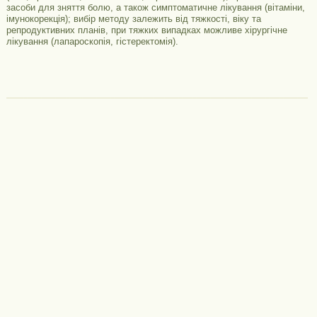
засоби для зняття болю, а також симптоматичне лікування (вітаміни,
імунокорекція); вибір методу залежить від тяжкості, віку та
репродуктивних планів, при тяжких випадках можливе хірургічне
лікування (лапароскопія, гістеректомія).