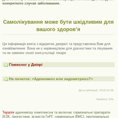
конкретного случая заболевания.
Самолікування може бути шкідливим для
вашого здоров’я
Ця інформація взята з відкритих джерел та представлена ​​Вам для
ознайомлення. Вона не є керівництвом для діагностики та лікування
та не замінює очної консультації лікаря.
Гінеколог у Дніпрі
На початок: «Аденомиоз или эндометриоз?»
Дата публікації: 2018.02.08
Statistics: 504
Терапія
аденоміозу комплексна та включає гормональні препарати
(КЗК, прогестини, агоністи ГнРГ, гормональні ВМС), протизапальні