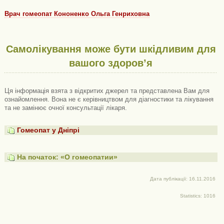
Врач гомеопат Кононенко Ольга Генриховна
Самолікування може бути шкідливим для
вашого здоров’я
Ця інформація взята з відкритих джерел та представлена ​​Вам для
ознайомлення. Вона не є керівництвом для діагностики та лікування
та не замінює очної консультації лікаря.
Гомеопат у Дніпрі
На початок: «О гомеопатии»
Дата публікації: 16.11.2016
Statistics: 1016