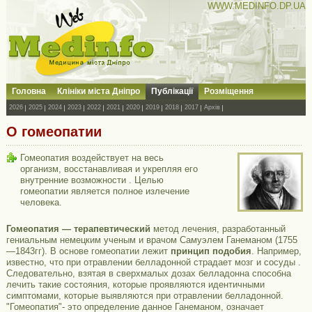
WWW.MEDINFO.DP.UA
Головна
Клініки міста Дніпро
Публікації
Розміщення
2026
2025
2024
2023
2022
2021
2020
2019
2018
2017
Архів
О гомеопатии
Гомеопатия воздействует на весь
организм, восстанавливая и укрепляя его
внутренние возможности . Целью
гомеопатии является полное излечение
человека.
Гомеопатия — терапевтический
метод лечения, разработанный
гениальным немецким ученым и врачом Самуэлем Ганеманом (1755
—1843гг). В основе гомеопатии лежит
принцип подобия
. Например,
известно, что при отравлении белладонной страдает мозг и сосуды .
Следовательно, взятая в сверхмалых дозах белладонна способна
лечить такие состояния, которые проявляются идентичными
симптомами, которые выявляются при отравлении белладонной.
"Гомеопатия"- это определение данное Ганеманом, означает