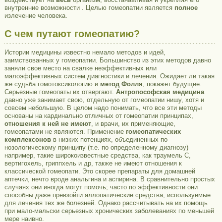
внутренние возможности . Целью гомеопатии является
полное
излечение человека.
С чем путают гомеопатию?
Истории медицины известно немало методов и идей,
заимствованных у гомеопатии. Большинство из этих методов давно
заняли свое место на свалке неэффективных или
малоэффективных систем диагностики и лечения. Ожидает ли такая
же судьба гомотоксикологию и
метод Фолля
, покажет будущее.
Серьезные гомеопаты их отвергают.
Антропософская медицина
давно уже занимает свою, отдельную от гомеопатии нишу, хотя и
совсем небольшую. В целом надо понимать, что все эти методы
основаны на кардинально отличных от гомеопатии принципах,
отношения к ней не имеют
, и врачи, их применяющие,
гомеопатами не являются. Применение
гомеопатических
комплексонов
в низких потенциях, объединенных по
нозологическому принципу (т.е. по определенному диагнозу)
например, такие широкоизвестные средства, как траумель С,
вертигохель, гриппхель и др, также не имеют отношения к
классической гомеопати. Это скорее препараты для домашней
аптечки, нечто вроде анальгина и аспирина. В сравнительно простых
случаях они иногда могут помочь; часто по эффективности они
способны даже превзойти аллопатические средства, используемые
для лечения тех же болезней. Однако рассчитывать на их помощь
при мало-мальски серьезных хронических заболеваниях по меньшей
мере наивно.