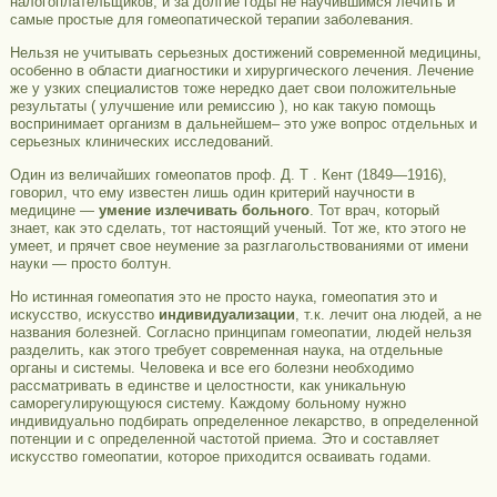
налогоплательщиков, и за долгие годы не научившимся лечить и
самые простые для гомеопатической терапии заболевания.
Нельзя не учитывать серьезных достижений современной медицины,
особенно в области диагностики и хирургического лечения. Лечение
же у узких специалистов тоже нередко дает свои положительные
результаты ( улучшение или ремиссию ), но как такую помощь
воспринимает организм в дальнейшем– это уже вопрос отдельных и
серьезных клинических исследований.
Один из величайших гомеопатов проф. Д. Т . Кент (1849—1916),
говорил, что ему известен лишь один критерий научности в
медицине —
умение излечивать больного
. Тот врач, который
знает, как это сделать, тот настоящий ученый. Тот же, кто этого не
умеет, и прячет свое неумение за разглагольствованиями от имени
науки — просто болтун.
Но истинная гомеопатия это не просто наука, гомеопатия это и
искусство, искусство
индивидуализации
, т.к. лечит она людей, а не
названия болезней. Согласно принципам гомеопатии, людей нельзя
разделить, как этого требует современная наука, на отдельные
органы и системы. Человека и все его болезни необходимо
рассматривать в единстве и целостности, как уникальную
саморегулирующуюся систему. Каждому больному нужно
индивидуально подбирать определенное лекарство, в определенной
потенции и с определенной частотой приема. Это и составляет
искусство гомеопатии, которое приходится осваивать годами.