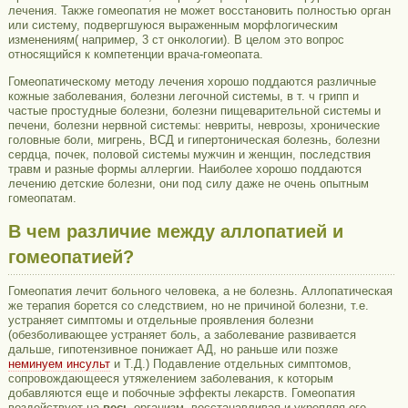
лечения. Также гомеопатия не может восстановить полностью орган
или систему, подвергшуюся выраженным морфлогическим
изменениям( например, 3 ст онкологии). В целом это вопрос
относящийся к компетенции врача-гомеопата.
Гомеопатическому методу лечения хорошо поддаются различные
кожные заболевания, болезни легочной системы, в т. ч грипп и
частые простудные болезни, болезни пищеварительной системы и
печени, болезни нервной системы: невриты, неврозы, хронические
головные боли, мигрень, ВСД и гипертоническая болезнь, болезни
сердца, почек, половой системы мужчин и женщин, последствия
травм и разные формы аллергии. Наиболее хорошо поддаются
лечению детские болезни, они под силу даже не очень опытным
гомеопатам.
В чем различие между аллопатией и
гомеопатией?
Гомеопатия лечит больного человека, а не болезнь. Аллопатическая
же терапия борется со следствием, но не причиной болезни, т.е.
устраняет симптомы и отдельные проявления болезни
(обезболивающее устраняет боль, а заболевание развивается
дальше, гипотензивное понижает АД, но раньше или позже
неминуем инсульт
и Т.Д.) Подавление отдельных симптомов,
сопровождающееся утяжелением заболевания, к которым
добавляются еще и побочные эффекты лекарств. Гомеопатия
воздействует на
весь
организм, восстанавливая и укрепляя его