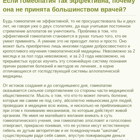
Если гомеопатия так эффективна, почему
она не принята большинством врачей?
Будь гомеопатия не эффективной, то не просуществовала бы и двух
лет, не говоря уже о двух столетиях, да еще учитывая постоянное
стремление аллопатов ее уничтожить. Проблема в том, что
эффективной гомеопатия становится в руках только того, кто ее
умеет применять. А умение это не приходит легко и просто. Оно
может быть приобретено лишь многими годами добросовестного и
кропотливого изучения гомеопатической медицины. Невозможно за 2
месяца и за пол года невозможно, и за 2-3 года невозможно, на
прерывистых курсах изучить эту сложнейшую систему познания
причин развития болезней и методов их лечения., в корне
отличающихся от господствующей системы аллопатической
медицины.
От истоков создания и до сегодняшнего дня, гомеопатии
оказывается сильное сопротивление со стороны части медицинской
общественности. Мысль о том, что кто-то может лечить болезни,
которые им самим не под силу, абсолютно невыносима для людей,
проведших в медицине всю жизнь, и нисколько не приблизившихся
при этом к пониманию механизмов, по которым действует живой
организм. Не имея ни малейшего желания вникать в суть
гомеопатического учения, они гомеопатию злословят и голословно
отвергают, прекрасно понимая, что ее успехи несут естественную
гибель их дутым авторитетам и их псевдонаучным "школам",
существующим ради себя самих, впустую пожирающим деньги