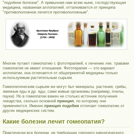
"подобное болезни". А привычная нам всем ныне, господствующая
медицина, названная аллопатией, отталкивается от принципа
"противоположное лечится противоположным".
Многие путают гомеопатию с фототерапией, к лечению лек. травами
гомеопатия не имеет отношения. Фитотерапия — это вариант
аллопатии, она отличается от общепринятой медицины только
используемым растительным сырьем.
Гомеопатическим сырьем же могут быт минералы, растения, грибы,
змеиные яды и др. яды, сами живые организмы (например, пчелы,
пауки). Но в гомеопатии важен не столько источник получения
лекарства, сколько основной
принцип
, по которому они
применяются. Именно
принцип подобия
отличает гомеопатию от
других медицинских систем.
Какие болезни лечит гомеопатия?
Практически все болезни, не требующих срочного хирургического