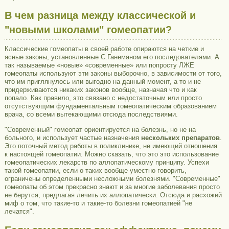
В чем разница между классической и
"новыми школами" гомеопатии?
Классические гомеопаты в своей работе опираются на четкие и
ясные законы, установленные С.Ганеманом его последователями. А
так называемые «новые» «современные» или попросту ЛЖЕ
гомеопаты используют эти законы выборочно, в зависимости от того,
что им приглянулось или выгодно на данный момент, а то и не
придерживаются никаких законов вообще, назначая что и как
попало. Как правило, это связано с недостаточным или просто
отсутствующим фундаментальным гомеопатическим образованием
врача, со всеми вытекающими отсюда последствиями.
"Современный" гомеопат ориентируется на болезнь, но не на
больного, и использует частые назначения
нескольких препаратов
.
Это поточный метод работы в поликлинике, не имеющий отношения
к настоящей гомеопатии. Можно сказать, что это это использование
гомеопатических лекарств по аллопатическому принципу. Успехи
такой гомеопатии, если о таких вообще уместно говорить,
ограничены определенными несложными болезнями. "Современные"
гомеопаты об этом прекрасно знают и за многие заболевания просто
не берутся, предлагая лечить их аллопатически. Отсюда и расхожий
миф о том, что такие-то и такие-то болезни гомеопатией "не
лечатся".