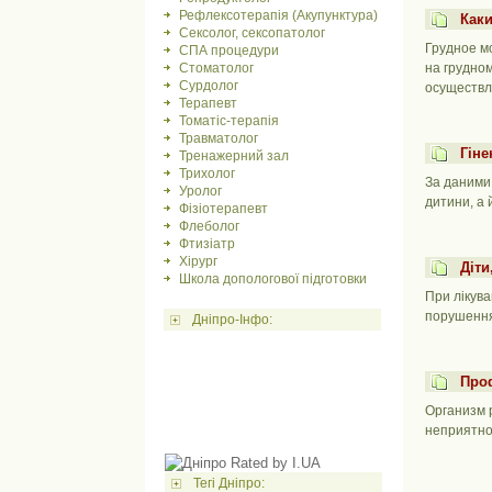
Рефлексотерапія (Акупунктура)
Как
Сексолог, сексопатолог
Грудное м
СПА процедури
на грудно
Стоматолог
Сурдолог
осуществл
Терапевт
Томатіс-терапія
Травматолог
Гіне
Тренажерний зал
Трихолог
За даними 
Уролог
дитини, а 
Фізіотерапевт
Флеболог
Фтизіатр
Хірург
Діти
Школа допологової підготовки
При лікув
порушенн
Дніпро-Інфо:
Про
Организм 
неприятно
Тегі Дніпро: