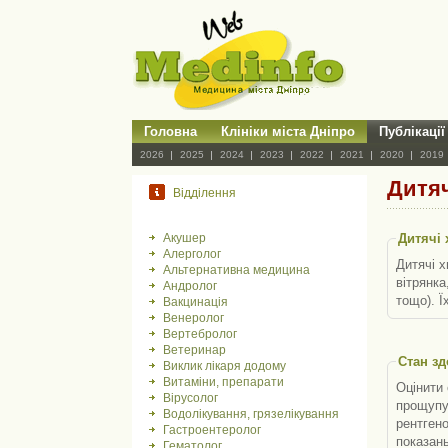
Головна
Клініки міста Дніпро
Публікації
2026
2025
2024
2023
2022
2021
2020
2019
Дитя
Відділення
Акушер
Дитячі
Алерголог
Дитячі х
Альтернативна медицина
вітрянка
Андролог
тощо). Ї
Вакцинація
Венеролог
Вертебролог
Ветеринар
Стан зд
Виклик лікаря додому
Витаміни, препарати
Оцінити 
Вірусолог
прощупув
Водолікування, грязелікування
рентгено
Гастроентеролог
показань. Результати будь-яких обстежень лікар розшифровує та зіставляє зі скаргами. Наприклад, пі
Гематолог