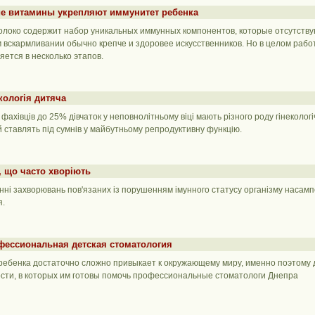
ие витамины укрепляют иммунитет ребенка
олоко содержит набор уникальных иммунных компонентов, которые отсутств
м вскармливании обычно крепче и здоровее искусственников. Но в целом ра
яется в несколько этапов.
кологія дитяча
фахівців до 25% дівчаток у неповнолітньому віці мають різного роду гінекологічн
й ставлять під сумнів у майбутньому репродуктивну функцію.
, що часто хворіють
анні захворювань пов'язаних із порушенням імунного статусу організму насам
я.
фессиональная детская стоматология
ребенка достаточно сложно привыкает к окружающему миру, именно поэтому 
сти, в которых им готовы помочь профессиональные стоматологи Днепра