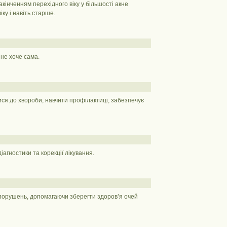
кінченням перехідного віку у більшості акне
ку і навіть старше.
не хоче сама.
ися до хвороби, навчити профілактиці, забезпечує
агностики та корекції лікування.
 порушень, допомагаючи зберегти здоров’я очей