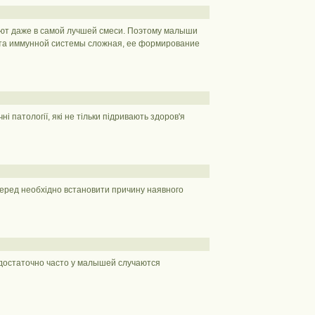
уют даже в самой лучшей смеси. Поэтому малыши
бота иммунной системы сложная, ее формирование
і патології, які не тільки підривають здоров'я
перед необхідно встановити причину наявного
достаточно часто у малышей случаются