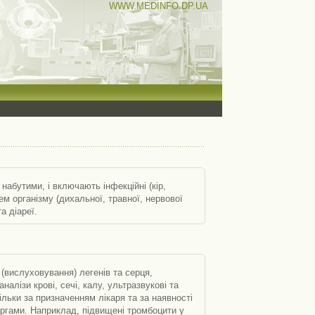
WWW.MEDINFO.DP.UA
абутими, і включають інфекційні (кір,
тем організму (дихальної, травної, нервової
а діареї.
 (вислуховування) легенів та серця,
алізи крові, сечі, калу, ультразвукові та
ільки за призначенням лікаря та за наявності