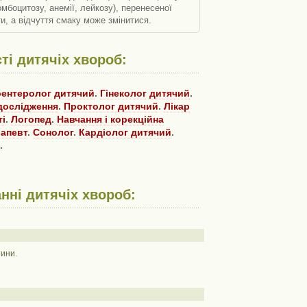
мбоцитозу, анемії, лейкозу), перенесеної
ти, а відчуття смаку може змінитися.
ті дитячіх хвороб:
оентеролог дитячий
.
Гінеколог дитячий
.
дослідження
.
Проктолог дитячий
.
Лікар
ті
.
Логопед
.
Навчання і корекційна
апевт
.
Сонолог
.
Кардіолог дитячий
.
.
анні дитячіх хвороб:
тини.