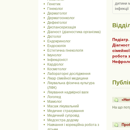
дитини м
Генетик
інфекції
Гінеколог
Дерматолог
Дерматоонколог
Дефектолог
Відді
Диспансеризація
Діагност (діагностика організма)
Дієтолог
Педіатр
Ендокринолог
Діагност
Ендоскопія
сімейно
Естетична гінекологія
Імунолог
робота з
Інфекціоніст
Нефроло
Кардіолог
Косметолог
Лабораторні дослідження
Лікар сімейної медицини
Публі
Лікувальна фізична культура
(ЛФК)
Лікування надмірної ваги
Логопед
«Неп
Мамолог
Масаж лікувальний
На що пот
Медичне страхування
Медичний супровід
Медсестра додому
Про
Навчання і корекційна робота з
дітьми