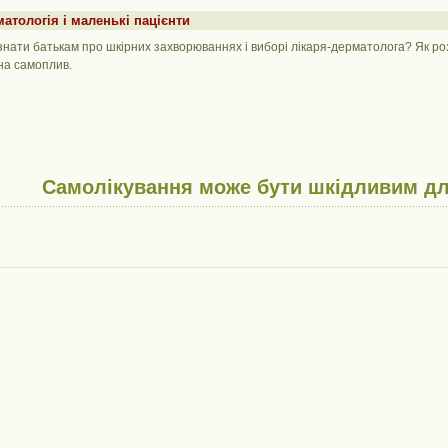
атологія і маленькі пацієнти
знати батькам про шкірних захворюваннях і виборі лікаря-дерматолога? Як ро
на самоплив.
Самолікування може бути шкідливим дл