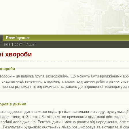
Розміщення
2018
2017
Архів
чі хвороби
 хвороби
вороби – це широка група захворювань, що можуть бути вродженими або н
, скарлатина), генетичні, алергічні, а також порушення роботи різних сис
х прояви різноманітні від висипань та кашлю до підвищеної температури т
оров'я дитини
стан здоров'я дитини може педіатр після загального огляду, аускультації
ання живота. За потреби лікар може призначити додаткові обстеження: ан
логічні дослідження. Рентген дитині можна робити від народження, але т
двищені тромбоцити у