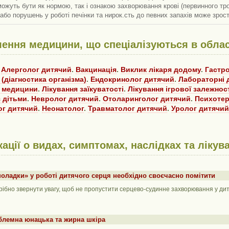
ожуть бути як нормою, так і ознакою захворювання крові (первинного тро
 або порушень у роботі печінки та нирок.сть до певних запахів може зрос
лення медицини, що спеціалізуються в облас
.
Алерголог дитячий
.
Вакцинація
.
Виклик лікаря додому
.
Гастр
 (діагностика організма)
.
Ендокринолог дитячий
.
Лабораторні 
ї медицини
.
Лікування заїкуватості
.
Лікування ігрової залежнос
 дітьми
.
Невролог дитячий
.
Отоларинголог дитячий
.
Психотер
г дитячий
.
Неонатолог
.
Травматолог дитячий
.
Уролог дитячий
кації о видах, симптомах, наслідках та лікув
оладки» у роботі дитячого серця необхідно своєчасно помітити
рібно звернути увагу, щоб не пропустити серцево-судинне захворювання у ди
блемна юнацька та жирна шкіра