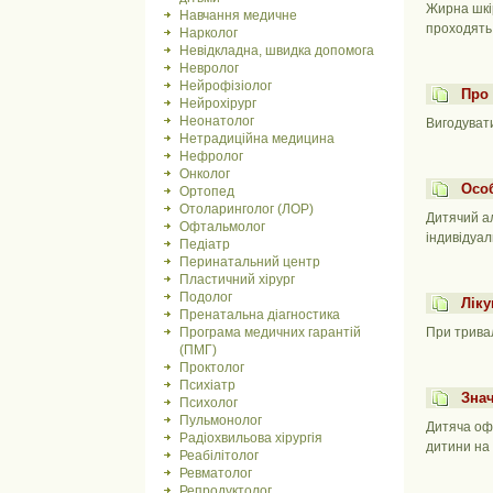
Жирна шкір
Навчання медичне
проходять 
Нарколог
Невідкладна, швидка допомога
Невролог
Нейрофізіолог
Про 
Нейрохірург
Неонатолог
Вигодувати
Нетрадиційна медицина
Нефролог
Онколог
Особ
Ортопед
Отоларинголог (ЛОР)
Дитячий ал
Офтальмолог
індивідуал
Педіатр
Перинатальний центр
Пластичний хірург
Подолог
Ліку
Пренатальна діагностика
При тривал
Програма медичних гарантій
(ПМГ)
Проктолог
Психіатр
Знач
Психолог
Пульмонолог
Дитяча офт
Радіохвильова хірургія
дитини на 
Реабілітолог
Ревматолог
Репродуктолог