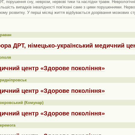
УГ, порушення сну, неврози, нервові тики та наслідки травм. Неврологіч
ільшість випадків інвалідності пов'язані саме з цими порушеннями. Нер
ому розвитку. У перші місяці життя відбувається дозрівання мозкових ст
араван
ора ДРТ, німецько-український медичний це
ополя
ичний центр «Здорове покоління»
Придніпровськ
ичний центр «Здорове покоління»
окровський (Комунар)
ичний центр «Здорове покоління»
еремога