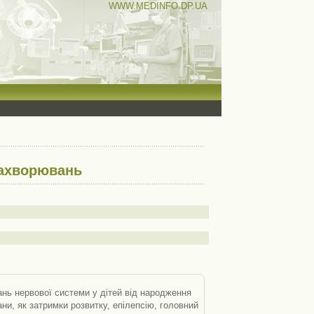
WWW.MEDINFO.DP.UA
захворювань
ань нервової системи у дітей від народження
тани, як затримки розвитку, епілепсію, головний