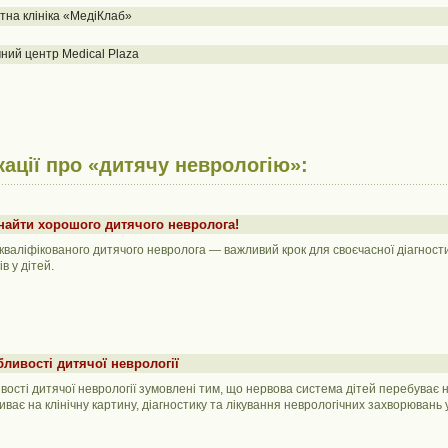
тна клініка «МедіКлаб»
ний центр Medical Plaza
кації про «дитячу неврологію»:
найти хорошого дитячого невролога!
кваліфікованого дитячого невролога — важливий крок для своєчасної діагност
в у дітей.
ливості дитячої неврології
вості дитячої неврології зумовлені тим, що нервова система дітей перебуває на
ває на клінічну картину, діагностику та лікування неврологічних захворювань у ц