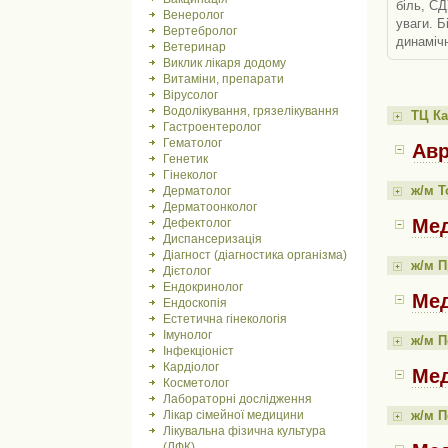
біль, СД
Венеролог
уваги. Б
Вертебролог
динамічн
Ветеринар
Виклик лікаря додому
Витаміни, препарати
Вірусолог
Водолікування, грязелікування
ТЦ К
Гастроентеролог
Гематолог
Авр
Генетик
Гінеколог
ж/м Т
Дерматолог
Дерматоонколог
Мед
Дефектолог
Диспансеризація
Діагност (діагностика організма)
ж/м 
Дієтолог
Ендокринолог
Мед
Ендоскопія
Естетична гінекологія
Імунолог
ж/м П
Інфекціоніст
Кардіолог
Мед
Косметолог
Лабораторні дослідження
ж/м П
Лікар сімейної медицини
Лікувальна фізична культура
(ЛФК)