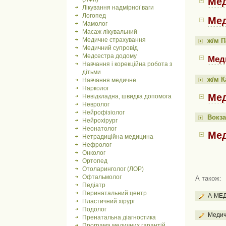
Мед
Лікування надмірної ваги
Логопед
Мед
Мамолог
Масаж лікувальний
Медичне страхування
ж/м П
Медичний супровід
Медсестра додому
Меди
Навчання і корекційна робота з
дітьми
ж/м К
Навчання медичне
Нарколог
Мед
Невідкладна, швидка допомога
Невролог
Нейрофізіолог
Вокза
Нейрохірург
Неонатолог
Мед
Нетрадиційна медицина
Нефролог
Онколог
Ортопед
Отоларинголог (ЛОР)
Офтальмолог
А також:
Педіатр
Перинатальний центр
А-МЕД
Пластичний хірург
Подолог
Медич
Пренатальна діагностика
Програма медичних гарантій