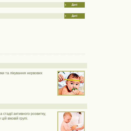
Далі
Далі
ики та лікування нервових
 стадії активного розвитку,
ій віковій групі.