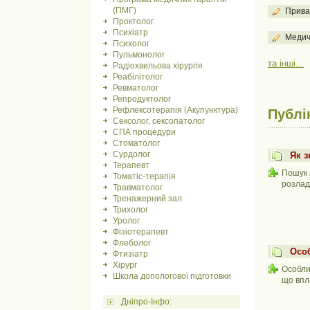
(ПМГ)
Прива
Проктолог
Психіатр
Медич
Психолог
Пульмонолог
та інші...
Радіохвильова хірургія
Реабілітолог
Ревматолог
Репродуктолог
Рефлексотерапія (Акупунктура)
Публі
Сексолог, сексопатолог
СПА процедури
Стоматолог
Сурдолог
Як з
Терапевт
Пошук 
Томатіс-терапія
розладі
Травматолог
Тренажерний зал
Трихолог
Уролог
Фізіотерапевт
Флеболог
Особ
Фтизіатр
Хірург
Особли
Школа допологової підготовки
що впли
Дніпро-Інфо: