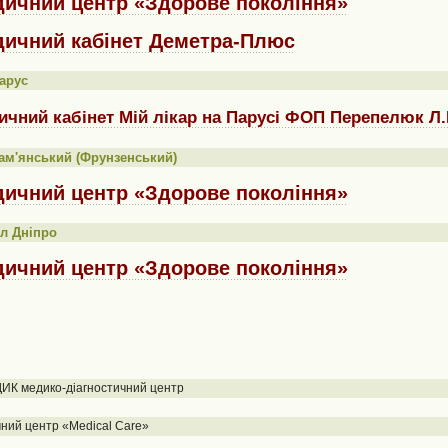
ичний центр «Здорове покоління»
ичний кабінет Деметра-Плюс
арус
чний кабінет Мій лікар на Парусі ФОП Перепелюк Л.
ам'янський (Фрунзенський)
ичний центр «Здорове покоління»
л Дніпро
ичний центр «Здорове покоління»
ИК медико-діагностичний центр
ний центр «Medical Care»