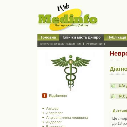
Головна
Клініки міста Дніпро
Публікації
Тематичні розділи (відділення)
Розміщення
Невро
Діагн
UA: 
Відділення
RU: 
Акушер
Дитячи
Алерголог
Альтернативна медицина
Це лікар
Андролог
до 18 ро
Вакцинація