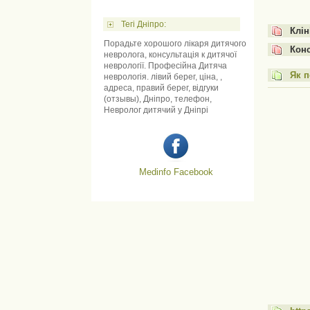
Тегі Дніпро:
Клін
Порадьте хорошого лікаря дитячого
Конс
невролога, консультація к дитячої
неврології. Професійна Дитяча
Як п
неврологія. лівий берег, ціна, ,
адреса, правий берег, відгуки
(отзывы), Дніпро, телефон,
Невролог дитячий у Дніпрі
Medinfo Facebook