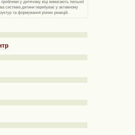
ні проблеми у дитячому віці вимагають пильної
вова система дитини перебуває у активному
руктур та формування різних реакцій.
нтр