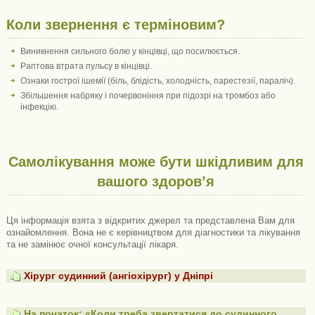
Коли звернення є терміновим?
Виникнення сильного болю у кінцівці, що посилюється.
Раптова втрата пульсу в кінцівці.
Ознаки гострої ішемії (біль, блідість, холодність, парестезії, параліч).
Збільшення набряку і почервоніння при підозрі на тромбоз або
інфекцію.
Самолікування може бути шкідливим для
вашого здоров’я
Ця інформація взята з відкритих джерел та представлена ​​Вам для
ознайомлення. Вона не є керівництвом для діагностики та лікування
та не замінює очної консультації лікаря.
Хірург судинний (ангіохірург) у Дніпрі
На початок: «Коли треба звертатися до судинного