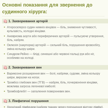
Основні показання для звернення до
судинного хірурга:
1. Захворювання артерій
Атеросклероз судин нижніх кінцівок — біль, зниження чутливості,
кульгавість, холодні кінцівки.
Аневризма аорти або периферичних артерій — пульсуюче утворення,
біль, набряк.
Оклюзія (закупорка) артерій — сильний біль, порушення кровообігу,
зміна кольору шкіри.
Синдром Рейно — бліді, синюшні або червоні пальці рук або ніг,
особливо на холоді.
2. Захворювання вен
Варикозне розширення вен — болі, набряки, судоми, зміна кольору
шкіри, виразки на ногах.
Тромбоз глибоких вен (ТГВ) — набряк, біль, почервоніння кінцівки,
можлива загроза легеневої емболії.
Тромбофлебіт — запалення поверхневих вен.
3. Лімфатичні порушення
Хронічний лімфедем (набряк тканин через порушення відтоку лімфи).