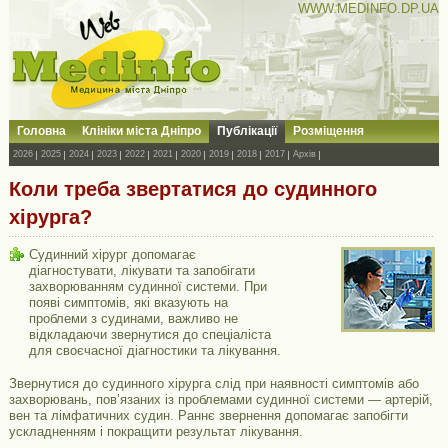
WWW.MEDINFO.DP.UA
Головна
Клініки міста Дніпро
Публікації
Розміщення
2026
2025
2024
2023
2022
2021
2020
2019
2018
2017
Архів
Коли треба звертатися до судинного
хірурга?
Судинний хірург допомагає
діагностувати, лікувати та запобігати
захворюванням судинної системи. При
появі симптомів, які вказують на
проблеми з судинами, важливо не
відкладаючи звернутися до спеціаліста
для своєчасної діагностики та лікування.
Звернутися до судинного хірурга слід при наявності симптомів або
захворювань, пов’язаних із проблемами судинної системи — артерій,
вен та лімфатичних судин. Раннє звернення допомагає запобігти
ускладненням і покращити результат лікування.