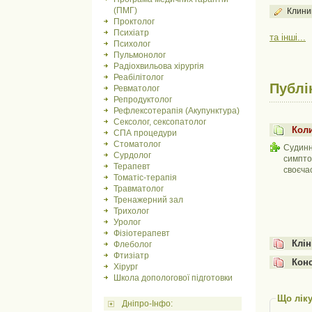
(ПМГ)
Клини
Проктолог
Психіатр
та інші...
Психолог
Пульмонолог
Радіохвильова хірургія
Реабілітолог
Публі
Ревматолог
Репродуктолог
Рефлексотерапія (Акупунктура)
Сексолог, сексопатолог
Коли
СПА процедури
Стоматолог
Судинн
Сурдолог
симпто
Терапевт
своєчас
Томатіс-терапія
Травматолог
Тренажерний зал
Трихолог
Уролог
Фізіотерапевт
Клін
Флеболог
Фтизіатр
Конс
Хірург
Школа допологової підготовки
Що ліку
Дніпро-Інфо: