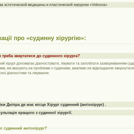
ка эстетической медицины и пластической хирургии «Vidnova»
кації про «судинну хірургію»:
 треба звертатися до судинного хірурга?
ий хірург допомагає діагностувати, лікувати та запобігати захворюванням суд
мів, які вказують на проблеми з судинами, важливо не відкладаючи звернутися
ної діагностики та лікування.
іки Дніпра де має місце Хірург судинний (ангіохірург) .
ультація кращого з судинної хірургії.
є судинний ангіохірург?