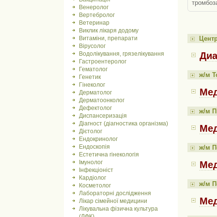
тромбоза
Венеролог
Вертебролог
Ветеринар
Виклик лікаря додому
Цент
Витаміни, препарати
Вірусолог
Диа
Водолікування, грязелікування
Гастроентеролог
Гематолог
ж/м Т
Генетик
Гінеколог
Мед
Дерматолог
Дерматоонколог
Дефектолог
ж/м 
Диспансеризація
Діагност (діагностика організма)
Мед
Дієтолог
Ендокринолог
Ендоскопія
ж/м П
Естетична гінекологія
Імунолог
Мед
Інфекціоніст
Кардіолог
ж/м П
Косметолог
Лабораторні дослідження
Мед
Лікар сімейної медицини
Лікувальна фізична культура
(ЛФК)