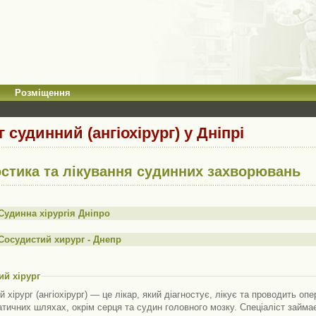
Розміщення
г судинний (ангіохірург) у Дніпрі
остика та лікування судинних захворювань
Судинна хірургія Дніпро
Сосудистий хирург - Днепр
й хірург
 хірург (ангіохірург) — це лікар, який діагностує, лікує та проводить опе
тичних шляхах, окрім серця та судин головного мозку. Спеціаліст займа