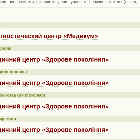
ми, аневризмами, використовуючи сучасні мініінвазивні методи (лазер, с
р
гностический центр «Медикум»
ополя
ичний центр «Здорове покоління»
Придніпровськ
ичний центр «Здорове покоління»
окровський (Комунар)
ичний центр «Здорове покоління»
еремога
ичний центр «Здорове покоління»