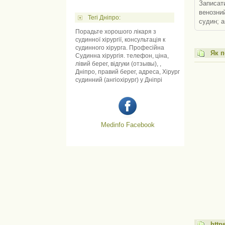
Записатися
венозний тромбоз; атеросклероз; трофічні виразки; діа
Тегі Дніпро:
Порадьте хорошого лікаря з
судинної хірургії, консультація к
судинного хірурга. Професійна
Як п
Судинна хірургія. телефон, ціна,
лівий берег, відгуки (отзывы), ,
Дніпро, правий берег, адреса, Хірург
судинний (ангіохірург) у Дніпрі
Medinfo Facebook
http