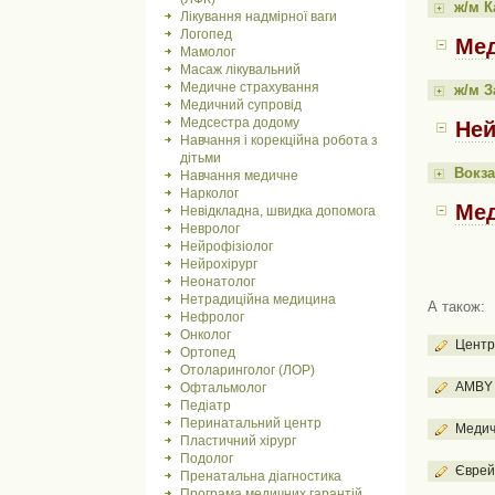
ж/м К
Лікування надмірної ваги
Логопед
Мед
Мамолог
Масаж лікувальний
Медичне страхування
ж/м З
Медичний супровід
Медсестра додому
Ней
Навчання і корекційна робота з
дітьми
Вокза
Навчання медичне
Нарколог
Мед
Невідкладна, швидка допомога
Невролог
Нейрофізіолог
Нейрохірург
Неонатолог
Нетрадиційна медицина
А також:
Нефролог
Онколог
Центр
Ортопед
Отоларинголог (ЛОР)
AMBY 
Офтальмолог
Педіатр
Перинатальний центр
Медич
Пластичний хірург
Подолог
Єврей
Пренатальна діагностика
Програма медичних гарантій