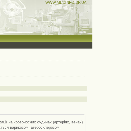
WWW.MEDINFO.DP.UA
рації на кровоносних судинах (артеріях, венах)
ється варикозом, атеросклерозом,