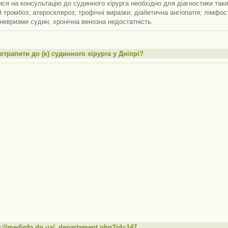
 на консультацію до судинного хірурга необхідно для діагностики таких захворювань: варик
бетична ангіопатія; лімфостаз; аортоартеріїт; розширення капілярних
судин; аневризми судин; хронічна венозна недостатність.
отрапити до (к) судинного хірурга у Дніпрі?
s://medinfo.dp.ua/_departament.php?id=147