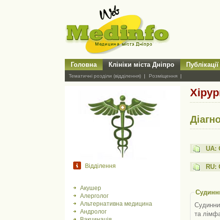
Головна
Клініки міста Дніпро
Публікації
Тематичні розділи (відділення)
Розміщення
Хірур
Діагн
UA: 
Відділення
RU: 
Акушер
Судинни
Алерголог
Альтернативна медицина
Судинний
Андролог
та лімфа
Вакцинація