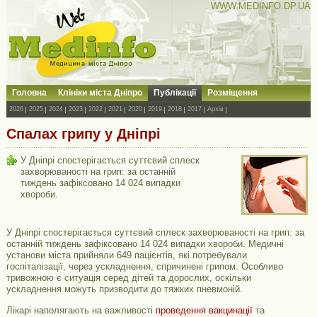
WWW.MEDINFO.DP.UA
Головна
Клініки міста Дніпро
Публікації
Розміщення
2026
2025
2024
2023
2022
2021
2020
2019
2018
2017
Архів
Спалах грипу у Дніпрі
У Дніпрі спостерігається суттєвий сплеск
захворюваності на грип: за останній
тиждень зафіксовано 14 024 випадки
хвороби.
У Дніпрі спостерігається суттєвий сплеск захворюваності на грип: за
останній тиждень зафіксовано 14 024 випадки хвороби. Медичні
установи міста прийняли 649 пацієнтів, які потребували
госпіталізації, через ускладнення, спричинені грипом. Особливо
тривожною є ситуація серед дітей та дорослих, оскільки
ускладнення можуть призводити до тяжких пневмоній.
Лікарі наполягають на важливості
проведення вакцинації
та