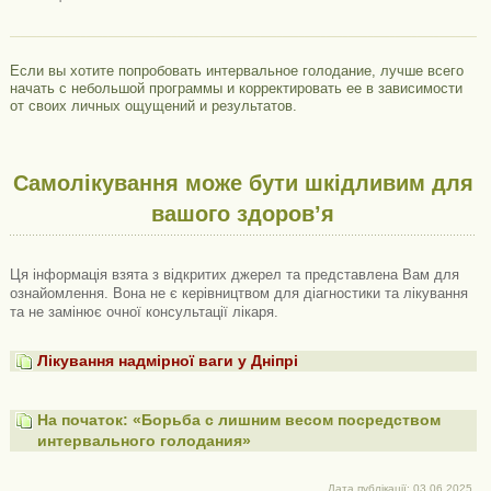
Если вы хотите попробовать интервальное голодание, лучше всего
начать с небольшой программы и корректировать ее в зависимости
от своих личных ощущений и результатов.
Самолікування може бути шкідливим для
вашого здоров’я
Ця інформація взята з відкритих джерел та представлена ​​Вам для
ознайомлення. Вона не є керівництвом для діагностики та лікування
та не замінює очної консультації лікаря.
Лікування надмірної ваги у Дніпрі
На початок: «Борьба с лишним весом посредством
интервального голодания»
Дата публікації: 03.06.2025