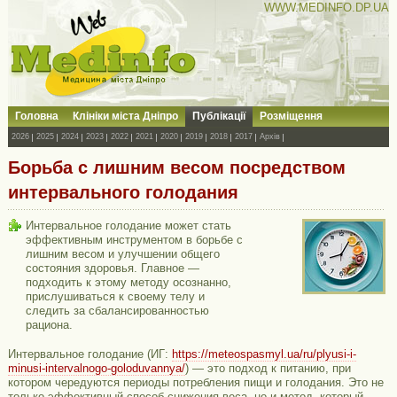
WWW.MEDINFO.DP.UA
Головна
Клініки міста Дніпро
Публікації
Розміщення
2026
2025
2024
2023
2022
2021
2020
2019
2018
2017
Архів
Борьба с лишним весом посредством
интервального голодания
Интервальное голодание может стать
эффективным инструментом в борьбе с
лишним весом и улучшении общего
состояния здоровья. Главное —
подходить к этому методу осознанно,
прислушиваться к своему телу и
следить за сбалансированностью
рациона.
Интервальное голодание (ИГ:
https://meteospasmyl.ua/ru/plyusi-i-
minusi-intervalnogo-goloduvannya/
) — это подход к питанию, при
котором чередуются периоды потребления пищи и голодания. Это не
только эффективный способ снижения веса, но и метод, который