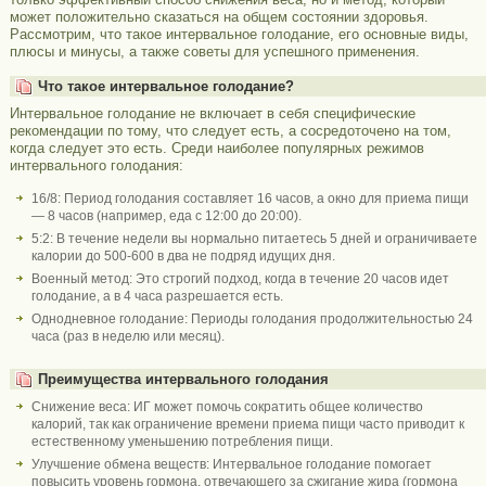
может положительно сказаться на общем состоянии здоровья.
Рассмотрим, что такое интервальное голодание, его основные виды,
плюсы и минусы, а также советы для успешного применения.
Что такое интервальное голодание?
Интервальное голодание не включает в себя специфические
рекомендации по тому, что следует есть, а сосредоточено на том,
когда следует это есть. Среди наиболее популярных режимов
интервального голодания:
16/8: Период голодания составляет 16 часов, а окно для приема пищи
— 8 часов (например, еда с 12:00 до 20:00).
5:2: В течение недели вы нормально питаетесь 5 дней и ограничиваете
калории до 500-600 в два не подряд идущих дня.
Военный метод: Это строгий подход, когда в течение 20 часов идет
голодание, а в 4 часа разрешается есть.
Однодневное голодание: Периоды голодания продолжительностью 24
часа (раз в неделю или месяц).
Преимущества интервального голодания
Снижение веса: ИГ может помочь сократить общее количество
калорий, так как ограничение времени приема пищи часто приводит к
естественному уменьшению потребления пищи.
Улучшение обмена веществ: Интервальное голодание помогает
повысить уровень гормона, отвечающего за сжигание жира (гормона