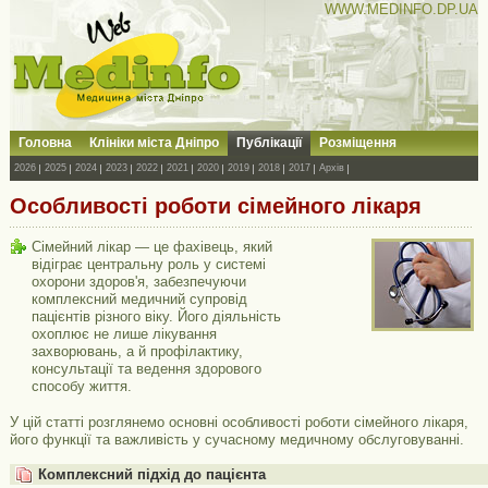
WWW.MEDINFO.DP.UA
Головна
Клініки міста Дніпро
Публікації
Розміщення
2026
2025
2024
2023
2022
2021
2020
2019
2018
2017
Архів
Особливості роботи сімейного лікаря
Сімейний лікар — це фахівець, який
відіграє центральну роль у системі
охорони здоров'я, забезпечуючи
комплексний медичний супровід
пацієнтів різного віку. Його діяльність
охоплює не лише лікування
захворювань, а й профілактику,
консультації та ведення здорового
способу життя.
У цій статті розглянемо основні особливості роботи сімейного лікаря,
його функції та важливість у сучасному медичному обслуговуванні.
Комплексний підхід до пацієнта