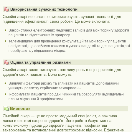
Використання сучасних технологій
Сімейні лікарі все частіше використовують сучасні технології для
підвищення ефективності своєї роботи. Це може включати:
Використання електронних медичних записів для моніторингу здоров’я
пацієнтів та відстеження їх прогресу.
Телемедицину для проведення консультацій та моніторингу пацієнтів
на відстані, що особливо важливо в умовах пандемії та для пацієнтів, які
перебувають у віддалених місцях.
Оцінка та управління ризиками
Сімейні лікарі також виконують важливу роль в оцінці ризиків для
здоров’я своїх пацієнтів. Вони можуть:
Виявляти фактори ризику та впливати на пацієнтів, допомагаючи
уникнути розвитку серйозних захворювань.
Інформувати пацієнтів про дані чинники та розробляти індивідуальні
плани лікування й профілактики.
Висновок
Сімейний лікар — це не просто медичний спеціаліст, а важлива
ланка в системі охорони здоров’я. Його робота базується на
комплексному підході до здоров’я пацієнтів, профілактиці
захворювань та встановленні довгострокових відносин. Ефективне