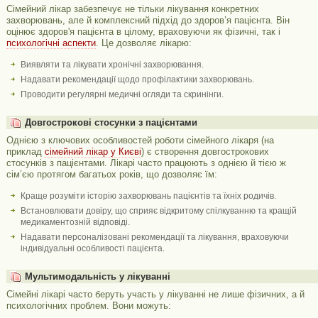
Сімейний лікар забезпечує не тільки лікування конкретних
захворювань, але й комплексний підхід до здоров’я пацієнта. Він
оцінює здоров'я пацієнта в цілому, враховуючи як фізичні, так і
психологічні аспекти
. Це дозволяє лікарю:
Виявляти та лікувати хронічні захворювання.
Надавати рекомендації щодо профілактики захворювань.
Проводити регулярні медичні огляди та скринінги.
Довгострокові стосунки з пацієнтами
Однією з ключових особливостей роботи сімейного лікаря (на
приклад
сімейний лікар у Києві
) є створення довгострокових
стосунків з пацієнтами. Лікарі часто працюють з однією й тією ж
сім’єю протягом багатьох років, що дозволяє їм:
Краще розуміти історію захворювань пацієнтів та їхніх родичів.
Встановлювати довіру, що сприяє відкритому спілкуванню та кращій
медикаментозній відповіді.
Надавати персоналізовані рекомендації та лікування, враховуючи
індивідуальні особливості пацієнта.
Мультимодальність у лікуванні
Сімейні лікарі часто беруть участь у лікуванні не лише фізичних, а й
психологічних проблем. Вони можуть: