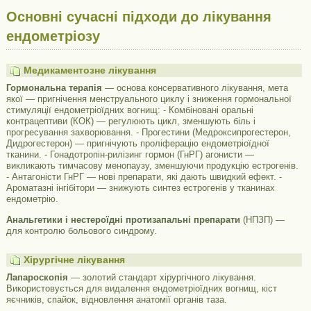
Основні сучасні підходи до лікування
ендометріозу
Медикаментозне лікування
Гормональна терапія
— основа консервативного лікування, мета
якої — пригнічення менструального циклу і зниження гормональної
стимуляції ендометріоїдних вогнищ: - Комбіновані оральні
контрацептиви (КОК) — регулюють цикл, зменшують біль і
прогресування захворювання. - Прогестини (Медроксипрогестерон,
Дидрогестерон) — пригнічують проліферацію ендометріоїдної
тканини. - Гонадотропін-рилізинг гормон (ГнРГ) агонисти —
викликають тимчасову менопаузу, зменшуючи продукцію естрогенів.
- Антагоністи ГнРГ — нові препарати, які дають швидкий ефект. -
Ароматазні інгібітори — знижують синтез естрогенів у тканинах
ендометрію.
Анальгетики і нестероїдні протизапальні препарати
(НПЗП) —
для контролю больового синдрому.
Хірургічне лікування
Лапароскопія
— золотий стандарт хірургічного лікування.
Використовується для видалення ендометріоїдних вогнищ, кіст
яєчників, спайок, відновлення анатомії органів таза.