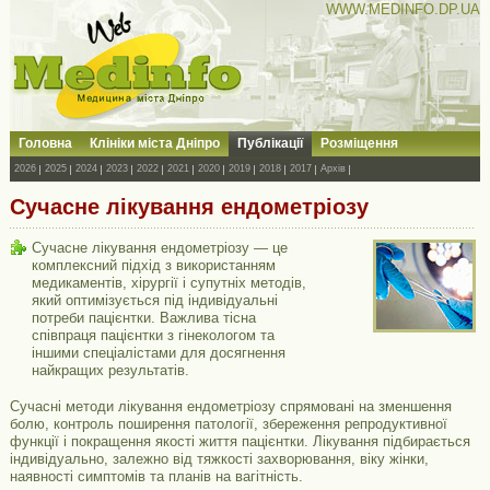
WWW.MEDINFO.DP.UA
Головна
Клініки міста Дніпро
Публікації
Розміщення
2026
2025
2024
2023
2022
2021
2020
2019
2018
2017
Архів
Сучасне лікування ендометріозу
Сучасне лікування ендометріозу — це
комплексний підхід з використанням
медикаментів, хірургії і супутніх методів,
який оптимізується під індивідуальні
потреби пацієнтки. Важлива тісна
співпраця пацієнтки з гінекологом та
іншими спеціалістами для досягнення
найкращих результатів.
Сучасні методи лікування ендометріозу спрямовані на зменшення
болю, контроль поширення патології, збереження репродуктивної
функції і покращення якості життя пацієнтки. Лікування підбирається
індивідуально, залежно від тяжкості захворювання, віку жінки,
наявності симптомів та планів на вагітність.