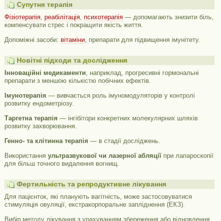
Супутня терапія
Фізіотерапія
,
реабілітація
,
психотерапія
— допомагають знизити біль,
компенсувати стрес і покращити якість життя.
Допоміжні засоби:
вітаміни
, препарати для підвищення імунітету.
Новітні підходи та дослідження
Інноваційні медикаменти
, наприклад, прогресивні гормональні
препарати з меншою кількістю побічних ефектів.
Імунотерапія
— вивчається роль імуномодуляторів у контролі
розвитку ендометріозу.
Таргетна терапія
— інгібітори конкретних молекулярних шляхів
розвитку захворювання.
Генно- та клітинна терапія
— в стадії досліджень.
Використання
ультразвукової чи лазерної абляції
при лапароскопії
для більш точного видалення вогнищ.
Фертильність та репродуктивне лікування
Для пацієнток, які планують вагітність, може застосовуватися
стимуляція овуляції, екстракорпоральне запліднення (ЕКЗ).
Вибір методу лікування з урахуванням збереження або відновлення