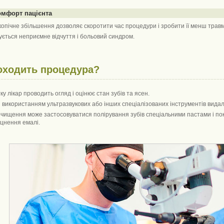
омфорт пацієнта
копічне збільшення дозволяє скоротити час процедури і зробити її менш трав
ється неприємне відчуття і больовий синдром.
оходить процедура?
у лікар проводить огляд і оцінює стан зубів та ясен.
з використанням ультразвукових або інших спеціалізованих інструментів видал
очищення може застосовуватися полірування зубів спеціальними пастами і п
іцнення емалі.