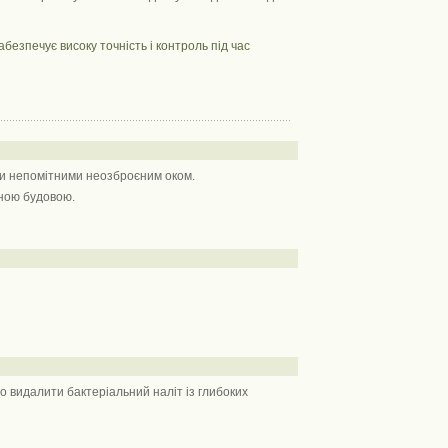
безпечує високу точність і контроль під час
ути непомітними неозброєним оком.
ьною будовою.
но видалити бактеріальний наліт із глибоких