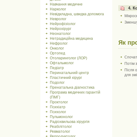
Навчання медичне
4. К
Нарколог
Невідкладна, швидка допомога
Мікрос
Невролог
Зменшу
Нейрофізіолог
Нейрохірург
Неонатолог
Нетрадиційна медицина
Як пр
Нефролог
Онколог
Ортопед
Спочатк
Отоларинголог (ЛОР)
Офтальмолог
Потім 
Педіатр
Після 
Перинатальний центр
для зм
Пластичний хірург
Подолог
Пренатальна діагностика
Програма медичних гарантій
(ПМГ)
Проктолог
Психіатр
Психолог
Пульмонолог
Радіохвильова хірургія
Реабілітолог
Ревматолог
Репродуктолог