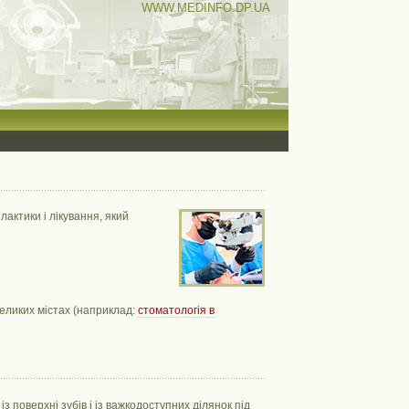
WWW.MEDINFO.DP.UA
актики і лікування, який
великих містах (наприклад:
стоматологія в
 поверхні зубів і із важкодоступних ділянок під