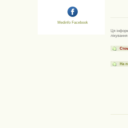
Medinfo Facebook
Ця інформ
лікування
Стом
На п