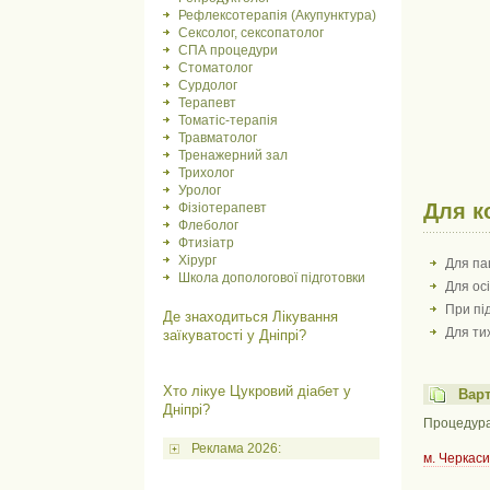
Рефлексотерапія (Акупунктура)
Сексолог, сексопатолог
СПА процедури
Стоматолог
Сурдолог
Терапевт
Томатіс-терапія
Травматолог
Тренажерний зал
Трихолог
Уролог
Для к
Фізіотерапевт
Флеболог
Фтизіатр
Хірург
Для пац
Школа допологової підготовки
Для ос
При пі
Де знаходиться Лікування
Для ти
заїкуватості у Дніпрі?
Хто лікуе Цукровий діабет у
Варт
Дніпрі?
Процедура 
Реклама 2026:
м. Черкаси