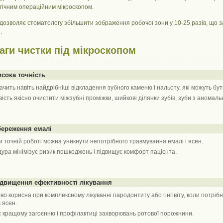
гічним операційним мікроскопом.
дозволяє стоматологу збільшити зображення робочої зони у 10-25 разів, що за
.
аги чистки під мікроскопом
исока точність
бачить навіть найдрібніші відкладення зубного каменю і нальоту, які можуть б
ість якісно очистити міжзубні проміжки, шийкові ділянки зубів, зуби з аномал
береження емалі
и точній роботі можна уникнути непотрібного травмування емалі і ясен.
ура мінімізує ризик пошкоджень і підвищує комфорт пацієнта.
ідвищення ефективності лікування
во корисна при комплексному лікуванні пародонтиту або гінгівіту, коли потріб
 ясен.
 кращому загоєнню і профілактиці захворювань ротової порожнини.