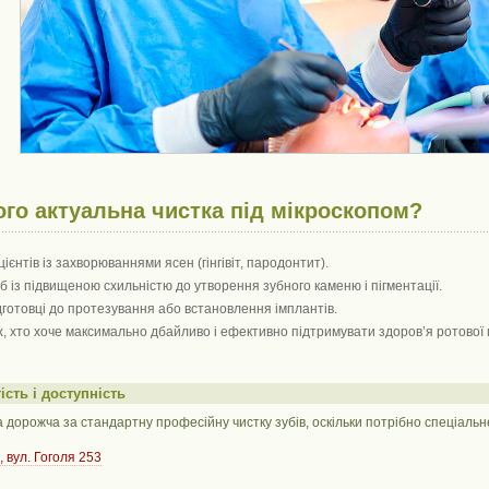
ого актуальна чистка під мікроскопом?
ієнтів із захворюваннями ясен (гінгівіт, пародонтит).
іб із підвищеною схильністю до утворення зубного каменю і пігментації.
дготовці до протезування або встановлення імплантів.
х, хто хоче максимально дбайливо і ефективно підтримувати здоров’я ротової
ість і доступність
дорожча за стандартну професійну чистку зубів, оскільки потрібно спеціальн
, вул. Гоголя 253