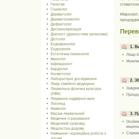
Генетик
стоматоло
Гінеколог
Дерматолог
Мікроскоп 
Дерматоонколог
процедури
Дефектолог
Диспансеризація
Перев
Діагност (діагностика організма)
Дієтолог
Ендокринолог
1. В
Ендоскопія
Естетична гінекологія
Лікар 
Імунолог
Можлив
Інфекціоніст
Кардіолог
Косметолог
Лабораторні дослідження
2. З
Лікар сімейної медицини
Завдяк
Лікувальна фізична культура
(ЛФК)
Процед
Лікування надмірної ваги
Логопед
Мамолог
Масаж лікувальний
3. П
Медичне страхування
Особли
Медичний супровід
кишень
Медсестра додому
Сприяє
Навчання і корекційна робота з
дітьми