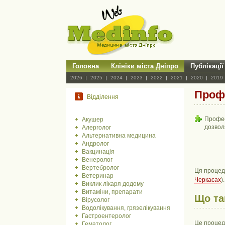
Головна
Клініки міста Дніпро
Публікації
2026
2025
2024
2023
2022
2021
2020
2019
Профе
Відділення
Профес
Акушер
дозвол
Алерголог
Альтернативна медицина
Андролог
Вакцинація
Венеролог
Вертебролог
Ця процеду
Ветеринар
Черкасах
)
Виклик лікаря додому
Витаміни, препарати
Що та
Вірусолог
Водолікування, грязелікування
Гастроентеролог
Це процеду
Гематолог