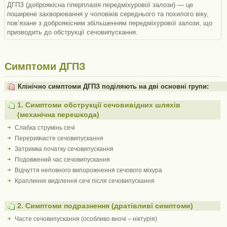
ДГПЗ (доброякісна гіперплазія передміхурової залози) — це
поширене захворювання у чоловіків середнього та похилого віку,
пов’язане з доброякісним збільшенням передміхурової залози, що
призводить до обструкції сечовипускання.
Симптоми ДГПЗ
Клінічно симптоми ДГПЗ поділяють на дві основні групи:
1. Симптоми обструкції сечовивідних шляхів
(механічна перешкода)
Слабка струмінь сечі
Переривчасте сечовипускання
Затримка початку сечовипускання
Подовжений час сечовипускання
Відчуття неповного випорожнення сечового міхура
Краплинне виділення сечі після сечовипускання
2. Симптоми подразнення (дратівливі симптоми)
Часте сечовипускання (особливо вночі – ніктурія)