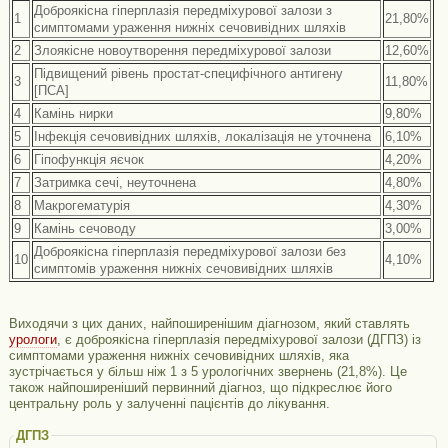
Доброякісна гіперплазія передміхурової залози з
1
21,80%
симптомами ураження нижніх сечовивідних шляхів
2
Злоякісне новоутворення передміхурової залози
12,60%
Підвищений рівень простат-специфічного антигену
3
11,80%
[ПСА]
4
Камінь нирки
9,80%
5
Інфекція сечовивідних шляхів, локалізація не уточнена
6,10%
6
Гіпофункція яєчок
4,20%
7
Затримка сечі, неуточнена
4,80%
8
Макрогематурія
4,30%
9
Камінь сечоводу
3,00%
Доброякісна гіперплазія передміхурової залози без
10
4,10%
симптомів ураження нижніх сечовивідних шляхів
Виходячи з цих даних, найпоширенішим діагнозом, який ставлять
урологи
, є доброякісна гіперплазія передміхурової залози (ДГПЗ) із
симптомами ураження нижніх сечовивідних шляхів, яка
зустрічається у більш ніж 1 з 5 урологічних звернень (21,8%). Це
також найпоширеніший первинний діагноз, що підкреслює його
центральну роль у залученні пацієнтів до лікування.
ДГПЗ