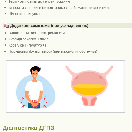
Термінові позиви до сечовипускання
Імперативні позиви (неконтрольоване бажання помочитися)
Нічне сечовипускання
Додаткові симптоми (при ускладненнях)
Виникнення гострої затримки сечі
Інфекції сечових шляхів
Кров у сечі (гематурія)
Порушення функції нирок (при вираженій обструкції)
Діагностика ДГПЗ