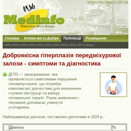
WWW.MEDINFO.DP.UA
Головна
Клініки міста Дніпро
Публікації
Розміщення
2026
2025
2024
2023
2022
2021
2020
2019
2018
2017
Архів
Доброякісна гіперплазія передміхурової
залози - симптоми та діагностика
ДГПЗ — захворювання, яке
проявляється симптомами порушення
сечовипускання, що потребує
комплексної діагностики для визначення
ступеня обструкції та вибору
оптимальної терапії. Раннє виявлення і
лікування допомагає уникнути
ускладнень.
Найпоширеніші діагнози, поставлені урологами в 2024 р.:
Діагноз
%