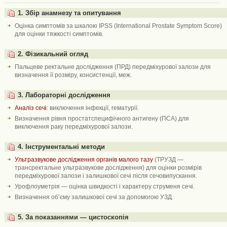
1. Збір анамнезу та опитування
Оцінка симптомів за шкалою IPSS (International Prostate Symptom Score)
для оцінки тяжкості симптомів.
2. Фізикальний огляд
Пальцеве ректальне дослідження (ПРД) передміхурової залози для
визначення її розміру, консистенції, меж.
3. Лабораторні дослідження
Аналіз сечі
: виключення інфекції, гематурії.
Визначення рівня простатспецифічного антигену (ПСА) для
виключення раку передміхурової залози.
4. Інструментальні методи
Ультразвукове дослідження органів малого тазу
(ТРУЗД —
трансректальне ультразвукове дослідження) для оцінки розмірів
передміхурової залози і залишкової сечі після сечовипускання.
Урофлоуметрія — оцінка швидкості і характеру струменя сечі.
Визначення об’єму залишкової сечі за допомогою УЗД.
5. За показаннями — цистоскопія