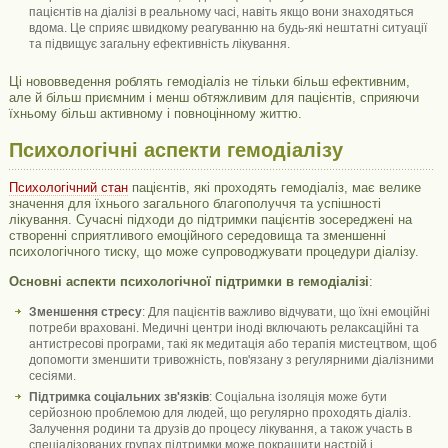
пацієнтів на діалізі в реальному часі, навіть якщо вони знаходяться
вдома. Це сприяє швидкому реагуванню на будь-які нештатні ситуації
та підвищує загальну ефективність лікування.
Ці нововведення роблять гемодіаліз не тільки більш ефективним,
але й більш приємним і менш обтяжливим для пацієнтів, сприяючи
їхньому більш активному і повноцінному життю.
Психологічні аспекти гемодіалізу
Психологічний стан
пацієнтів, які проходять гемодіаліз, має велике
значення для їхнього загального благополуччя та успішності
лікування. Сучасні підходи до підтримки пацієнтів зосереджені на
створенні сприятливого емоційного середовища та зменшенні
психологічного тиску, що може супроводжувати процедури діалізу.
Основні аспекти психологічної підтримки в гемодіалізі
:
Зменшення стресу
: Для пацієнтів важливо відчувати, що їхні емоційні
потреби враховані. Медичні центри іноді включають релаксаційні та
антистресові програми, такі як медитація або терапія мистецтвом, щоб
допомогти зменшити тривожність, пов'язану з регулярними діалізними
сесіями.
Підтримка соціальних зв'язків
: Соціальна ізоляція може бути
серйозною проблемою для людей, що регулярно проходять діаліз.
Залучення родини та друзів до процесу лікування, а також участь в
спеціалізованих групах підтримки може покращити настрій і