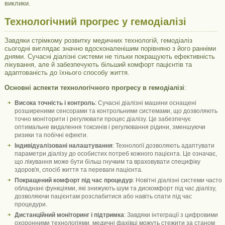
виклики.
Технологічний прогрес у гемодіалізі
Завдяки стрімкому розвитку медичних технологій, гемодіаліз
сьогодні виглядає значно вдосконаленішим порівняно з його ранніми
днями. Сучасні діалізні системи не тільки покращують ефективність
лікування, але й забезпечують більший комфорт пацієнтів та
адаптованість до їхнього способу життя.
Основні аспекти технологічного прогресу в гемодіалізі
:
Висока точність і контроль
: Сучасні діалізні машини оснащені
розширеними сенсорами та контрольними системами, що дозволяють
точно моніторити і регулювати процес діалізу. Це забезпечує
оптимальне видалення токсинів і регулювання рідини, зменшуючи
ризики та побічні ефекти.
Індивідуалізовані налаштування
: Технології дозволяють адаптувати
параметри діалізу до особистих потреб кожного пацієнта. Це означає,
що лікування може бути більш гнучким та враховувати специфіку
здоров'я, спосіб життя та переваги пацієнта.
Покращений комфорт під час процедур
: Новітні діалізні системи часто
обладнані функціями, які знижують шум та дискомфорт під час діалізу,
дозволяючи пацієнтам розслабитися або навіть спати під час
процедури.
Дистанційний моніторинг і підтримка
: Завдяки інтеграції з цифровими
охоронними технологіями, медичні фахівці можуть стежити за станом