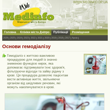
WWW.MEDINFO.DP.UA
Головна
Клініки міста Дніпро
Публікації
Розміщення
2026
2025
2024
2023
2022
2021
2020
2019
2018
2017
Архів
Основи гемодіалізу
Гемодіаліз є життєво важливою
процедурою для людей із значно
зниженою функцією нирок, яка
допомагає підтримувати їхнє здоров'я,
фільтруючи відходи та зайву рідину з
крові. Ця процедура дозволяє пацієнтам
вести активніше життя, звільняючи
організм від шкідливих речовин, які
можуть накопичуватися в крові.