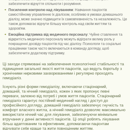
забезпечити відчуття спільноти і розуміння.
Посилення контролю над лікуванням
: Навчання пацієнтів
самостійному управлінню їх діалізом, особливо в умовах домашнього
діалізу, може значно підвищити їх самовпевненість та незалежність. Це
також допомагає відчути більшу контроль над своїм життям та
здоров'ям.
Емоційна підтримка від медичного персоналу
: Чуйне ставлення та
відкритість медичного персоналу можуть відіграти велику роль у
покращенні досвіду пацієнтів під час діалізу. Психологи та соціальні
працівники також часто включаються в команду догляду, щоб
забезпечити додаткову підтримку.
Ці заходи спрямовані на забезпечення психологічної стабільності та
підвищення загальної якості життя пацієнтів, що ведуть боротьбу з
хронічними нирковими захворюваннями і регулярно проходять
гемодіаліз.
Існують різні форми гемодіалізу, включаючи стаціонарний,
домашній, та нічний гемодіаліз, кожен з яких пропонує певні
переваги, залежно від потреб і умов життя пацієнтів. Стаціонарний
гемодіаліз гарантує постійний медичний нагляд і доступ до
професійного догляду, домашній гемодіаліз забезпечує гнучкість та
комфорт власного житла, а нічний гемодіаліз дозволяє максимально
використати нічний час для лікування, забезпечуючи мінімальне
втручання у денні активності пацієнтів. Ці опції роблять лікування
більш адаптованим та ефективним, допомагаючи пацієнтам
відчувати себе краще та жити повноцінним життям.