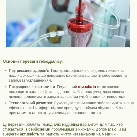
Основні переваги гемодіалізу
:
Підтримання здоров'я
: Гемодіаліз ефективно видаляє токсини та
надлишок рідини, що допомагає пацієнтам відчувати себе краще та
запобігає ускладненням.
Покращення якості життя
: Регулярний
гемодіаліз
може значно
покращити загальний стан здоров'я та благополуччя, дозволяючи
людям продовжувати займатися своїми улюбленими активностями.
Технологічний розвиток
: Сучасні діалізні машини забезпечують високу
ефективність і комфорт під час процедур, роблячи лікування більш
приємним та менш втручаючим у повсякденне життя.
Ці переваги роблять гемодіаліз надійним варіантом для тих, хто
стикається із серйозними проблемами з нирками, допомагаючи їм
зберегти активність та радість життя незважаючи на медичні