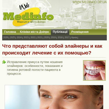
WWW.MEDINFO.DP.UA
Головна
Клініки міста Дніпро
Публікації
Розміщення
2026
2025
2024
2023
2022
2021
2020
2019
2018
2017
Архів
Что представляют собой элайнеры и как
происходит лечение с их помощью?
Исправление прикуса путем ношения
элайнеров: особенности, показания и
гигиена ротовой полости пациента в
процессе.