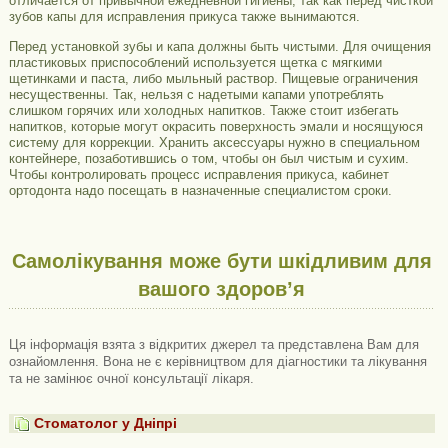
отличается от привычной ежедневной гигиены, так как перед чисткой
зубов капы для исправления прикуса также вынимаются.
Перед установкой зубы и капа должны быть чистыми. Для очищения
пластиковых приспособлений используется щетка с мягкими
щетинками и паста, либо мыльный раствор. Пищевые ограничения
несущественны. Так, нельзя с надетыми капами употреблять
слишком горячих или холодных напитков. Также стоит избегать
напитков, которые могут окрасить поверхность эмали и носящуюся
систему для коррекции. Хранить аксессуары нужно в специальном
контейнере, позаботившись о том, чтобы он был чистым и сухим.
Чтобы контролировать процесс исправления прикуса, кабинет
ортодонта надо посещать в назначенные специалистом сроки.
Самолікування може бути шкідливим для
вашого здоров’я
Ця інформація взята з відкритих джерел та представлена ​​Вам для
ознайомлення. Вона не є керівництвом для діагностики та лікування
та не замінює очної консультації лікаря.
Стоматолог у Дніпрі