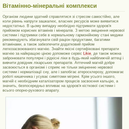
Вітамінно-мінеральні комплекси
Організм людини здатний справлятися зі стресом самостійно, але
коли рівень напруги зашкалює, власних ресурсів може виявитися
недостатньо. В цьому випадку необхідно підтримати здоров'я
прийомом корисних вітамінів і мінералів. З метою зміцнення нервової
системи і підтримки себе в нормальному гармонійному стані медики
рекомендують збагачувати свій раціон продуктами, багатими
вітамінами, а також забезпечити додатковий прийом
легкозасвоюваного магнію. Знайти якісні сертифіковані препарати
магнію за найкращою ціною допоможе сервіс
Likie
, де також можна
забронювати популярні і рідкісні ліки в будь-який найближчій аптеці і
вивчити довідник лікарських препаратів. Аптечний магній добре
засвоюється в організмі і сприяє не тільки зміцненню нервової
системи і нормалізації сну, але і запобігає атеросклерозу, допомагає
роботі кишечника і усуває симптоми мігрені. Крім усього іншого,
магній є необхідним каталізатором процесів засвоєння кальцію, а
значить, безпосередньо впливає на здоров'я кісткової системи і
всього опорно-рухового апарату.