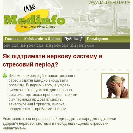
WWW.MEDINFO.DP.UA
Головна
Клініки міста Дніпро
Публікації
Розміщення
2026
2025
2024
2023
2022
2021
2020
2019
2018
2017
Архів
Як підтримати нервову систему в
стресовий період?
Високі психоемоційні навантаження і
стреси здатні швидко зношувати
організм. В першу чергу, в умовах
високого стресу страждає нервова
система, що може проявитися такими
симптомами як дратівливість,
занепокоєння і тривога, висока
напруженість, проблеми зі сном.
Розглянемо, які перевірені заходи радять лікарі для підтримки
здоров'я нервової системи в період підвищених стресових
навантажень.