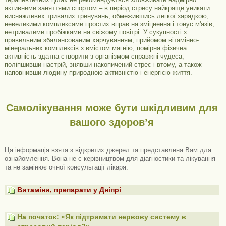
активними заняттями спортом – в період стресу найкраще уникати
виснажливих тривалих тренувань, обмежившись легкої зарядкою,
невеликими комплексами простих вправ на зміцнення і тонус м'язів,
нетривалими пробіжками на свіжому повітрі. У сукупності з
правильним збалансованим харчуванням, прийомом вітамінно-
мінеральних комплексів з вмістом магнію, помірна фізична
активність здатна створити з організмом справжні чудеса,
поліпшивши настрій, знявши накопичений стрес і втому, а також
наповнивши людину природною активністю і енергією життя.
Самолікування може бути шкідливим для
вашого здоров’я
Ця інформація взята з відкритих джерел та представлена ​​Вам для
ознайомлення. Вона не є керівництвом для діагностики та лікування
та не замінює очної консультації лікаря.
Витаміни, препарати у Дніпрі
На початок: «Як підтримати нервову систему в