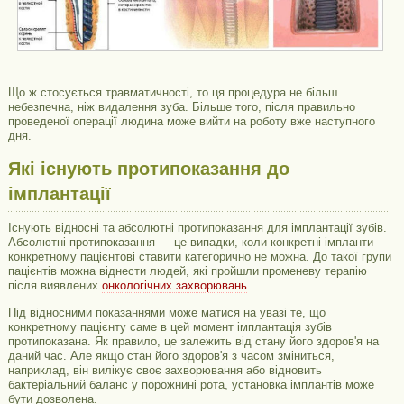
Що ж стосується травматичності, то ця процедура не більш
небезпечна, ніж видалення зуба. Більше того, після правильно
проведеної операції людина може вийти на роботу вже наступного
дня.
Які існують протипоказання до
імплантації
Існують відносні та абсолютні протипоказання для імплантації зубів.
Абсолютні протипоказання — це випадки, коли конкретні імпланти
конкретному пацієнтові ставити категорично не можна. До такої групи
пацієнтів можна віднести людей, які пройшли променеву терапію
після виявлених
онкологічних захворювань
.
Під відносними показаннями може матися на увазі те, що
конкретному пацієнту саме в цей момент імплантація зубів
протипоказана. Як правило, це залежить від стану його здоров'я на
даний час. Але якщо стан його здоров'я з часом зміниться,
наприклад, він вилікує своє захворювання або відновить
бактеріальний баланс у порожнині рота, установка імплантів може
бути дозволена.