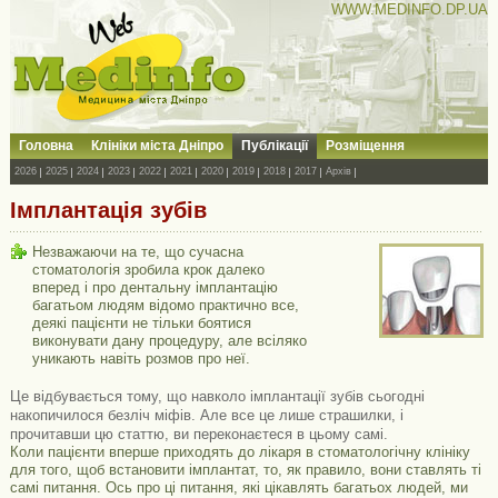
WWW.MEDINFO.DP.UA
Головна
Клініки міста Дніпро
Публікації
Розміщення
2026
2025
2024
2023
2022
2021
2020
2019
2018
2017
Архів
Імплантація зубів
Незважаючи на те, що сучасна
стоматологія зробила крок далеко
вперед і про дентальну імплантацію
багатьом людям відомо практично все,
деякі пацієнти не тільки боятися
виконувати дану процедуру, але всіляко
уникають навіть розмов про неї.
Це відбувається тому, що навколо імплантації зубів сьогодні
накопичилося безліч міфів. Але все це лише страшилки, і
прочитавши цю статтю, ви переконаєтеся в цьому самі.
Коли пацієнти вперше приходять до лікаря в стоматологічну клініку
для того, щоб встановити імплантат, то, як правило, вони ставлять ті
самі питання. Ось про ці питання, які цікавлять багатьох людей, ми