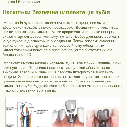
сьогодні й поговоримо.
Наскільки безпечна імплантація зубів
Імплантація зубів повністю безпечна для людини, оскільки є
абсолютно передбачуваною процедурою. Досвідчений лікар, перш
ніж встановлювати імплант, може прорахувати всі кроки наперед і
сказати, що очікується кожному з етапів. Добре для цього сьогодні
існує сучасне діагностичне обладнання. Також завдяки сучасним
технологіям, досвіду лікарів та професійному обладнанню
імплантати приживаються в організмі пацієнтів зі статистичною
ймовірністю 98%.
Імплантати можна назвати корінням зубів, але тільки штучним. Вони
виконуються з біологічно інертного титану, який абсолютно не
викликає алергічних реакцій і з легкістю інтегрується в організмі
людини. За сорок років використання імплантів у стоматології вони
довели свою надійність та ефективність. З цього випливає, що
імплантація зубів буде абсолютно безпечною за умови правильного і
чіткого планування всіх етапів.