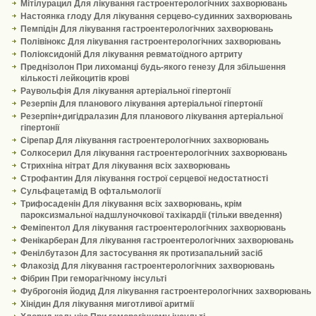
Мітілурацил Для лікування гастроентерологічних захворювань
Настоянка глоду Для лікування серцево-судинних захворювань
Пемпідін Для лікування гастроентерологічних захворювань
Полівінокс Для лікування гастроентерологічних захворювань
Поліоксидоній Для лікування ревматоїдного артриту
Преднізолон При лихоманці будь-якого генезу Для збільшення
кількості лейкоцитів крові
Раувольфія Для лікування артеріальної гіпертонії
Резерпін Для планового лікування артеріальної гіпертонії
Резерпін+дигідралазин Для планового лікування артеріальної
гіпертонії
Сірепар Для лікування гастроентерологічних захворювань
Солкосерил Для лікування гастроентерологічних захворювань
Стрихніна нітрат Для лікування всіх захворювань
Строфантин Для лікування гострої серцевої недостатності
Сульфацетамід В офтальмології
Трифосаденін Для лікування всіх захворювань, крім
пароксизмальної надшлуночкової тахікардії (тільки введення)
Феміпентол Для лікування гастроентерологічних захворювань
Фенікарберан Для лікування гастроентерологічних захворювань
Фенілбутазон Для застосування як протизапальний засіб
Флакозід Для лікування гастроентерологічних захворювань
Фібрин При геморагічному інсульті
Фуброгонія йодид Для лікування гастроентерологічних захворювань
Хінідин Для лікування миготливої аритмії