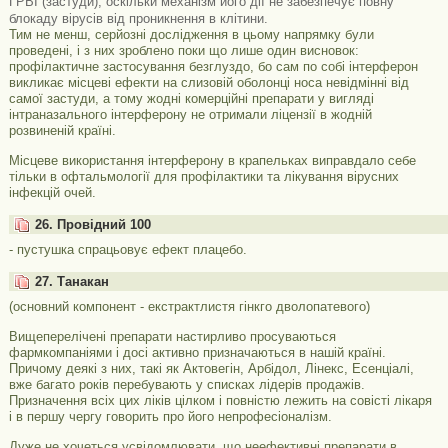
ГРВІ (застуди), оскільки механізм його дії не забезпечує повну
блокаду вірусів від проникнення в клітини.
Тим не менш, серйозні дослідження в цьому напрямку були
проведені, і з них зроблено поки що лише один висновок:
профілактичне застосування безглуздо, бо сам по собі інтерферон
викликає місцеві ефекти на слизовій оболонці носа невідмінні від
самої застуди, а тому жодні комерційні препарати у вигляді
інтраназального інтерферону не отримали ліцензії в жодній
розвиненій країні.
Місцеве використання інтерферону в крапельках виправдало себе
тільки в офтальмології для профілактики та лікування вірусних
інфекцій очей.
26. Провідний 100
- пустушка спрацьовує ефект плацебо.
27. Танакан
(основний компонент - екстрактлистя гінкго дволопатевого)
Вищеперелічені препарати настирливо просуваються
фармкомпаніями і досі активно призначаються в нашій країні.
Причому деякі з них, такі як Актовегін, Арбідол, Лінекс, Есенціалі,
вже багато років перебувають у списках лідерів продажів.
Призначення всіх цих ліків цілком і повністю лежить на совісті лікаря
і в першу чергу говорить про його непрофесіоналізм.
Дуже не хочеться усвідомлювати, що неефективні препарати в