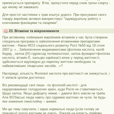
приписується препарату. Втім, пропустити перед сном трохи спирту -
ще нікому не заважало.
Для простої настоянки з трав коштує дорого. При просуванні свого
товару виробник активно використовує "індивідуальну роботу з
ключовими фахівцями та лікарями".
23. Вітаміни та мікроелементи
При активному лобіюванні виробників вітамінів у нас була створена
спеціальна програма із забезпечення вітамінними препаратами
вагітних - Наказ МОЗ соціального розвитку Росії №50 від 19 січня
2007 р. «…Забезпечення медикаментами (фолієва кислота, калій
йодид , заліза (III) гідроксид полімальтозат, заліза фумарат+фолієва
кислота, вітамін Е, кальцію карбонат) жінок у період вагітності,
здійснюється відповідно до переліку життєво необхідних та
найважливіших лікарських засобів…»?
Насправді, кількість Фолієвої кислоти при вагітності не знижується, і
її запасів цілком достатньо.
Віз рекомендації свої пише - по фолієвій кислоті - для
недорозвинених голодуючих країн, куди Росія не ставитиметься.
Щодо заліза. Якщо дефіциту немає – давати його зовсім не треба.
Але ВОЗівські люди навіть про гідремію вагітних не чули. Їм будь-
яке зниження гемоглобіну – анемія.
Ми цю тему озвучили, і зараз нормальні люди (усім голову не
пришиєш) залізо вагітним не дають. Доказів на користь прийому