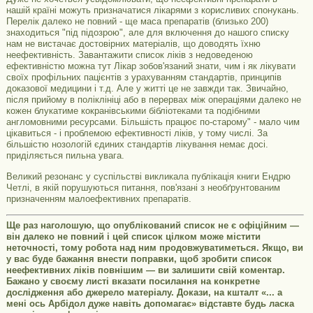
нашій країні можуть призначатися лікарями з корисливих спонукань.
Перелік далеко не повний - ще маса препаратів (близько 200)
знаходиться "під підозрою", але для включення до нашого списку
нам не вистачає достовірних матеріалів, що доводять їхню
неефективність. Завантажити список ліків з недоведеною
ефективністю можна тут Лікар зобов'язаний знати, чим і як лікувати
своїх профільних пацієнтів з урахуванням стандартів, принципів
доказової медицини і т.д. Але у житті це не завжди так. Звичайно,
після прийому в поліклініці або в перервах між операціями далеко не
кожен блукатиме кокранівськими бібліотеками та подібними
англомовними ресурсами. Більшість працює по-старому" - мало чим
цікавиться - і проблемою ефективності ліків, у тому числі. За
більшістю нозологій єдиних стандартів лікування немає досі.
приділяється пильна увага.
Великий резонанс у суспільстві викликала публікація книги Ендрю
Четлі, в якій порушуються питання, пов'язані з необґрунтованим
призначенням малоефективних препаратів.
Ще раз наголошую, що опублікований список не є офіційним —
він далеко не повний і цей список цілком може містити
неточності, тому робота над ним продовжуватиметься. Якщо, ви
у вас буде бажання внести поправки, щоб зробити список
неефективних ліків повнішим — ви залишити свій коментар.
Бажано у своєму листі вказати посилання на конкретне
дослідження або джерело матеріалу. Докази, на кшталт «... а
мені ось Арбідол дуже навіть допомагає» відставте будь ласка