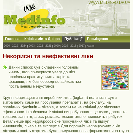
WWW.MEDINFO.DP.UA
Головна
Клініки міста Дніпро
Публікації
Розміщення
2026
2025
2024
2023
2022
2021
2020
2019
2018
2017
Архів
Некорисні та неефективні ліки
Даний список був складений головним
чином, щоб привернути увагу до цієї
проблеми практикуючих лікарів та
фахівців, які безпосередньо займаються
постачанням медустанов.
Крупні фармацевтичні виробники ліків (bigfarm) величезні суми
витрачають саме на просування препаратів, на рекламу, на
провідних фахівців – лікарів, а зовсім не на клінічні дослідження
ефективності та безпеки. Клінічні випробування – це дуже дороге та
тривале заняття, а ось реклама моментально приносить прибуток.
Детальніше про недобросовісне просування ліків та підкуп
чиновників, лікарів та експертів Для порожніх непрацюючих ліків
лікарями навіть жартома була придумана нова фармакологічна група