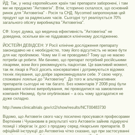
ЙД: Так, у низці європейських країн такі препарати заборонені, і там
ми не продаємо "Актовегін". Втім, історично склалося, що основний
ринок для "Актовегіна" - Росія та СНД. Nycomed запропонував цей
продукт ще за радянських часів. Сьогодні тут реалізується 70%
загального обсягу виробництва "Актовегіна".
СФ: Існує думка, що медична ефективність "Актовегіна" не
доведена, оскільки він не піддавався клінічному дослідженню.
ЙОСТЕЙН ДЕВІДСЕН: У Росії клінічне дослідження препарату
законодавчо не є необхідністю, тому його відсутність не може бути
для нас проблемою. Чому ми її не проводимо? Тому що не маємо
потреби це робити. Ми бачимо, що препарат потрібний російськими
лікарями, вони його рекомендують пацієнтам. Це важливий момент,
так як лікарі в Росії досить консервативні і дотримуються відомих
технік лікування, що добре зарекомендували себе. У свою чергу,
споживачі лояльні до "Актовегіну". До того ж альтернативних
препаратів сьогодні не так багато. Без коментарів У 2008 році були
завершені клінічні випробування, які проводилися на замовлення
компанія Нікомед. були опубліковані – а ось чому здогадатися не
дуже складно.
http://www.clinicaltrials.gov/ct2/show/results/NCT00483730
Відомо, що Актовегін свого часу посилено просувався професорами
Верткіним і Чукановим в результаті чого Актовегін зайняв лідируючі
позиції і зберігає їх досі з продажу серед лікарських препаратів. В
офіційній інструкції до Актовегіна чітко сказано, що при застосуванні