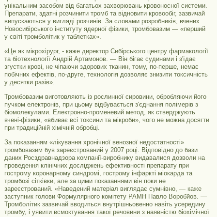
унікальним засобом від багатьох захворювань кровоносної системи.
Препарати, здатні розчинити тромб та відновити кровообіг, зазвичай
випускаються у вигляді розчинів. За словами розробників, вчених
Новосибірського інституту ядерної фізики, тромбовазим — «перший
у світі тромболітик у таблетках».
«Це як мікрохірург, - каже директор Сибірського центру фармакології
та біотехнології Андрій Артамонов. — Він бігає судинами і з'їдає
згустки крові, не чіпаючи здорових тканин, тому, по-перше, немає
побічних ефектів, по-друге, технологія дозволяє знизити токсичність
у десятки разів».
Тромбовазим виготовляють із рослинної сировини, обробляючи його
пучком електронів, при цьому відбувається з'єднання полімерів з
біомолекулами. Електронно-променевий метод, як стверджують
вчені-фізики, «вбиває всі токсини та мікроби», чого не можна досягти
при традиційній хімічній обробці.
За показанням «лікування хронічної венозної недостатності»
тромбовазим був зареєстрований у 2007 році. Відповідно до бази
даних Росздравнадзора компанії-виробнику видавалися дозволи на
проведення клінічних досліджень ефективності препарату при
гострому коронарному синдромі, гострому інфаркті міокарда та
тромбозі сітківки, але за цими показаннями він поки не
зареєстрований. «Наведений матеріал виглядає сумнівно, — каже
заступник голови Формулярного комітету РАМН Павло Воробйов. —
Тромболітик зазвичай вводиться внутрішньовенно навіть усередину
тромбу, і уявити всмоктування такої речовини з наявністю біохімічної