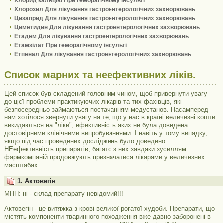
Хлорид кальцію При геморагічному інсульті
Хлорозил Для лікування гастроентерологічних захворювань
Цизаприд Для лікування гастроентерологічних захворювань
Циметидин Для лікування гастроентерологічних захворювань
Етадем Для лікування гастроентерологічних захворювань
Етамзілат При геморагічному інсульті
Етпенал Для лікування гастроентерологічних захворювань
Список марних та неефективних ліків.
Цей список був складений головним чином, щоб привернути увагу
до цієї проблеми практикуючих лікарів та тих фахівців, які
безпосередньо займаються постачанням медустанов. Насамперед
нам хотілося звернути увагу на те, що у нас в країні величезні кошти
викидаються на "ліки", ефективність яких не була доведена
достовірними клінічними випробуваннями. І навіть у тому випадку,
якщо під час проведених досліджень було доведено
НЕефективність препаратів, багато з них завдяки зусиллям
фармкомпаній продовжують призначатися лікарями у величезних
масштабах.
1. Актовегін
МНН: ні - склад препарату невідомий!!!
Актовегін - це витяжка з крові великої рогатої худоби. Препарати, що
містять компоненти тваринного походження вже давно заборонені в