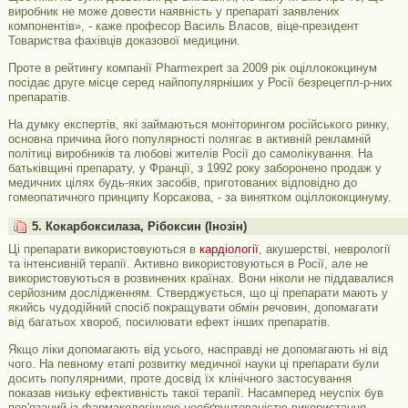
виробник не може довести наявність у препараті заявлених
компонентів», - каже професор Василь Власов, віце-президент
Товариства фахівців доказової медицини.
Проте в рейтингу компанії Pharmexpert за 2009 рік оціллококцинум
посідає друге місце серед найпопулярніших у Росії безрецегпл-р-них
препаратів.
На думку експертів, які займаються моніторингом російського ринку,
основна причина його популярності полягає в активній рекламній
політиці виробників та любові жителів Росії до самолікування. На
батьківщині препарату, у Франції, з 1992 року заборонено продаж у
медичних цілях будь-яких засобів, приготованих відповідно до
гомеопатичного принципу Корсакова, - за винятком оціллококцинуму.
5. Кокарбоксилаза, Рібоксин (Інозін)
Ці препарати використовуються в
кардіології
, акушерстві, неврології
та інтенсивній терапії. Активно використовуються в Росії, але не
використовуються в розвинених країнах. Вони ніколи не піддавалися
серйозним дослідженням. Стверджується, що ці препарати мають у
якийсь чудодійний спосіб покращувати обмін речовин, допомагати
від багатьох хвороб, посилювати ефект інших препаратів.
Якщо ліки допомагають від усього, насправді не допомагають ні від
чого. На певному етапі розвитку медичної науки ці препарати були
досить популярними, проте досвід їх клінічного застосування
показав низьку ефективність такої терапії. Насамперед неуспіх був
пов'язаний із фармакологічною необґрунтованістю використання