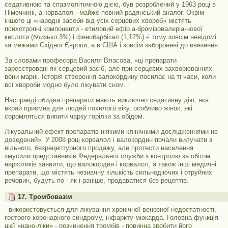
седативною та спазмолітичною дією, був розроблений у 1963 році в
Німеччині, а корвалол - майже повний радянський аналог. Окрім
іншого ці «народні засоби від усіх серцевих хвороб» містять
психотропні компоненти - етиловий ефір а-бромізовалеріа-нової
кислоти (близько 3%) і фенобарбітал (1,12%) -і тому зовсім невідомі
за межами Східної Європи, а в США і зовсім заборонені до ввезення.
За словами професора Василя Власова, «ці препарати
зареєстровані як серцевий засіб, але при серцевих захворюваннях
вони марні. Історія створення валокордину посилає на ті часи, коли
всі хвороби модно було лікувати сном.
Насправді обидва препарати мають виключно седативну дію, яка
вкрай приємна для людей похилого віку, особливо жінок, які
соромляться випити чарку горілки за обідом.
Лікувальний ефект препаратів ніякими клінічними дослідженнями не
доведений». У 2008 році корвалол і валокордин почали вилучати з
вільного, безрецептурного продажу, але протести населення
змусили представників Федеральної служби з контролю за обігом
наркотиків заявити, що валокордин і корвалол, а також інші медичні
препарати, що містять незначну кількість сильнодіючих і отруйних
речовин, будуть по - як і раніше, продаватися без рецептів.
17. Тромбовазім
- використовується для лікування хронічної венозної недостатності,
гострого коронарного синдрому, інфаркту міокарда. Головна функція
цієї «нано-ліки» - розчинення тромбів - повинна зробити його