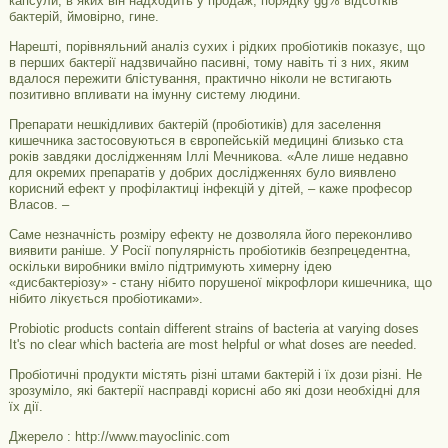
капсули, в яких він надходить у продаж, порядку gg% відсотків
бактерій, ймовірно, гине.
Нарешті, порівняльний аналіз сухих і рідких пробіотиків показує, що
в перших бактерії надзвичайно пасивні, тому навіть ті з них, яким
вдалося пережити блістування, практично ніколи не встигають
позитивно впливати на імунну систему людини.
Препарати нешкідливих бактерій (пробіотиків) для заселення
кишечника застосовуються в європейській медицині близько ста
років завдяки дослідженням Іллі Мечникова. «Але лише недавно
для окремих препаратів у добрих дослідженнях було виявлено
корисний ефект у профілактиці інфекцій у дітей, – каже професор
Власов. –
Саме незначність розміру ефекту не дозволяла його переконливо
виявити раніше. У Росії популярність пробіотиків безпрецедентна,
оскільки виробники вміло підтримують химерну ідею
«дисбактеріозу» - стану нібито порушеної мікрофлори кишечника, що
нібито лікується пробіотиками».
Probiotic products contain different strains of bacteria at varying doses
It's no clear which bacteria are most helpful or what doses are needed.
Пробіотичні продукти містять різні штами бактерій і їх дози різні. Не
зрозуміло, які бактерії насправді корисні або які дози необхідні для
їх дії.
Джерело : http://www.mayoclinic.com