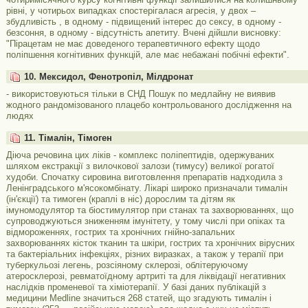
рівні, у чотирьох випадках спостерігалася агресія, у двох –
збудливість , в одному - підвищений інтерес до сексу, в одному -
безсоння, в одному - відсутність апетиту. Вчені дійшли висновку:
"Пірацетам не має доведеного терапевтичного ефекту щодо
поліпшення когнітивних функцій, але має небажані побічні ефекти".
10. Мексидол, Фенотропіл, Мілдронат
- використовуються тільки в СНД Пошук по медлайну не виявив
жодного рандомізованого плацебо контрольованого дослідження на
людях
11. Тімалін, Тімоген
Діюча речовина цих ліків - комплекс поліпептидів, одержуваних
шляхом екстракції з вилочкової залози (тимусу) великої рогатої
худоби. Спочатку сировина виготовлення препаратів надходила з
Ленінградського м'ясокомбінату. Лікарі широко призначали тималін
(ін'єкції) та тимоген (краплі в ніс) дорослим та дітям як
імуномодулятор та біостимулятор при станах та захворюваннях, що
супроводжуються зниженням імунітету, у тому числі при опіках та
відмороженнях, гострих та хронічних гнійно-запальних
захворюваннях кісток тканин та шкіри, гострих та хронічних вірусних
та бактеріальних інфекціях, різних виразках, а також у терапії при
туберкульозі легень, розсіяному склерозі, облітеруючому
атеросклерозі, ревматоїдному артриті та для ліквідації негативних
наслідків променевої та хіміотерапії. У базі даних публікацій з
медицини Medline значиться 268 статей, що згадують тималін і