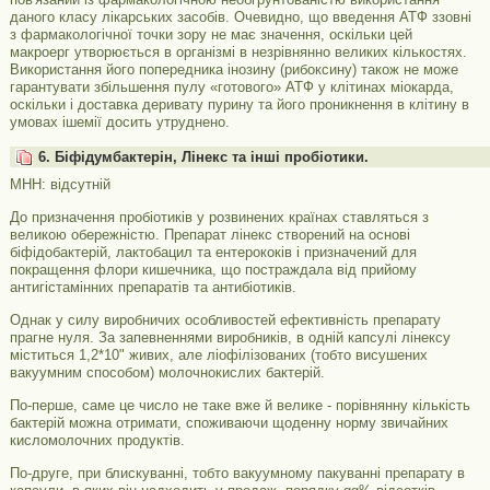
даного класу лікарських засобів. Очевидно, що введення АТФ ззовні
з фармакологічної точки зору не має значення, оскільки цей
макроерг утворюється в організмі в незрівнянно великих кількостях.
Використання його попередника інозину (рибоксину) також не може
гарантувати збільшення пулу «готового» АТФ у клітинах міокарда,
оскільки і доставка деривату пурину та його проникнення в клітину в
умовах ішемії досить утруднено.
6. Біфідумбактерін, Лінекс та інші пробіотики.
МНН: відсутній
До призначення пробіотиків у розвинених країнах ставляться з
великою обережністю. Препарат лінекс створений на основі
біфідобактерій, лактобацил та ентерококів і призначений для
покращення флори кишечника, що постраждала від прийому
антигістамінних препаратів та антибіотиків.
Однак у силу виробничих особливостей ефективність препарату
прагне нуля. За запевненнями виробників, в одній капсулі лінексу
міститься 1,2*10" живих, але ліофілізованих (тобто висушених
вакуумним способом) молочнокислих бактерій.
По-перше, саме це число не таке вже й велике - порівнянну кількість
бактерій можна отримати, споживаючи щоденну норму звичайних
кисломолочних продуктів.
По-друге, при блискуванні, тобто вакуумному пакуванні препарату в