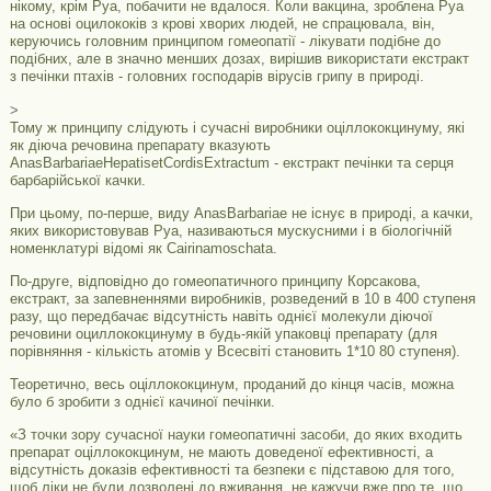
нікому, крім Руа, побачити не вдалося. Коли вакцина, зроблена Руа
на основі оцилококів з крові хворих людей, не спрацювала, він,
керуючись головним принципом гомеопатії - лікувати подібне до
подібних, але в значно менших дозах, вирішив використати екстракт
з печінки птахів - головних господарів вірусів грипу в природі.
>
Тому ж принципу слідують і сучасні виробники оціллококцинуму, які
як діюча речовина препарату вказують
AnasBarbariaeHepatisetCordisExtractum - екстракт печінки та серця
барбарійської качки.
При цьому, по-перше, виду AnasBarbariae не існує в природі, а качки,
яких використовував Руа, називаються мускусними і в біологічній
номенклатурі відомі як Cairinamoschata.
По-друге, відповідно до гомеопатичного принципу Корсакова,
екстракт, за запевненнями виробників, розведений в 10 в 400 ступеня
разу, що передбачає відсутність навіть однієї молекули діючої
речовини оциллококцинуму в будь-якій упаковці препарату (для
порівняння - кількість атомів у Всесвіті становить 1*10 80 ступеня).
Теоретично, весь оціллококцинум, проданий до кінця часів, можна
було б зробити з однієї качиної печінки.
«З точки зору сучасної науки гомеопатичні засоби, до яких входить
препарат оціллококцинум, не мають доведеної ефективності, а
відсутність доказів ефективності та безпеки є підставою для того,
щоб ліки не були дозволені до вживання, не кажучи вже про те, що