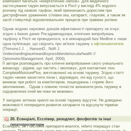
компонент багатьох «енергетичних напоїв». Для медичного
застосування таурін випускається в Росії у вигляді 4% водного
розчину під назвою тауфон, який призначають дорослим при
дистрофічних ураженнях сітківки ока, катаракті, глаукомі, а також як
засіб стимуляції відновлювальних процесів при травмах рогівки.
Однак жодних наукових доказів ефективності препарату не існує:
згідно з базою даних Росздравнадзора, клінічних випробувань
тауфону в Росії не проводилося, а в міжнародній базі Medline є лише
одна публікація, що свідчить про зв'язок таурину з
офтальмологією
(ThimonsJ.J. ., HansenD., Nolfi J.
Understandingtaurineanditspossibleroleinocularhealth //
OptometricManagement. April, 2004).
Її автори розповідають про клінічні випробування свого унікального
винаходу - рідини, що чистить і зволожує, для контактних лінз
CompleteMoisturePlus, виготовленої на основі таурину. Згідно статті
таурін «може захистити лінзи і, відповідно, очі від сухості, що
виникає при роботі за комп'ютером, пошкоджень і сприяє його
зволоженню... Однак з повною точністю визначити роль таурину в
оздоровленні очей ми поки не можемо».
У західних аптеках краплі на основі таурину відсутні. Не доведено
можливості попередити розвиток катаракти та відсунути терміни
операції;
20. Есенціалі, Есслівер, резодлют, фосфоглів та інші
гепатопротектори
Есенціалі, як і численні препарати-аналоги, нібито покращує стан
печінки. Переконливих даних про це немає, виробники не прагнуть їх