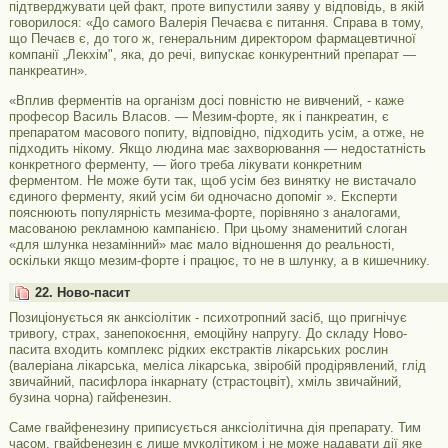
підтверджувати цей факт, проте випустили заяву у відповідь, в якій
говорилося: «До самого Валерія Печаєва є питання. Справа в тому,
що Печаєв є, до того ж, генеральним директором фармацевтичної
компанії „Лекхім", яка, до речі, випускає конкурентний препарат —
панкреатин».
«Вплив ферментів на організм досі повністю не вивчений, - каже
професор Василь Власов. — Мезим-форте, як і панкреатин, є
препаратом масового попиту, відповідно, підходить усім, а отже, не
підходить нікому. Якщо людина має захворювання — недостатність
конкретного ферменту, — його треба лікувати конкретним
ферментом. Не може бути так, щоб усім без винятку не вистачало
єдиного ферменту, який усім би одночасно допоміг ». Експерти
пояснюють популярність мезима-форте, порівняно з аналогами,
масованою рекламною кампанією. При цьому знаменитий слоган
«для шлунка незамінний» має мало відношення до реальності,
оскільки якщо мезим-форте і працює, то не в шлунку, а в кишечнику.
22. Ново-пасит
Позиціонується як анксіолітик - психотропний засіб, що пригнічує
тривогу, страх, занепокоєння, емоційну напругу. До складу Ново-
пасита входить комплекс рідких екстрактів лікарських рослин
(валеріана лікарська, меліса лікарська, звіробій продірявлений, глід
звичайний, пасифлора інкарнату (страстоцвіт), хміль звичайний,
бузина чорна) гайфенезин.
Саме гвайфенезину приписується анксіолітична дія препарату. Тим
часом, гвайфенезин є лише муколітиком і не може надавати дії яке