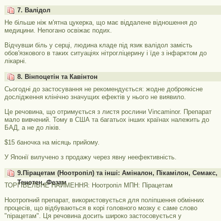
7. Валідол
Не більше ніж м'ятна цукерка, що має віддалене відношення до
медицини. Непогано освіжає подих.
Відчувши біль у серці, людина кладе під язик валідол замість
обов'язкового в таких ситуаціях нітрогліцерину і їде з інфарктом до
лікарні.
8. Вінпоцетін та Кавінтон
Сьогодні до застосування не рекомендується: жодне доброякісне
дослідження клінічно значущих ефектів у нього не виявило.
Це речовина, що отримується з листя рослини Vincaminor. Препарат
мало вивчений. Тому в США та багатьох інших країнах належить до
БАД, а не до ліків.
$15 баночка на місяць прийому.
У Японії вилучено з продажу через явну неефективність.
9.Пірацетам (Ноотропіл) та інші: Аміналон, Пікамілон, Семакс,
Тенотен, Фезам
ТОРГІВЕЛЬНЕ НАЙМЕННЯ: Ноотропіл МПН: Пірацетам
Ноотропний препарат, використовується для поліпшення обмінних
процесів, що відбуваються в корі головного мозку є саме слово
"пірацетам". Ця речовина досить широко застосовується у