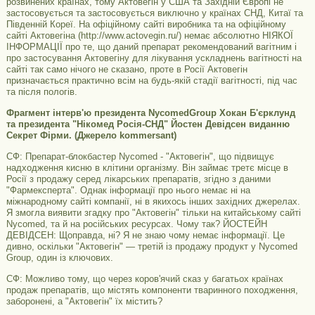
розвинених країнах, тому Актовегін у США та Західній Європі не
застосовується та застосовується виключно у країнах СНД, Китаї та
Південній Кореї. На офіційному сайті виробника та на офіційному
сайті Актовегіна (http://www.actovegin.ru/) немає абсолютно НІЯКОЇ
ІНФОРМАЦІЇ про те, що даний препарат рекомендований вагітним і
про застосування Актовегіну для лікування ускладнень вагітності на
сайті так само нічого не сказано, проте в Росії Актовегін
призначається практично всім на будь-якій стадії вагітності, під час
та після пологів.
Фрагмент інтерв'ю президента NycomedGroup Хокан Б'єрклунд
та президента "Нікомед Росія-СНД" Йостен Девідсен виданню
Секрет Фірми. (Джерело kommersant)
СФ: Препарат-блокбастер Nycomed - "Актовегін", що підвищує
надходження кисню в клітини організму. Він займає третє місце в
Росії з продажу серед лікарських препаратів, згідно з даними
"Фармексперта". Однак інформації про нього немає ні на
міжнародному сайті компанії, ні в якихось інших західних джерелах.
Я змогла виявити згадку про "Актовегін" тільки на китайському сайті
Nycomed, та й на російських ресурсах. Чому так? ЙОСТЕЙН
ДЕВІДСЕН: Щоправда, ні? Я не знаю чому немає інформації. Це
дивно, оскільки "Актовегін" — третій із продажу продукт у Nycomed
Group, один із ключових.
СФ: Можливо тому, що через коров'ячий сказ у багатьох країнах
продаж препаратів, що містять компоненти тваринного походження,
заборонені, а "Актовегін" їх містить?