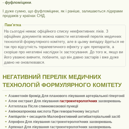
-
фуфломіцини
.
І дуже сумно, що фуфломіцини, як і раніше, залишаються лідерами
продажів у країнах СНД.
Пам'ятка
На сьогодні немає офіційного списку неефективних ліків. З
офіційних документів можна навести негативний перелік медичних
технологій формулярного комітету, але в цьому випадку йдеться не
так про відсутність терапевтичного ефекту у цих препаратів, а
скоріше про негативні наслідки їх застосування. До того ж, якщо ви
його уважно вивчите, побачите, що він давно застарів і вже дуже
давно не оновлювався.
НЕГАТИВНИЙ ПЕРЕЛІК МЕДИЧНИХ
ТЕХНОЛОГІЙ ФОРМУЛЯРНОГО КОМІТЕТУ
Азаметонія бромід Для планового лікування артеріальної гіпертонії
Алое екстракт Для лікування
гастроентерологічних
захворювань
Алтеплаза Після спинномозкової пункції
Амінокапронова кислота При геморагічному інсульті
Ампіцилін + оксацилін Малоефективний антибактеріальний засіб
Апрофен Для лікування гастроентерологічних захворювань
Арпенал Для лікування гастроентерологічних захворювань