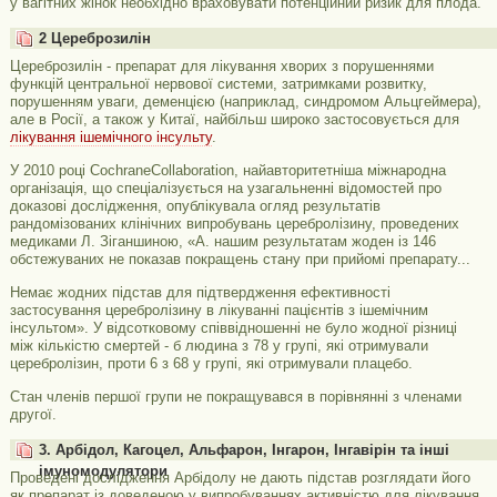
у вагітних жінок необхідно враховувати потенційний ризик для плода.
2 Цереброзилін
Цереброзилін - препарат для лікування хворих з порушеннями
функцій центральної нервової системи, затримками розвитку,
порушенням уваги, деменцією (наприклад, синдромом Альцгеймера),
але в Росії, а також у Китаї, найбільш широко застосовується для
лікування ішемічного інсульту
.
У 2010 році CochraneCollaboration, найавторитетніша міжнародна
організація, що спеціалізується на узагальненні відомостей про
доказові дослідження, опублікувала огляд результатів
рандомізованих клінічних випробувань церебролізину, проведених
медиками Л. Зіганшиною, «А. нашим результатам жоден із 146
обстежуваних не показав покращень стану при прийомі препарату...
Немає жодних підстав для підтвердження ефективності
застосування церебролізину в лікуванні пацієнтів з ішемічним
інсультом». У відсотковому співвідношенні не було жодної різниці
між кількістю смертей - б людина з 78 у групі, які отримували
церебролізин, проти 6 з 68 у групі, які отримували плацебо.
Стан членів першої групи не покращувався в порівнянні з членами
другої.
3. Арбідол, Кагоцел, Альфарон, Інгарон, Інгавірін та інші
імуномодулятори
Проведені дослідження Арбідолу не дають підстав розглядати його
як препарат із доведеною у випробуваннях активністю для лікування