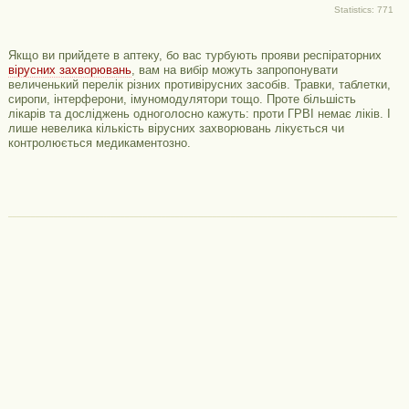
Statistics: 771
Якщо ви прийдете в аптеку, бо вас турбують прояви респіраторних
вірусних захворювань
, вам на вибір можуть запропонувати
величенький перелік різних противірусних засобів. Травки, таблетки,
сиропи, інтерферони, імуномодулятори тощо. Проте більшість
лікарів та досліджень одноголосно кажуть: проти ГРВІ немає ліків. І
лише невелика кількість вірусних захворювань лікується чи
контролюється медикаментозно.