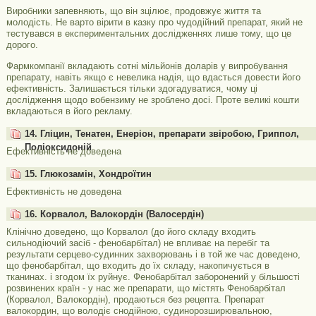
Виробники запевняють, що він зцілює, продовжує життя та
молодість. Не варто вірити в казку про чудодійний препарат, який не
тестувався в експериментальних дослідженнях лише тому, що це
дорого.
Фармкомпанії вкладають сотні мільйонів доларів у випробування
препарату, навіть якщо є невелика надія, що вдасться довести його
ефективність. Залишається тільки здогадуватися, чому ці
дослідження щодо вобензиму не зроблено досі. Проте великі кошти
вкладаються в його рекламу.
14. Гліцин, Тенатен, Енеріон, препарати звіробою, Гриппол,
Поліоксидоній
Ефективність не доведена
15. Глюкозамін, Хондроїтин
Ефективність не доведена
16. Корвалол, Валокордін (Валосердін)
Клінічно доведено, що Корвалол (до його складу входить
сильнодіючий засіб - фенобарбітал) не впливає на перебіг та
результати серцево-судинних захворювань і в той же час доведено,
що фенобарбітал, що входить до їх складу, накопичується в
тканинах. і згодом їх руйнує. Фенобарбітал заборонений у більшості
розвинених країн - у нас же препарати, що містять Фенобарбітал
(Корвалол, Валокордін), продаються без рецепта. Препарат
валокордин, що володіє снодійною, судинорозширювальною,