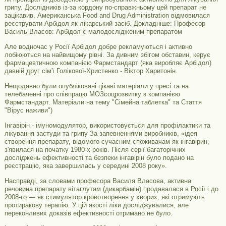
грипу. Дослідників із-за кордону по-справжньому цей препарат не
зацікавив. Американська Food and Drug Administration відмовилася
реєструвати Арбідол як лікарський засіб. Докладніше: Професор
Василь Власов: Арбідол є малодослідженим препаратом
Але водночас у Росії Арбідол добре рекламуються і активно
лобіюються на найвищому рівні. За дивним збігом обставин, керує
фармацевтичною компанією Фармстандарт (яка виробляє Арбідол)
давній друг сім'ї Голікової-Христенко - Віктор Харитонін.
Нещодавно були опубліковані цікаві матеріали у пресі та на
телебаченні про співпрацю МОЗсоцрозвитку з компанією
Фармстандарт. Матеріали на тему "Сімейна таблетка" та Стаття
"Вірус наживи")
Інгавірін - імуномодулятор, використовується для профілактики та
лікування застуди та грипу За запевненнями виробників, «ідея
створення препарату, відомого сучасним споживачам як інгавірин,
з'явилася на початку 1980-х років. Після серії багаторічних
досліджень ефективності та безпеки інгавірін було подано на
реєстрацію, яка завершилась у середині 2008 року».
Насправді, за словами професора Василя Власова, активна
речовина препарату вітаглутам (дикарбамін) продавалася в Росії і до
2008-го — як стимулятор кровотворення у хворих, які отримують
протиракову терапію. У цій якості ліки досліджувалися, але
переконливих доказів ефективності отримано не було.