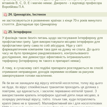
вітамінів В, С, D, Е і магнію немає. Джерело - з відповіді професора
Воробйова П.А.
24. Циннарізін, Інстенон
не застосовуються в розвинених країнах з кінця 70-х років минулого
століття. Докладніше про Циннарізіну
25. Інтерферон
У фахівців також безліч питань щодо застосування Інтерферону для
профілактики грипу. Ідея використовувати місцево інтерферон для
профілактики грипу сама по собі абсурдна. Ніде у світі
фармацевтичним компаніям така ідея на думку не спала. До цього
часу не було проведено рандомізованого, контрольованого
дослідження, яке демонструє ефективність інтраназального
терферону (інтерферону як такого в препараті немає).
А тому, в сучасному світі подібні препарати розглядаються як спосіб
отримання неправедних доходів окремими особами за рахунок
заморочування голови населенню.
Як би ви не захищали від вірусу епітелій носоглотки, толку від цього
не буде, бо вірус спокійнісінько транзитом проходить ця ділянка з
повітрям, що вдихається, і заселяє переважно епітелій трахеї. З
використанням крапель інтерферон здатний діяти лише місцево, в
осередку реплікації вірусу, тобто. тільки там, куди потрапляють
краплі (явно не в трахею!). Малоефективний він і для носоглоткових