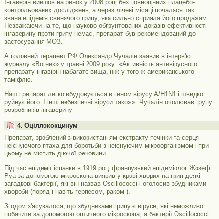
Інгаверін вийшов на ринок у 2008 році без повноцінних плацебо-
контрольованих досліджень, а через лічені місяці почалася так
звана епідемія свинячого грипу, яка сильно сприяла його продажам.
Незважаючи на те, що науково обґрунтованих доказів ефективності
інгаверину проти грипу немає, препарат був рекомендований до
застосування МОЗ.
А головний терапевт РФ Олександр Чучалін заявив в інтерв'ю
журналу «Вогник» у травні 2009 року: «Активність антивірусного
препарату інгавірін набагато вища, ніж у того ж американського
таміфлю.
Наш препарат легко вбудовується в геном вірусу А/H1N1 і швидко
руйнує його. І інші небезпечні віруси також». Чучалін очолював групу
розробників інгаверину
4. Оціллококцинум
Препарат, зроблений з використанням екстракту печінки та серця
неіснуючого птаха для боротьби з неіснуючим мікроорганізмом і при
цьому не містить діючої речовини.
Під час епідемії іспанки в 1919 році французький епідеміолог Жозеф
Руа за допомогою мікроскопа виявив у крові хворих на грип деякі
загадкові бактерії, які він назвав Oscillococci і оголосив збудниками
хвороби (поряд і навіть герпесом, раком ).
Згодом з'ясувалося, що збудниками грипу є віруси, які неможливо
побачити за допомогою оптичного мікроскопа, а бактерії Oscillococci