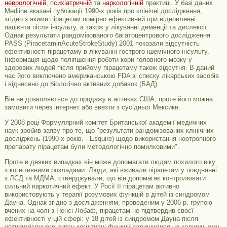
неврологічній
,
психіатричній
та
наркологічній
практиці. У базі даних
Medline вказані публікації 1990-х років про клінічні дослідження,
згідно з якими пірацетам помірно ефективний при відновленні
пацієнта після інсульту, а також у лікуванні деменції та дислексії.
Однак результати рандомізованого багатоцентрового дослідження
PASS (PiracetaminAcuteStrokeStudy) 2001 показали відсутність
ефективності пірацетаму в лікуванні гострого ішемічного інсульту.
Інформація щодо поліпшення роботи кори головного мозку у
здорових людей після прийому пірацетаму також відсутня. В даний
час його виключено американською FDA зі списку лікарських засобів
і віднесено до біологічно активних добавок (БАД).
Він не дозволяється до продажу в аптеках США, проте його можна
замовити через інтернет або ввезти з сусідньої Мексики.
У 2008 році Формулярний комітет Британської академії медичних
наук зробив заяву про те, що "результати рандомізованих клінічних
досліджень (1990-х років. - Esquire) щодо використання ноотропного
препарату пірацетам були методологічно помилковими".
Проте в деяких випадках він може допомагати людям похилого віку
з когнітивними розладами. Люди, які вживали пірацетам у поєднанні
з ЛСД та МДМА, стверджували, що він допомагає контролювати
сильний наркотичний ефект. У Росії її пірацетам активно
використовують у терапії розумових функцій в дітей із синдромом
Дауна. Однак згідно з дослідженням, проведеним у 2006 р. групою
вчених на чолі з Ненсі Лобаф, пірацетам не підтвердив своєї
ефективності у цій сфері: у 18 дітей із синдромом Дауна після
чотиримісячного курсу когнітивні функції залишилися на колишньому