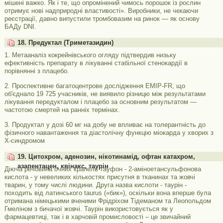
мішені важко. Як і те, що опромінений чимось порошок із рослин
отримує нові надприродні властивості». Виробники, не чекаючи
реєстрації, давно випустили тромбовазим на ринок — як основу
БАДу DNI.
18. Предуктал (Триметазидин)
1. Метааналіз кокрейнівського огляду підтвердив низьку
ефективність препарату в лікуванні стабільної стенокардії в
порівнянні з плацебо.
2. Проспективне багатоцентрове дослідження EMIP-FR, що
об'єднало 19 725 учасників, не виявило різницю між результатами
лікування передукталом і плацебо за основним результатом —
частотою смертей на ранніх термінах.
3. Продуктал у дозі 60 мг на добу не впливає на толерантність до
фізичного навантаження та діастолічну функцію міокарда у хворих з
Х-синдромом
19. Цитохром, аденозин, нікотинамід, офтан катахром,
азапентацен, квінакс, таурін
Діюча речовина очних крапель тауфон - 2-аміноетансульфонова
кислота - у невеликих кількостях присутня в тканинах та жовчі
тварин, у тому числі людини. Друга назва кислоти - таурін -
походить від латинського taurus («бик»), оскільки вона вперше була
отримана німецькими вченими Фрідріхом Тідеманом та Леопольдом
Гмеліном з бичачої жовчі. Таурін використовується як у
фармацевтиці, так і в харчовій промисловості – це звичайний