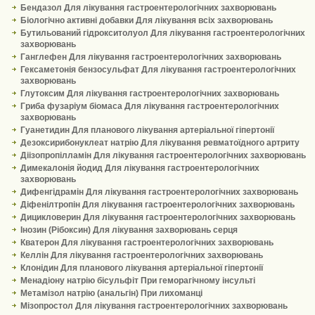
Бендазол Для лікування гастроентерологічних захворювань
Біологічно активні добавки Для лікування всіх захворювань
Бутильований гідрокситолуол Для лікування гастроентерологічних
захворювань
Ганглефен Для лікування гастроентерологічних захворювань
Гексаметонія бензосульфат Для лікування гастроентерологічних
захворювань
Глутоксим Для лікування гастроентерологічних захворювань
Гриба фузаріум біомаса Для лікування гастроентерологічних
захворювань
Гуанетидин Для планового лікування артеріальної гіпертонії
Дезоксирибонуклеат натрію Для лікування ревматоїдного артриту
Діізопропілламін Для лікування гастроентерологічних захворювань
Димекалонія йодид Для лікування гастроентерологічних
захворювань
Дифенгідрамін Для лікування гастроентерологічних захворювань
Діфенілтропін Для лікування гастроентерологічних захворювань
Дицикловерин Для лікування гастроентерологічних захворювань
Інозин (Рібоксин) Для лікування захворювань серця
Кватерон Для лікування гастроентерологічних захворювань
Келлін Для лікування гастроентерологічних захворювань
Клонідин Для планового лікування артеріальної гіпертонії
Менадіону натрію бісульфіт При геморагічному інсульті
Метамізол натрію (анальгін) При лихоманці
Мізопростол Для лікування гастроентерологічних захворювань