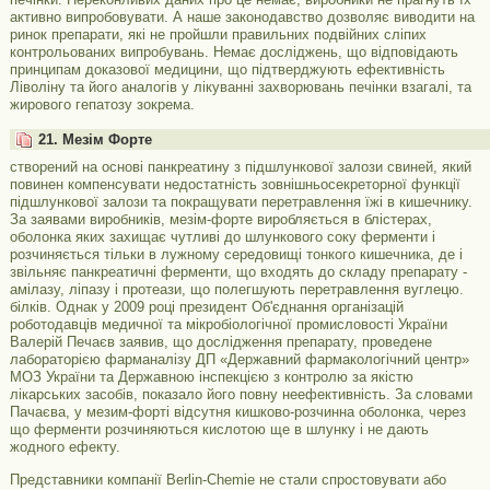
активно випробовувати. А наше законодавство дозволяє виводити на
ринок препарати, які не пройшли правильних подвійних сліпих
контрольованих випробувань. Немає досліджень, що відповідають
принципам доказової медицини, що підтверджують ефективність
Ліволіну та його аналогів у лікуванні захворювань печінки взагалі, та
жирового гепатозу зокрема.
21. Мезім Форте
створений на основі панкреатину з підшлункової залози свиней, який
повинен компенсувати недостатність зовнішньосекреторної функції
підшлункової залози та покращувати перетравлення їжі в кишечнику.
За заявами виробників, мезім-форте виробляється в блістерах,
оболонка яких захищає чутливі до шлункового соку ферменти і
розчиняється тільки в лужному середовищі тонкого кишечника, де і
звільняє панкреатичні ферменти, що входять до складу препарату -
амілазу, ліпазу і протеази, що полегшують перетравлення вуглецю.
білків. Однак у 2009 році президент Об'єднання організацій
роботодавців медичної та мікробіологічної промисловості України
Валерій Печаєв заявив, що дослідження препарату, проведене
лабораторією фарманалізу ДП «Державний фармакологічний центр»
МОЗ України та Державною інспекцією з контролю за якістю
лікарських засобів, показало його повну неефективність. За словами
Пачаєва, у мезим-форті відсутня кишково-розчинна оболонка, через
що ферменти розчиняються кислотою ще в шлунку і не дають
жодного ефекту.
Представники компанії Berlin-Chemie не стали спростовувати або