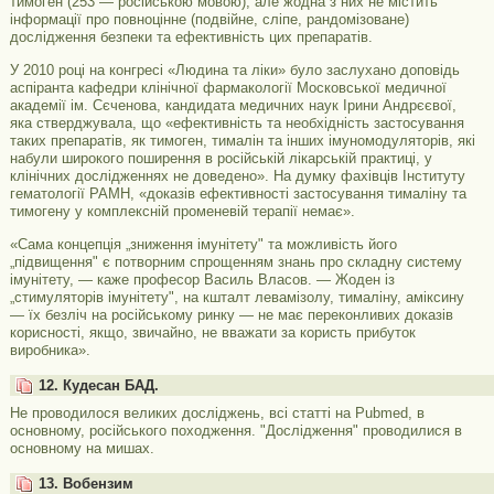
тимоген (253 — російською мовою), але жодна з них не містить
інформації про повноцінне (подвійне, сліпе, рандомізоване)
дослідження безпеки та ефективність цих препаратів.
У 2010 році на конгресі «Людина та ліки» було заслухано доповідь
аспіранта кафедри клінічної фармакології Московської медичної
академії ім. Сєченова, кандидата медичних наук Ірини Андрєєвої,
яка стверджувала, що «ефективність та необхідність застосування
таких препаратів, як тимоген, тималін та інших імуномодуляторів, які
набули широкого поширення в російській лікарській практиці, у
клінічних дослідженнях не доведено». На думку фахівців Інституту
гематології РАМН, «доказів ефективності застосування тималіну та
тимогену у комплексній променевій терапії немає».
«Сама концепція „зниження імунітету" та можливість його
„підвищення" є потворним спрощенням знань про складну систему
імунітету, — каже професор Василь Власов. — Жоден із
„стимуляторів імунітету", на кшталт левамізолу, тималіну, аміксину
— їх безліч на російському ринку — не має переконливих доказів
корисності, якщо, звичайно, не вважати за користь прибуток
виробника».
12. Кудесан БАД.
Не проводилося великих досліджень, всі статті на Pubmed, в
основному, російського походження. "Дослідження" проводилися в
основному на мишах.
13. Вобензим