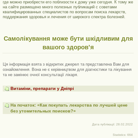
где можно приобрести его поблизости к дому уже сегодня. К тому же
на сайте размещено много полезных публикаций с советами
квалифицированных специалистов по вопросам поиска лекарств,
поддержания здоровья и лечения от широкого спектра болезней.
Самолікування може бути шкідливим для
вашого здоров’я
Ця інформація взята з відкритих джерел та представлена ​​Вам для
ознайомлення. Вона не є керівництвом для діагностики та лікування
та не замінює очної консультації лікаря.
Витаміни, препарати у Дніпрі
На початок: «Как покупать лекарства по лучшей цене
без утомительных поисков?»
Дата публікації: 28.02.2022
Statistics: 664