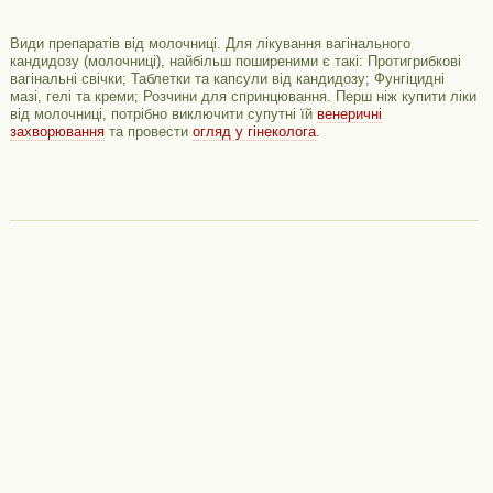
Види препаратів від молочниці. Для лікування вагінального
кандидозу (молочниці), найбільш поширеними є такі: Протигрибкові
вагінальні свічки; Таблетки та капсули від кандидозу; Фунгіцидні
мазі, гелі та креми; Розчини для спринцювання. Перш ніж купити ліки
від молочниці, потрібно виключити супутні їй
венеричні
захворювання
та провести
огляд у гінеколога
.