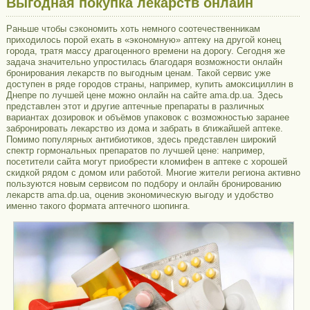
Выгодная покупка лекарств онлайн
Раньше чтобы сэкономить хоть немного соотечественникам
приходилось порой ехать в «экономную» аптеку на другой конец
города, тратя массу драгоценного времени на дорогу. Сегодня же
задача значительно упростилась благодаря возможности онлайн
бронирования лекарств по выгодным ценам. Такой сервис уже
доступен в ряде городов страны, например, купить
амоксициллин в
Днепре по лучшей цене можно онлайн на сайте ama.dp.ua. Здесь
представлен этот и другие аптечные препараты в различных
вариантах дозировок и объёмов упаковок с возможностью заранее
забронировать лекарство из дома и забрать в ближайшей аптеке.
Помимо популярных антибиотиков, здесь представлен широкий
спектр гормональных препаратов по лучшей цене: например,
посетители сайта могут приобрести
кломифен в аптеке с хорошей
скидкой рядом с домом или работой. Многие жители региона активно
пользуются новым сервисом по подбору и онлайн бронированию
лекарств
ama.dp.ua, оценив экономическую выгоду и удобство
именно такого формата аптечного шопинга.