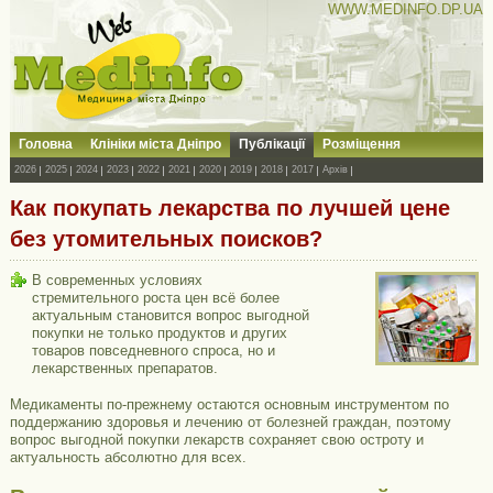
WWW.MEDINFO.DP.UA
Головна
Клініки міста Дніпро
Публікації
Розміщення
2026
2025
2024
2023
2022
2021
2020
2019
2018
2017
Архів
Как покупать лекарства по лучшей цене
без утомительных поисков?
В современных условиях
стремительного роста цен всё более
актуальным становится вопрос выгодной
покупки не только продуктов и других
товаров повседневного спроса, но и
лекарственных препаратов.
Медикаменты по-прежнему остаются основным инструментом по
поддержанию здоровья и лечению от болезней граждан, поэтому
вопрос выгодной покупки лекарств сохраняет свою остроту и
актуальность абсолютно для всех.